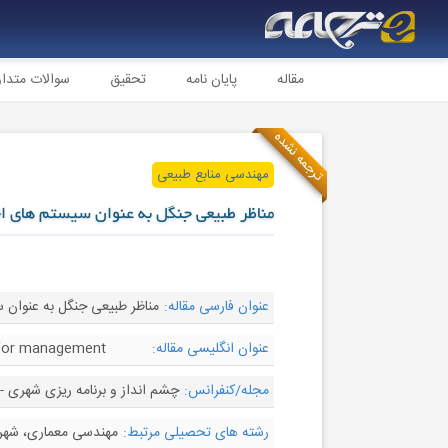
مقاله
پایان نامه
تحقیق
سوالات متدا
ترجمه نشده
مهندسی منابع طبیعی
مناظر طبیعی جنگل به عنوان سیستم های ا
عنوان فارسی مقاله:
مناظر طبیعی جنگل به عنوان 
عنوان انگلیسی مقاله:
s for management
مجله/کنفرانس:
چشم انداز و برنامه ریزی شهری - andscape and Urban Planning
رشته های تحصیلی مرتبط:
مهندسی معماری، شهرس