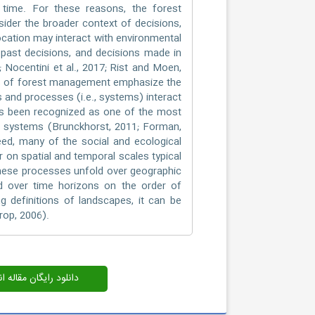
 time. For these reasons, the forest
ider the broader context of decisions,
cation may interact with environmental
past decisions, and decisions made in
; Nocentini et al., 2017; Rist and Moen,
gms of forest management emphasize the
 and processes (i.e., systems) interact
s been recognized as one of the most
al systems (Brunckhorst, 2011; Forman,
eed, many of the social and ecological
 on spatial and temporal scales typical
These processes unfold over geographic
nd over time horizons on the order of
g definitions of landscapes, it can be
rop, 2006).
دانلود رایگان مقاله 