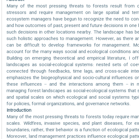
Many of the most pressing threats to forests result from c
stressors and require management on large spatial and tem
ecosystem managers have begun to recognize the need to consi
and how outcomes of past, present and future decisions in one 
such decisions in other locations nearby. The landscape has be
such holistic approaches to management. However, as there are 
can be difficult to develop frameworks for management. Mor
account for the many ways social and ecological conditions and
Building on emerging theoretical and empirical literature, I o
landscapes as social-ecological systems: nested sets of coe
connected through feedbacks, time lags, and cross-scale intera
emphasizes the biogeophysical and socio-cultural influences o
these influences – and the interactions among them – in 
managing forest landscapes as social-ecological systems that
and spatial scales on which ecological and social systems typic
for policies, formal organizations, and governance networks.
Introduction
Many of the most pressing threats to forests today require ma
scales. Wildfires, invasive species, and plant diseases, for 
boundaries; rather, their behavior is a function of ecological pa
Moreover, land management practices influence ecological patte