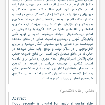
متقابل آنها از طریق یک مدل اثرات ثابت مورد بررسی قرار گرفته
است. علاوه بر این، این مطالعه تست‌های استحکام و
درون‌زایی دقیق را در کنار تحلیل‌های ناهمگنی جامع در ابعاد و
مناطق مختلف انجام می‌دهد. یافته‌ها بر نقش مهم ادغام شهری
و روستایی در افزایش امنیت غذایی، به‌ویژه در ابعاد فضایی،
اجتماعی و اقتصادی تاکید می‌کنند، اگرچه با چالش‌هایی در
ادغام زیست‌محیطی مواجه می‌شوند. علاوه بر این، تأثیر
یکپارچگی شهری و روستایی بر امنیت غذایی در مناطق مختلف
تولیدکننده مواد غذایی به‌طور متفاوتی آشکار می‌شود و مزایای
قابل‌توجهی را در مراکز تولید و توزیع اولیه نشان می‌دهد در
حالی که در مناطق متعادل ناچیز است. این نتایج ضرورت حیاتی
برای پالایش استراتژی‌های ادغام شهری- روستایی برای تقویت
امنیت غذایی را برجسته می‌کند. در نتیجه، در تدوین
سیاست‌های منطقه‌ای کشاورزی، توجه دقیق به تخصیص منابع
و مراحل توسعه هر منطقه برای تضمین امنیت غذایی و ترویج
شیوه‌های کشاورزی پایدار ضروری است.
بخشی از مقاله (انگلیسی)
Abstract
Food security is pivotal for national sustainable