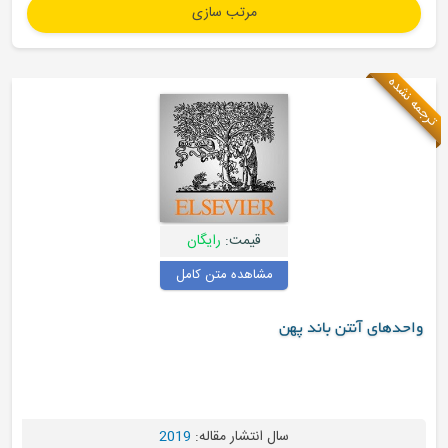
قیمت:
رایگان
مشاهده متن کامل
باند پهن
سال انتشار مقاله:
2019