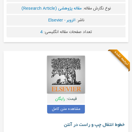
رش مقاله:
مقاله پژوهشی (Research Article)
ناشر:
الزویر - Elsevier
تعداد صفحات مقاله انگلیسی:
4
قیمت:
رایگان
مشاهده متن کامل
پ و راست در آنتن