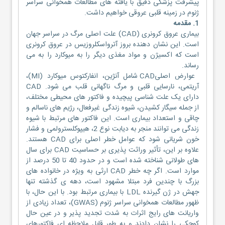
پیشرفت پزشکی دقیق با یافته های مطالعات همخوانی سراسر
ژنوم در زمینه قلبی عروقی خواهیم داشت.
1. مقدمه
بیماری عروق کرونری (CAD) علت اصلی مرگ در سراسر جهان
است. این نشان دهنده بروز آترواسکلروزیس در عروق کرونری
است که اکسیژن و مواد مغذی دیگر را به میوکارد را به می
رساند.
عوارض اصلیCAD شامل آنژین، انفارکتوس میوکارد (MI)،
آریتمی، نارسایی قلبی و مرگ ناگهانی قلب می شود. CAD
دارای یک علت شناسی پیچیده و فاکتور های محیطی مختلف،
از جمله سیگار کشیدن، شیوه زندگی غیرفعال، رژیم های ناسالم و
چاقی و استعداد بیماری است. این فاکتور های مرتبط با شیوه
زندگی می توانند منجر به دیابت نوع 2، هیپوکلسترولمی و فشار
خون شریانی شود که عوامل خطر اصلی برای CAD هستند.
علاوه بر این، تأثیر وراثت پذیری بر حساسیت CAD برای سال
های طولانی شناخته شده است و در حدود 40 تا 50 درصد از
موارد است. اگر چه خطر CAD ارثی به ویژه در خانواده های
بزرگ با چندین فرد مبتلا مشهود است، دهه ی گذشته تنها
جهش در ژن گیرنده LDL با بیماری مرتبط بود. با این حال، با
ظهور مطالعات همخوانی سراسر ژنوم (GWAS)، تعداد زیادی از
واریانت های رایج اثرات به شدت تجدید پذیر و در عین حال
کوچکی را نشان دادند و به طور قابل ملاحظه ای فاکتورهای