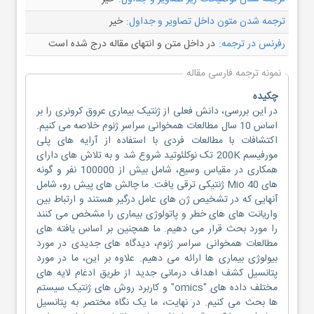
ترجمه شدن متون داخل تصاویر و جداول:
خیر
رفرنس در ترجمه:
در داخل متن و انتهای مقاله درج شده است
نمونه ترجمه فارسی مقاله
چکیده
در این بررسی، دانش فعلی از ژنتیک بیماری عروق کرونری را بر
اساس 10 سال مطالعات همخوانی سراسر ژنوم خلاصه می کنیم.
اکتشافات با مطالعات فردی با استفاده از آرایه های پلی
مورفیسم 200K تک نوکلئوتید شروع شد و به تلاش های دارای
همکاری در مقیاس وسیع، شامل بیش از 100000 نفر و گونه
های 40 Mio ژنتیکی ترقی یافت. ما چالش های پیش رو، شامل
آنهایی که در تشخیص ژن های عامل درگیر هستند و ارتباط بین
واریانت های های خطر و پاتولوژی بیماری را مشخص می کنند
را مورد بحث قرار می دهیم. ما همچنین بر اساس یافته های
مطالعات همخوانی سراسر ژنوم، دیدگاه های جدیدی در مورد
بیولوژی بیماری ها ارائه می دهیم. علاوه بر این، ما در مورد
پتانسیل کشف اهداف درمانی جدید از طریق ادغام لایه های
مختلف داده های "omics" و کاربرد روش های ژنتیک سیستم
ها بحث می کنیم. در نهایت، ما یک نگاه مختصر به پتانسیل