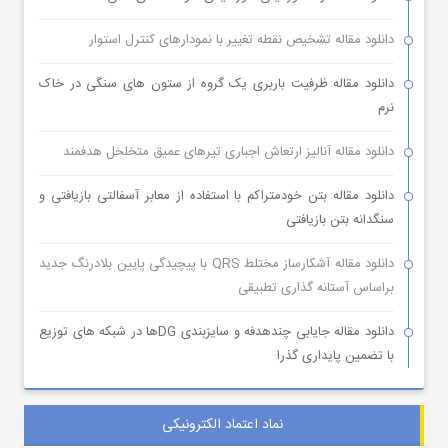
دانلود مقاله تشخیص نقطه تغییر با نمودارهای کنترل استوار
دانلود مقاله ظرفیت باربری یک گروه از ستون های سنگی در خاک
نرم
دانلود مقاله آنالیز ارتعاش اجباری تیرهای عمیق متخلخل هدفمند
دانلود مقاله بتن خودمتراکم با استفاده از معابر آسفالتی بازیافتی و
سنگدانه بتن بازیافتی
دانلود مقاله آشکارساز مختلط QRS با پیچیدگی پایین بلادرنگ جدید
براساس آستانه گذاری تطبیقی
دانلود مقاله جایابی چندهدفه و سایزبندی DGها در شبکه های توزیع
با تضمین پایداری گذرا
نماد اعتماد الکترونیکی