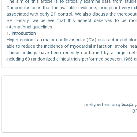
The aim of this article is to critically examine data from studi
Our conclusion is that the available evidence, though not very ext
associated with early BP control. We also discuss the therapeuti
BP. Finally, we believe that this aspect deserves to be m
international guidelines.
1. Introduction
Hypertension is a major cardiovascular (CV) risk factor and blo
able to reduce the incidence of myocardial infarction, stroke, hear
These findings have been recently confirmed by a large meta
including 68 randomized clinical trials performed between 1966 a