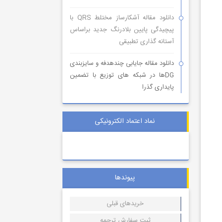
دانلود مقاله آشکارساز مختلط QRS با
پیچیدگی پایین بلادرنگ جدید براساس
آستانه گذاری تطبیقی
دانلود مقاله جایابی چندهدفه و سایزبندی
DGها در شبکه های توزیع با تضمین
پایداری گذرا
نماد اعتماد الکترونیکی
پیوندها
خریدهای قبلی
ثبت سفارش ترجمه