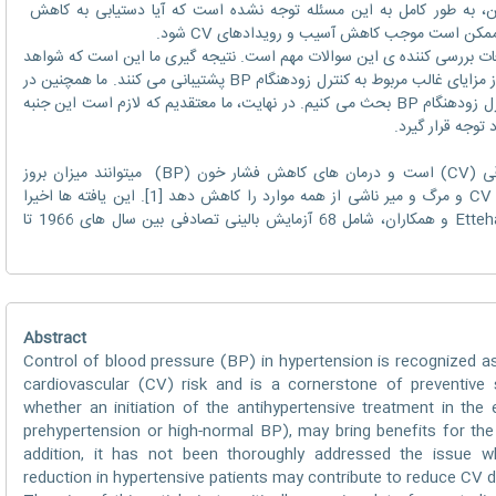
اوه بر این، به طور کامل به این مسئله توجه نشده است که آیا دستیابی به کاهش
عات بررسی کننده ی این سوالات مهم است. نتیجه گیری ما این است که شواهد
در دسترس، هر چند که خیلی گسترده نیستند، از مزایای غالب مربوط به کنترل زودهنگام BP پشتیبانی می کنند. ما همچنین در
مورد استراتژی های درمانی برای رسیدن به کنترل زودهنگام BP بحث می کنیم. در نهایت، ما معتقدیم که لازم است این جنبه
 توجه قرار گیرد.
فشار خون بالا یک فاکتور خطر مهم قلبی عروقی (CV) است و درمان های کاهش فشار خون (BP) میتوانند میزان بروز
انفارکتوس میوکارد، سکته مغزی، نارسایی قلبی، CV و مرگ و میر ناشی از همه موارد را کاهش دهد [1]. این یافته ها اخیرا
توسط یک متاآنالیز بزرگ انجام شده توسط Ettehad و همکاران، شامل 68 آزمایش بالینی تصادفی بین سال های 1966 تا
Abstract
Control of blood pressure (BP) in hypertension is recognized 
cardiovascular (CV) risk and is a cornerstone of preventive s
whether an initiation of the antihypertensive treatment in the
prehypertension or high-normal BP), may bring benefits for the
addition, it has not been thoroughly addressed the issue
reduction in hypertensive patients may contribute to reduce CV