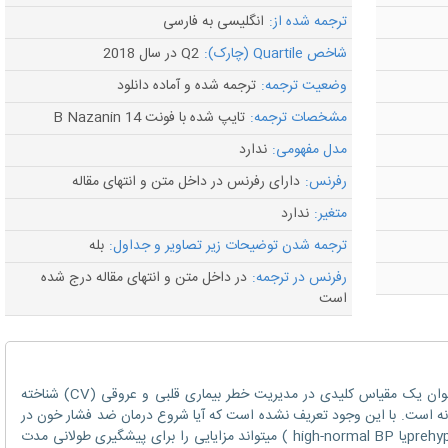
ترجمه شده از:
انگلیسی به فارسی
شاخص Quartile (چارک):
Q2 در سال 2018
وضعیت ترجمه:
ترجمه شده و آماده دانلود
مشخصات ترجمه:
تایپ شده با فونت B Nazanin 14
مدل مفهومی:
ندارد
رفرنس:
دارای رفرنس در داخل متن و انتهای مقاله
متغیر:
ندارد
ترجمه شدن توضیحات زیر تصاویر و جداول:
بله
رفرنس در ترجمه:
در داخل متن و انتهای مقاله درج شده
است
کنترل فشار خون (BP) در فشار خون بالا به عنوان یک مقیاس کلیدی در مدیریت خطر بیماری قلبی و عروقی (CV) شناخته
ه است. با این وجود تعریف نشده است که آیا شروع درمان ضد فشار خون در
مراحل اولیه فشار خون بالا ( مانند prehypertensionیا high-normal BP ) میتواند مزایایی را برای پیشگیری طولانی مدت