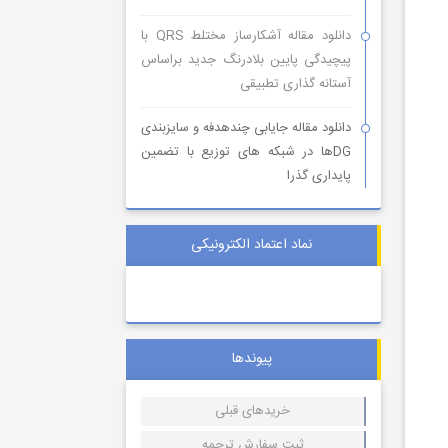
دانلود مقاله آشکارساز مختلط QRS با
پیچیدگی پایین بلادرنگ جدید براساس
آستانه گذاری تطبیقی
دانلود مقاله جایابی چندهدفه و سایزبندی
DGها در شبکه های توزیع با تضمین
پایداری گذرا
نماد اعتماد الکترونیکی
پیوندها
خریدهای قبلی
ثبت سفارش ترجمه