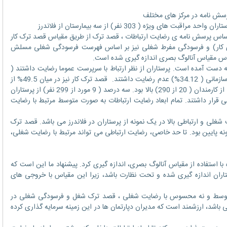
سش نامه در مرکز های مختلف
ن واحد مراقبت های ویژه ( 303 نفر) از سه بیمارستان از فلاندرز
اساس پرسش نامه ی رضایت ارتباطات ، قصد ترک از طریق مقیاس قصد ترک کار
روی کار) و فرسودگی مفرط شغلی نیز بر اساس فهرست فرسودگی شغلی مسلش
اس مقیاس آنالوگ بصری اندازه گیری شده است.
ست آمده است. پرستاران از نظر ارتباط با سرپرست عموما رضایت داشتند (
68.46%) و بیشتر آن ها نسبت به دورنما های سازمانی ( 34.12%) عدم رضایت داشتند. قصد ترک کار نیز در میان 49.5% از
افراد پایین بود ( 150 از 290) و در میان 6.6% از کارمندان ( 20 از 290) بالا بود. سه درصد ( 9 مورد از 299 نفر) از پرستاران
قرار داشتند. تمام ابعاد رضایت ارتباطات به صورت متوسط مرتبط با رضایت
لی و ارتباطی بالا در یک نمونه از پرستاران در فلاندرز می باشد. قصد ترک
 پایین بود. تا حد خاصی، رضایت ارتباطی می تواند مرتبط با رضایت شغلی،
 استفاده از مقیاس آنالوگ بصری، اندازه گیری کرد. پیشنهاد ما این است که
ران اندازه گیری شده و تحت نظارت باشد، زیرا این مقیاس با خروجی های
متوسط و نه محسوس با رضایت شغلی ، قصد ترک شغل و فرسودگی شغلی در
 باشد، ارزشمند است که مدیران دپارتمان ها در این زمینه سرمایه گذاری کرده