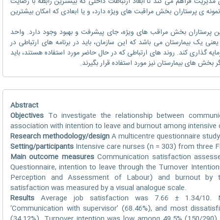
مدیریت فراهم می کند تا ابعاد ارتباطات داخلی که بیشترین رابطه با رضایت
نه ی پرستاران بخش مراقبت های ویژه دارد، و یا ابعادی که امکان بیشترین
بین پرستاران بخش مراقب های ویژه، جای پیشرفت و بهبود وجود دارد. واحد
عنی یک بیمارستان می باشد که این سازمان، باید در برنامه های ارتباطی در
مایه گذاری کند. روند های ارتباطی که در حال حاضر مورد استفاده هستند، باید
ر بخش های بیمارستان نیز مورد استفاده قرار بگیرند.
Abstract
Objectives
To investigate the relationship between communic
association with intention to leave and burnout among intensive 
Research methodology/design
A multicentre questionnaire study
Setting/participants
Intensive care nurses (n = 303) from three F
Main outcome measures
Communication satisfaction assesse
Questionnaire, intention to leave through the Turnover Intentio
Perception and Assessment of Labour) and burnout by t
satisfaction was measured by a visual analogue scale.
Results
Average job satisfaction was 7.66 ± 1.34/10. 
‘Communication with supervisor’ (68.46%), and most dissatisfi
(34.12%). Turnover intention was low among 49.5% (150/290)