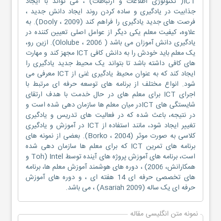
ICT( تکنولوژی اطلاعات و ارتباطات) ، می تواند با ایجاد
جذابیت در یادگیری و ساده کردن روند ایجاد دانش جدید ،
فرصت های جدید یادگیری را فراهم کند (Dooly ، 2009). به
علاوه، کیفیت معلم یکی دیگر از عوامل اصلی تعیین کننده در
یادگیری دانش آموزان می باشد ( Ololube ، 2006). ازین رو،
یک معلم باید خودش را به دانش کافی ICT مجهز کند و مهارت
های کافی داشته باشد تا بتواند یک محیط جدید یادگیری را
ایجاد کند که به عنوان محیط یادگیری غنی از ICT معرفی می
شود. انواع مختلف از برنامه های توسعه حرفه ای مرتبط با
اجرای ICT برای معلم های در حال خدمت با هدف ارتقای
شایستگی های ICTدر میان معلم ها سازمان دهی شده است و
در نتیجه، باعث شده که در فعالیت های تدریس و یادگیری
تغییر ایجاد شود، مانند استفاده از ICT در آموزش و یادگیری
کلاسی به صورت موثر (Borko ، 2004). بعضی از نمونه های
برنامه های تمرین ICT که برای معلم ها سازمان دهی شده
است، برنامه های آموزش پروژه های آینده توسط Intel (Toh و
همکارانش، 2006) ، دوره های هوشمند آموزش معلم ها، برنامه
های تخصصی حرفه ای 14 هفته ای ، و دوره های آموزش
حرفه ای یک ساله (Asariah 2009) ، می باشد.
نمونه متن انگلیسی مقاله