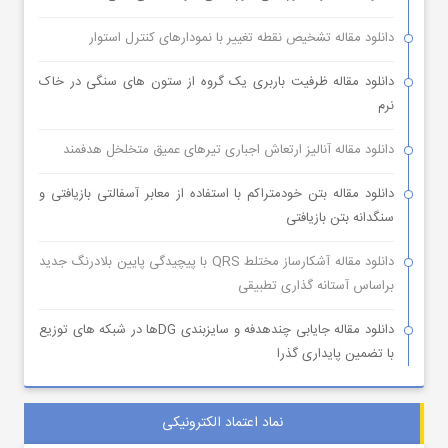
دانلود مقاله تشخیص نقطه تغییر با نمودارهای کنترل استوار
دانلود مقاله ظرفیت باربری یک گروه از ستون های سنگی در خاک
نرم
دانلود مقاله آنالیز ارتعاش اجباری تیرهای عمیق متخلخل هدفمند
دانلود مقاله بتن خودمتراکم با استفاده از معابر آسفالتی بازیافتی و
سنگدانه بتن بازیافتی
دانلود مقاله آشکارساز مختلط QRS با پیچیدگی پایین بلادرنگ جدید
براساس آستانه گذاری تطبیقی
دانلود مقاله جایابی چندهدفه و سایزبندی DGها در شبکه های توزیع
با تضمین پایداری گذرا
نماد اعتماد الکترونیکی