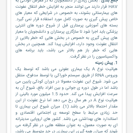
جمع بندی
: بخش زیادی از دانشجویان که در معرض آلودگی به
HAV قرار دارند می توانند منجر به افزایش خطر انتقال عفونت
های بیمارستانی بشوند، به خصوص در شرایطی که معیار های
خاص پیش گیری به صورت کامل مورد استفاده قرار نمی گیرد.
بسته های آموزشی پرستاری قبل از شروع دوره های انترنی
پزشکی باید اجرا شود تا سازگاری پرستاران و دانشجویان با معیار
های پیش گیری به خصوص در بخش هایی که خطر بالایی از
انتقال عفونت وجود دارد، افزایش پیدا کند. همچنین در بخش
هایی که خطر باز هم بالاتر می باشد، باید برنامه های
واکسیناسیون را در نظر گرفت.
1. پیش زمینه
هپاتیت نوع A یک بیماری عفونی می باشد که توسط یک
ویروس RNA از طریق سیستم خوراکی یا توسط مدفوع، منتقل
می شود. شیوع این عفونت معمولا در دوران کودکی پایین می
باشد اما در طول دوره ی جوانی و بین افراد بالغ، شیوع آن به
سرعت افزایش پیدا می کند. حدود 1.5 میلیون مورد بالینی از
هپاتیت نوع A در هر سال رخ می دهد اما نرخ عفونت از این
مقدار احتمالا بالاتر می باشد (1). میزان شیوع این بیماری تا
حد زیادی مرتبط با سطح توسعه ی اجتماعی اقتصادی و
استاندارد های بهداشتی می باشد. کشور های اروپایی مدیترانه
ای به صورت معمول، به عنوان منطقه هایی در نظر گرفته می
شوند که میزان همه گیری این بیماری در حد متوسط می باشد،