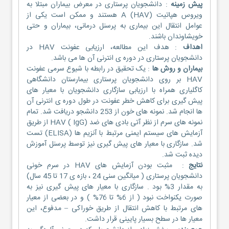
پیش
زمینه
: دانشجویان پرستاری در معرض بیماران مبتلا به
ویروس هپاتیت A (HAV) هستند و ممکن است یکی از
عوامل انتقال این بیماری به پرسنل درمانی، بیماران و حتی
خویشاوندان باشند.
اهداف
: هدف این مطالعه، ارزیابی عفونت HAV در
دانشجویان پرستاری در دوره ی انترنی آن ها می باشد.
بیماران و روش ها
: یک تحقیق در رابطه با شیوع سرمی عفونت
HAV بر روی دانشجویان پرستاری بیمارستان دانشگاهی
کاگلیاری همراه با ارزیابی سازگاری دانشجویان با معیار های
پیش گیری برای کاهش خطر عفونت در طول دوره ی انترنی آن
ها انجام شد. نمونه های خون از 253 دانشجو دریافت شد. تمام
نمونه های سرم از نظر آتی بادی های ضد HAV ( IgG) از طریق
آزمایش های سیستم ایمنی مرتبط با آنزیم ها (ELISA) تست
شد. سازگاری با معیار های پیش گیری نیز توسط پرسنل آموزش
دیده ثبت شد.
نتایج
: مثبت بودن آزمایش های HAV در سرم خونی
دانشجویان پرستاری ( میانگین سنی 24 ، بازه ی 17 تا 45 سال)
به مقدار 3% بود . سازگاری با معیار های پیش گیری نیز به
صورت یکنواخت نبود ( از 6% تا 76% ) و در بعضی از معیار
های مرتبط با کاهش انتقال از طریق خوراکی – مدفوع، این
معیار ها در سطح بسیار پایینی قرار داشت.