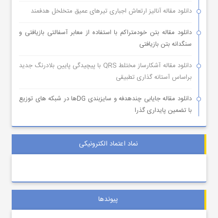
دانلود مقاله آنالیز ارتعاش اجباری تیرهای عمیق متخلخل هدفمند
دانلود مقاله بتن خودمتراکم با استفاده از معابر آسفالتی بازیافتی و
سنگدانه بتن بازیافتی
دانلود مقاله آشکارساز مختلط QRS با پیچیدگی پایین بلادرنگ جدید
براساس آستانه گذاری تطبیقی
دانلود مقاله جایابی چندهدفه و سایزبندی DGها در شبکه های توزیع
با تضمین پایداری گذرا
نماد اعتماد الکترونیکی
پیوندها