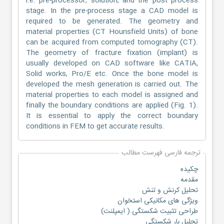
i.e. pre-processor, solution, and the post process
stage. In the pre-process stage a CAD model is
required to be generated. The geometry and
material properties (CT Hounsfield Units) of bone
can be acquired from computed tomography (CT).
The geometry of fracture fixation (implant) is
usually developed on CAD software like CATIA,
Solid works, Pro/E etc. Once the bone model is
developed the mesh generation is carried out. The
material properties to each model is assigned and
finally the boundary conditions are applied (Fig. 1).
It is essential to apply the correct boundary
conditions in FEM to get accurate results.
ترجمه فارسی فهرست مطالب
چکیده
مقدمه
تحلیل کرنش و تنش
ویژگی های مکانیکی استخوان
طراحی تثبیت شکستگی ( ایمپلنت)
تحلیل بار شکستگی