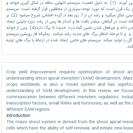
برگ های جدیدی در اطراف خود را به وجود می آورند. (1) .به دلیل اهمیت مریستم انتهایی ساقه در شکل گیری جوانه و
 یک قرن است که مورد توجه بسیاری از محققین قرار گرفته است. مریستم
جوانه گیاه ذرت نیز مانند دیگر گیاهان در زمان جنینی شکل میگیرد و رشد ان از 7 روز بعد از گرده افشانی شروع میشود (2). بر
ه است در گیاهان بیشتر بافت ها و اندام ها پس از رشد دوره جنینی ایجاد
میشوند. (3). در طول دوره جنینی، قبل از رسیدن دانه و غیرفعال شدن جنین گیاه ذرت حدودا 5 برگ دارد(4). پس از جوانه
و و تا مرحله انتقال برگ های جدید رشد میکنند. زمانیکه فاز رویشی مریستم
گل را تولید میکند. مریستم های جانبی ایجاد شده در ارتباط با برگ های اولیه
نند.
Crop yield improvement requires optimization of shoot arc
understanding shoot apical meristem (SAM) development. Maize
crops worldwide, is also a model system and has significa
understanding of SAM development. In this review, we focus
communication between different meristem regulators, incl
transcription factors, small RNAs and hormones, as well as th
different SAM regions.
Introduction
The maize shoot system is derived from the shoot apical meris
cells which have the ability of self-renewal, and initiate new leav