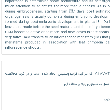
importance in determining shoot architecture and its self-orga
much attention to scientists for more than a century. As in 
during embryogenesis, starting from 7 days post pollinatio
organogenesis is usually complete during embryonic developm
formed during post-embryonic development in plants [3]. Dur
leaves are made before the seed matures and the embryo becom
SAM becomes active once more, and new leaves initiate continual
vegetative SAM transits to an inflorescence meristem (IM) that p
meristems produced in association with leaf primordia can
inflorescence shoots.
مدل کلاسیک CLAVATA (CLV)-WUSCHEL (WUS) که در گیاه آرابیدوپسیس ایجاد شده است و در ذرت محافطت
 نسل به سلولهای بنیادی منطقه ای
م
 ذرت