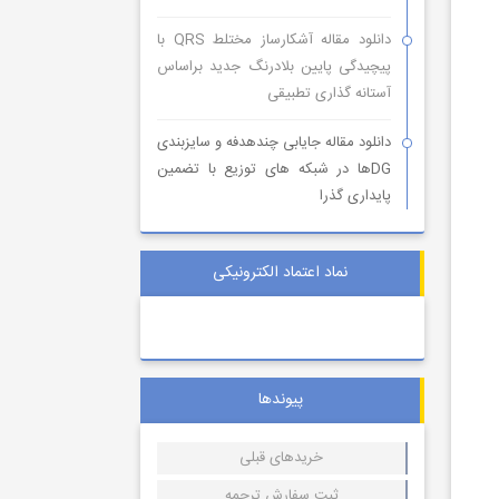
دانلود مقاله آشکارساز مختلط QRS با
پیچیدگی پایین بلادرنگ جدید براساس
آستانه گذاری تطبیقی
دانلود مقاله جایابی چندهدفه و سایزبندی
DGها در شبکه های توزیع با تضمین
پایداری گذرا
نماد اعتماد الکترونیکی
پیوندها
خریدهای قبلی
ثبت سفارش ترجمه