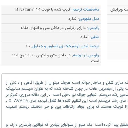
مشخصات ترجمه:
تایپ شده با فونت B Nazanin 14
مدل مفهومی:
ندارد
رفرنس:
دارای رفرنس در داخل متن و انتهای مقاله
متغیر:
ندارد
ترجمه شدن توضیحات زیر تصاویر و جداول:
بله
رفرنس در ترجمه:
در داخل متن و انتهای مقاله درج شده
است
هینه سازی شکل و ساختار جوانه است هرچند میتوان از طریق اگاهی و دانش از
رت یکی از مهمترین غلات در جهان شناخته شده که به عنوان سیستم مدلیینگ
اسی رشد مریستم انتهایی جوانه نیز دخیل است. در این مقاله مروری، تمرکز بر
پیشرفت های اخیر و بحث در مورد تنظیم کننده های رشد مریستم است این تنظیم کننده ها شامل گیرنده های CLAVATA ،
لیگاندها، فاکتورهای رونویسی، هورمونها ،RNAs کوچک هستند که برای ایجاد ارتباطات بین نواحی مختلف ریستم اهمیت
قاق پیدا کرده است. یک منبع از سلولهای بنیادی که توانایی بازسازی دارند و