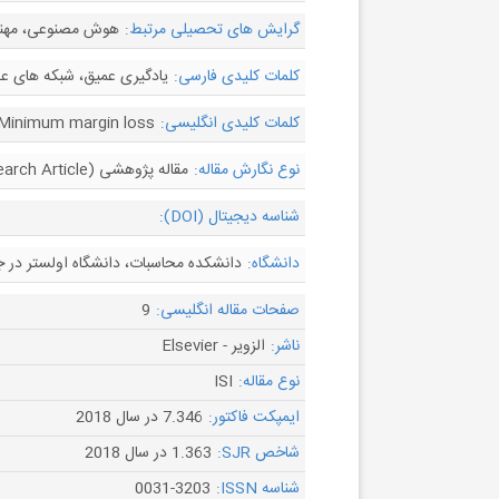
گرایش های تحصیلی مرتبط:
هوش مصنوعی، مهندس
کلمات کلیدی فارسی:
یادگیری عمیق، شبکه های عصبی کانولوشنی (CNN)، تشخیص چ
کلمات کلیدی انگلیسی:
- Minimum margin loss
نوع نگارش مقاله:
مقاله پژوهشی (Research Article)
شناسه دیجیتال (DOI):
دانشگاه:
دانشکده محاسبات، دانشگاه اولستر در ج
صفحات مقاله انگلیسی:
9
ناشر:
الزویر - Elsevier
نوع مقاله:
ISI
ایمپکت فاکتور:
7.346 در سال 2018
شاخص SJR:
1.363 در سال 2018
شناسه ISSN:
0031-3203