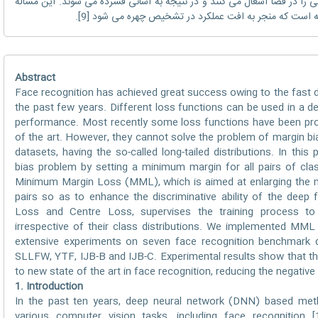
کی را در فضا اشغال می کنند و در نتیجه به آسانی فشرده می شوند. این مساله
Abstract
Face recognition has achieved great success owing to the fast 
the past few years. Different loss functions can be used in a de
performance. Most recently some loss functions have been pr
of the art. However, they cannot solve the problem of margin bi
datasets, having the so-called long-tailed distributions. In thi
bias problem by setting a minimum margin for all pairs of cla
Minimum Margin Loss (MML), which is aimed at enlarging the m
pairs so as to enhance the discriminative ability of the deep
Loss and Centre Loss, supervises the training process to
irrespective of their class distributions. We implemented MML
extensive experiments on seven face recognition benchmark
SLLFW, YTF, IJB-B and IJB-C. Experimental results show that t
to new state of the art in face recognition, reducing the negative
1. Introduction
In the past ten years, deep neural network (DNN) based met
various computer vision tasks, including face recognition [1]