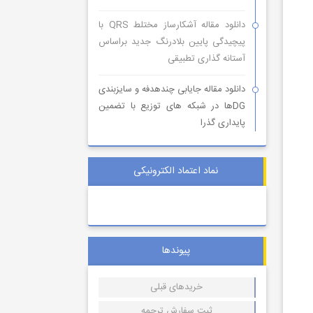
دانلود مقاله آشکارساز مختلط QRS با
پیچیدگی پایین بلادرنگ جدید براساس
آستانه گذاری تطبیقی
دانلود مقاله جایابی چندهدفه و سایزبندی
DGها در شبکه های توزیع با تضمین
پایداری گذرا
نماد اعتماد الکترونیکی
پیوندها
خریدهای قبلی
ثبت سفارش ترجمه