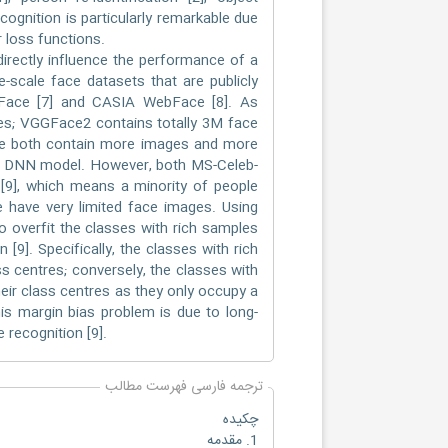
cognition is particularly remarkable due
r loss functions.
directly influence the performance of a
e-scale face datasets that are publicly
gaFace [7] and CASIA WebFace [8]. As
s; VGGFace2 contains totally 3M face
ce both contain more images and more
tter DNN model. However, both MS-Celeb-
[9], which means a minority of people
 have very limited face images. Using
to overfit the classes with rich samples
 [9]. Specifically, the classes with rich
ss centres; conversely, the classes with
heir class centres as they only occupy a
s margin bias problem is due to long-
 recognition [9].
ترجمه فارسی فهرست مطالب
چکیده
1. مقدمه