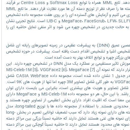
قابلیت متمایز کننده ویژگی های عمیق را ارتقاء دهد. تابع MML همراه با توابع Softmax Loss و Centre Loss بر فرآیند
آموزش نظارت می کنند تا حاشیه های تمامی دسته ها را صرف نظر از توزیع دسته آن ها مورد نظارت قرار دهند. ما تابع MML
م Inception-ResNet-v1 پیاده سازی می کنیم و آزمایش های گسترده ای را بر روی هفت مجموعه داده تشخیص
چهره انجام می دهیم که شامل MegaFace، FaceScrub، LFW، SLLFW، YTF، IJB-B و IJB-C است. نتایج تجربی نشان
اف MML پیشنهادی منجر به حالت جدیدی در تشخیص چهره می شود و اثر منفی تمایل حاشیه ای را
در ده سال گذشته، روش های مبتنی بر شبکه عصبی عمیق (DNN) به پیشرفت عظیمی در زمینه تصویرهای رایانه ای شامل
 چهره [1]، شناسایی مجدد افراد [2]، تشخیص اشیا و تشخیص اقدام دست یافته است. پیشرفت در حوزه تشخیص
ی بزرگتر چهره و توابع اتلاف بهتر به دست آمده است.
کمیت و کیفیت مجموعه داده های چهره برای آموزش تاثیر مستقیمی بر عملکرد یک مدل DNN در تشخیص چهره دارند. این
مجموعه داده ها به صورت عمومی در دسترس قرار دارند که نمونه آن MS-Celeb-1M [5]، VGGFace2 [6]، MegaFace [7]
و CASIA WebFace [8] است. همانطور که در جدول 1 نشان داده شده است، مجموعه داده CASIA WebFace شامل
تصاویر 0.5 M از چهره است؛ مجموعه داده VGGFace2 به طور کلی شامل تصاویر 3M چهره اما تنها از هویت های 9K است.
جموعه داده MS-Celeb-1M و MegaFace شامل تصاویر و هویت های بیشتری است، بنابراین می بایست دارای توان
بالقوه بیشتری برای آموزش یک مدل DNN بهتر باشد. با این حال، هر دو مجموعه داده MS-Celeb-1M و MegaFace دارای
long-tailed هستند [29] که به این معنا است که اقلیت افراد دارای بخش اعظیمی از تصاویر چهره هستند و
تعداد زیادی از افراد دارای تصاویر چهره بسیار محدودی هستند. با استفاده از مجموعه داده ها با توزیع long-tailed، مدل
آموزش دیده تمایل به تناسب بیش از حد با دسته های دارای نمونه زیاد دارد که سبب تضعیف توانایی تعمیم در بخش long-
ه هایی که دارای نمونه های غنی هستند تمایل دارند که حاشیه نسبتاً بزرگی بین مراکز دسته
ی نمونه های محدود هستند تمایل دارند تا حاشیه نسبتاً کوچکی بین مراکز دسته