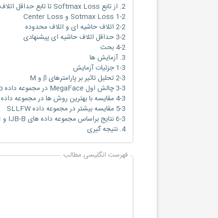
2. از تابع Softmax Loss تا تابع حداقل اتلاف حاشیه ای
1-2 Sotmax Loss و Center Loss
2-2 اتلاف حاشیه ای و اتلاف محدوده
3-2 حداقل اتلاف حاشیه ای پیشنهادی
4-2 بحث
3. آزمایش ها
1-3 جزئیات آزمایش
2-3 تحلیل تاثیر بر پارامترهای β و M
3-3 چالش اول MegaFace در مجموعه داده FaceScrub
4-3 مقایسه با بهترین روش ها در مجموعه داده های LFW و YTF
5-3 مقایسه بیشتر در مجموعه داده SLLFW
6-3 نتایج براساس مجموعه داده های IJB-B و IJB-C
4. نتیجه گیری
فهرست انگلیسی مطالب