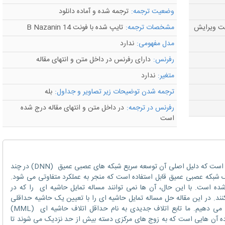
وضعیت ترجمه:
ترجمه شده و آماده دانلود
مشخصات ترجمه:
تایپ شده با فونت B Nazanin 14
مدل مفهومی:
ندارد
رفرنس:
دارای رفرنس در داخل متن و انتهای مقاله
متغیر:
ندارد
ترجمه شدن توضیحات زیر تصاویر و جداول:
بله
رفرنس در ترجمه:
در داخل متن و انتهای مقاله درج شده
است
تشخیص چهره به موفقیت عظیمی دست یافته است که دلیل اصلی آن توسعه سریع شبکه های عصبی عمیق (DNN) در چند
 شبکه عصبی عمیق قابل استفاده است که منجر به عملکرد متفاوتی می شود.
ه شده است. با این حال، آن ها نمی توانند مساله تمایل حاشیه ای را که در
ند. در این مقاله حل مساله تمایل حاشیه ای را با تعیین یک حاشیه حداقلی
برای تمامی زوج کلاس ها (دسته ها) پیشنهاد می دهیم. ما تابع اتلاف جدیدی به نام حداقل اتلاف حاشیه ای (MML)
آن هایی است که به زوج های مرکزی دسته بیش از حد نزدیک می شوند تا