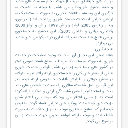
مهارت های حرفه ای مورد نیاز جهت انجام سیاست های جدید
و حفظ حقوق شهروندان می باشد. با توجه به اهمیت به
کارگیری این وظیفه، مطالعات تجربی به صورت سیستماتیک به
ارزیابی کارایی اصلاحات خدمات شهری پرداخت اند (اندرسون،
رید و ریترمن 2003؛ اوانز و راش 1999؛ راش و اوانز 2000؛
رکانتینی، پراتی و تابلینی 2005). این تحقیق به جستجوی
بررسی نتایج بلند مدت تغییرات اداری در دموکراسی های جدید
می پردازد.
نتیجه گیری
یافته اصلی این تحلیل آن است که وجود اصلاحات در خدمات
شهری به صورت سیستماتیک مرتبط با سطح فساد عمومی کمتر
در کشور های پسا کمونیزم می باشد. قوانین خدمات شهری
طیفی از معیار های کلی را با جستجوی ارائه رفتار غیر مسئولانه
در بخش دولتی و افزایش قابلیت حسابرسی ارائه کرده اند.
این قوانین اصل شایسته سالاری را نسبت به شاخص های بلند
مدت و استخدام بر اساس شایستگی فردی و عملکرد ارائه کرده
است که از سویی انتظار می رود که موجب بی اعتبار شدن
مزیت های کوتاه مدت رویکرد های اجرایی فساد گردد. ما فرض
کرده ایم که اصلاح ساختاری موجب تسهیل حاکمیت به صورت
شفاف شده و موجب ارائه شواهد تجربی جهت حمایت از این
موضوع می گردد.