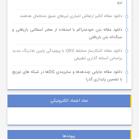
نرم
دانلود مقاله آنالیز ارتعاش اجباری تیرهای عمیق متخلخل هدفمند
دانلود مقاله بتن خودمتراکم با استفاده از معابر آسفالتی بازیافتی و
سنگدانه بتن بازیافتی
دانلود مقاله آشکارساز مختلط QRS با پیچیدگی پایین بلادرنگ جدید
براساس آستانه گذاری تطبیقی
دانلود مقاله جایابی چندهدفه و سایزبندی DGها در شبکه های توزیع
با تضمین پایداری گذرا
نماد اعتماد الکترونیکی
پیوندها