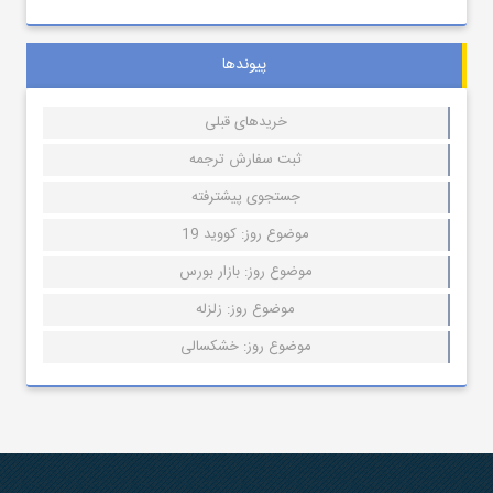
پیوندها
خریدهای قبلی
ثبت سفارش ترجمه
جستجوی پیشترفته
موضوع روز: کووید 19
موضوع روز: بازار بورس
موضوع روز: زلزله
موضوع روز: خشکسالی