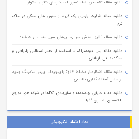
دانلود مقاله تشخیص نقطه تغییر با نمودارهای کنترل استوار
دانلود مقاله ظرفیت باربری یک گروه از ستون های سنگی در خاک
نرم
دانلود مقاله آنالیز ارتعاش اجباری تیرهای عمیق متخلخل هدفمند
دانلود مقاله بتن خودمتراکم با استفاده از معابر آسفالتی بازیافتی و
سنگدانه بتن بازیافتی
دانلود مقاله آشکارساز مختلط QRS با پیچیدگی پایین بلادرنگ جدید
براساس آستانه گذاری تطبیقی
دانلود مقاله جایابی چندهدفه و سایزبندی DGها در شبکه های توزیع
با تضمین پایداری گذرا
نماد اعتماد الکترونیکی