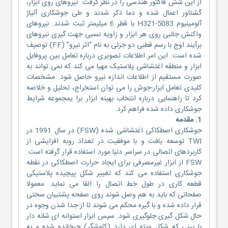
از این شش فاکتور هندسی را در نظر گرفت. نیروهای روی ابزار،
گشتاور اعمال شده و دما ذکر شدند و طی جوشکاری آلیاژ
آلومینیوم 5083-H321 با قطر 6 میلیمتر ثبت شدند. نیروهای
واکنش جانبی روی هر ابزار و زاویه نسبی جهت گیری نیروهای
برآیند اوج با رسم قطبی دو جزئی به نام “اثر نیرو” (FF) توصیف
شده است. این امر اطلاعات تصویری درباره تعامل بین پروفایل
ابزار و منطقه اغتشاشی پلاستیک مهیا می کند که نمی تواند به
صورت مستقیم از اطلاعات اندازه نیرو حاصل شود. مشخصات
کلیدی تعامل ابزار-جوش را می توان استخراج، تحلیل و خلاصه
کرد تا راهنمایی درباره انتخاب بهینه ابزار برا یمجموعه شرایط
جوشکاری داده شده فراهم کرد.
1. مقدمه
جوشکاری اصطکاکی اغتشاشی شده (FSW) در سال 1991 در
TWI توسعه یافت و با موفقیت در تعداد روبه افزایشی از
کاربردهای اتصالی در سراسر دنیا مورد استفاده قرار گرفته است.
FSW از ابزار غیرمصرفی برای ایجاد حرارت اصطکاکی در نقطه
جوشکاری استفاده می کند که تغییر شکل پیچیده پلاستیکی
قطعه کاری در طول خط اتصال را القا می نماید. معمولا
صفحاتی که باید به هم وصل شوند روی صفحه پشتیبان سختی
قرار داده شده و با گیره محکم می شوند تا از جدا شدن وجوه در
حال شکل گیری جلوگیری شود. سپس ابزار استوانه ای شانه دار
با پینی که شکل ویژه ای دارد (کاوشگر) چرخانده شده و به