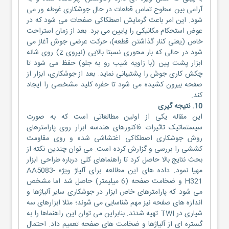
آرامی بین سطوح تماس قطعات در حال جوشکاری غوطه ور می
شود. این امر باعث گرمایش اصطکاکی صفحات می شود که در
عوض استحکام مکانیکی را پایین می برد. بعد از زمان استراحت
خاص (یعنی کنار گذاشتن قطعه)، حرکت عرضی جوش آغاز می
شود در حالی که بار محوری نسبتا بالایی (نیروی z) روی شانه
ابزار پشت پین (با زاویه شیب رو به جلو) حفظ می شود تا
چکش کاری جوش را پشتیبانی نماید. بعد از جوشکاری، ابزار از
صفحه بیرون کشیده می شود تا حفره کلید مشخصی را ایجاد
کند.
10. نتیجه گیری
این مقاله یکی از اولین مطالعاتی است که به صورت
سیستماتیک تاثیرات فاکتورهای هندسه ابزار روی پارامترهای
روش جوشکاری اصطکاکی اغتشاشی شده و روی مقاومت
کششی را بررسی و گزارش کرده است. می توان چندین نکته از
بحث نتایج بالا حاصل کرد تا راهنماهای کلی درباره طراحی ابزار
مهیا نمود. داده های این مطالعه برای آلیاژ ویژه AA5083-
H321 و ضخامت صفحه (6 میلیمتر) حاصل شد اما مشخص
می شود که پارامترهای خاص ابزار در جوشکاری سایر آلیاژها و
اندازه های صفحه نیز مهم شناسایی می شوند؛ مثلا ابزارهای سه
شیاری در TWI تهیه شدند. بنابراین می توان این راهنماها را به
گستره ای از آلیاژها و ضخامت های صفحه تعمیم داد. احتمال