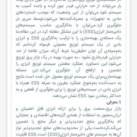
بار می‌تواند از حد حرارتی فیدر عبور کرده و باعث آسیب به
سیستم شود.می‌توان از این وضعیت که موجب خسارت‌های
مادی به تجهیزات و مصرف‌کننده‌ها می‌شود،توسط سرریز بار
جلوگیری کرد.می‌توان با به‌کارگیری مناسب سیستم‌های
ذخیره‌ساز انرژی(ESS) با این مشکل مقابله کرد.در این مقاله،ما
یک مسئله‌ی بهینه‌سازی را با ترکیب به‌کارگیری ESS و انرژی
بادی در یک سیستم توزیع معمولی فرموله کرده‌ایم که
به‌وسیله‌ی آن توان حقیقی،با شرط آن‌که میزان تقاضا از حد
حرارتی فیدرخارج نشود ، به صورت بهینه در یک بازار برق توزیع
می‌شود.این دستاورد عملکرد مطمئن سیستم توزیع انرژی را
تضمین و ازقطع آن جلوگیری می‌کند.این مسئله
بهینه‌سازی،برای یک سیستم توزیع معمول حل شده‌ است.نتایج
به دست‌آمده به‌وضوح عملکرد مقرون‌ به صرفه ESS همراه با
انرژی بادی در سیستم‌های توزیع را برای جلوگیری از قطعی و به
حداکثر رساندن سود ESS نشان می‌دهند.
1.معرفی
بازار برق،صنعت برق را برای ارائه انرژی قابل اطمینان و
ارزان،مجبور به استفاده از همه‌ی گزینه‌های اقتصادی و عملیاتی
که به‌کارگیری منابع تجدیدپذیر و دیگر منابع را تضمین
می‌کند،کرده‌است.یکی از محدودیت‌های منابع تجدیدپذیر نیاز
آن‌ها به سیستم های ذخیره‌ساز انرژی(ESS) است.ESS قابلیت