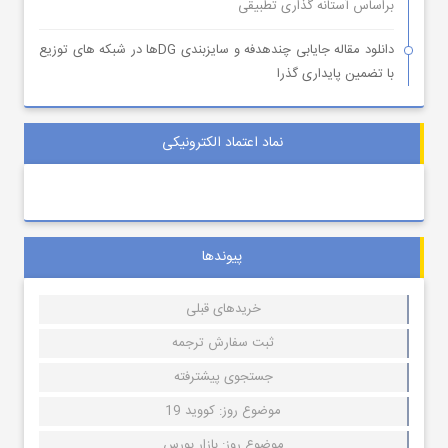
براساس آستانه گذاری تطبیقی
دانلود مقاله جایابی چندهدفه و سایزبندی DGها در شبکه های توزیع
با تضمین پایداری گذرا
نماد اعتماد الکترونیکی
پیوندها
خریدهای قبلی
ثبت سفارش ترجمه
جستجوی پیشترفته
موضوع روز: کووید 19
موضوع روز: بازار بورس