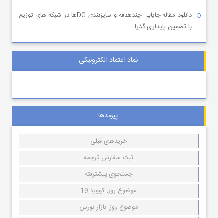
دانلود مقاله جایابی چندهدفه و سایزبندی DGها در شبکه های توزیع
با تضمین پایداری گذرا
نماد اعتماد الکترونیکی
پیوندها
خریدهای قبلی
ثبت سفارش ترجمه
جستجوی پیشترفته
موضوع روز: کووید 19
موضوع روز: بازار بورس