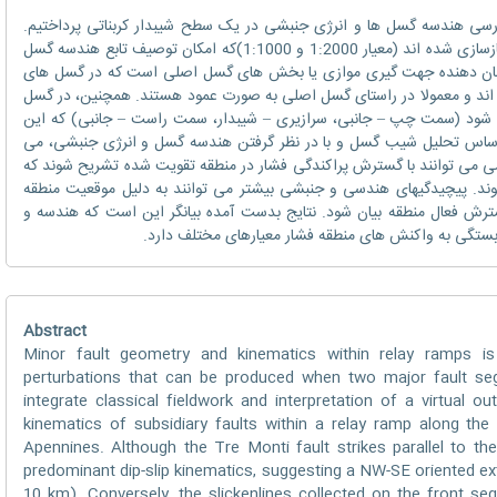
بررسی هندسه گسل ها و انرژی جنبشی در یک سطح شیبدار کربناتی پرداختیم.
نقشه ساختاری و برش مقطعی در این تحقیق بازسازی شده اند (معیار 1:2000 و 1:1000)که امکان توصیف تابع هندسه گسل
 نشان دهنده جهت گیری موازی یا بخش های گسل اصلی است که در گسل های
اند و معمولا در راستای گسل اصلی به صورت عمود هستند. همچنین، در گسل
 شود (سمت چپ – جانبی، سرازیری – شیبدار، سمت راست – جانبی) که این
اساس تحلیل شیب گسل و با در نظر گرفتن هندسه گسل و انرژی جنبشی، می
شی می توانند با گسترش پراکندگی فشار در منطقه تقویت شده تشریح شوند که
 پیچیدگیهای هندسی و جنبشی بیشتر می توانند به دلیل موقعیت منطقه
ترش فعال منطقه بیان شود. نتایج بدست آمده بیانگر این است که هندسه و
تگی به واکنش های منطقه فشار معیارهای مختلف دارد.
Abstract
Minor fault geometry and kinematics within relay ramps is 
perturbations that can be produced when two major fault se
integrate classical fieldwork and interpretation of a virtual 
kinematics of subsidiary faults within a relay ramp along the
Apennines. Although the Tre Monti fault strikes parallel to t
predominant dip-slip kinematics, suggesting a NW-SE oriented ext
10 km). Conversely, the slickenlines collected on the front seg