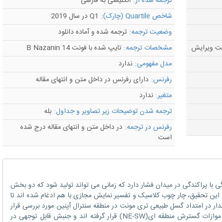
ترجمه شده از:
انگلیسی به فارسی
شاخص Quartile (چارک):
Q1 در سال 2019
وضعیت ترجمه:
ترجمه شده و آماده دانلود
مشخصات ترجمه:
تایپ شده با فونت B Nazanin 14
مدل مفهومی:
ندارد
رفرنس:
دارای رفرنس در داخل متن و انتهای مقاله
متغیر:
ندارد
ترجمه شدن توضیحات زیر تصاویر و جداول:
بله
رفرنس در ترجمه:
در داخل متن و انتهای مقاله درج شده
است
با پراکندگی در میدان فشار دارد که زمانی می تواند تولید شود که دو بخش
 این تحقیق، چار چوب کلاسیک و تفسیر نمایش مجازی با هم ادغام شده اند تا
در امتداد گسل طبیعی تری مونت در منطقه سنترال آپنین مورد بررسی قرار
بگیرد. اگر چه شکاف های گسل تری مونتی به موازات گسترش منطقه ای(NE-SW) قرار گرفته اند و جنبش قابل توجهی در