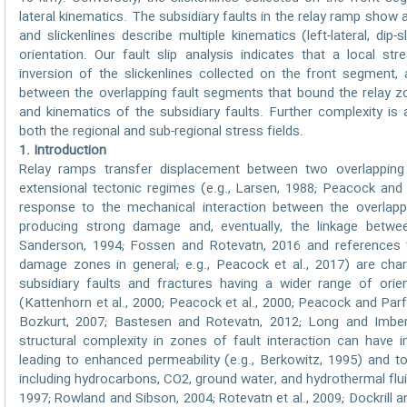
lateral kinematics. The subsidiary faults in the relay ramp show
and slickenlines describe multiple kinematics (left-lateral, dip-sl
orientation. Our fault slip analysis indicates that a local st
inversion of the slickenlines collected on the front segment, 
between the overlapping fault segments that bound the relay z
and kinematics of the subsidiary faults. Further complexity is
both the regional and sub-regional stress fields.
1. Introduction
Relay ramps transfer displacement between two overlappin
extensional tectonic regimes (e.g., Larsen, 1988; Peacock and
response to the mechanical interaction between the overlappin
producing strong damage and, eventually, the linkage betw
Sanderson, 1994; Fossen and Rotevatn, 2016 and references t
damage zones in general; e.g., Peacock et al., 2017) are ch
subsidiary faults and fractures having a wider range of orie
(Kattenhorn et al., 2000; Peacock et al., 2000; Peacock and Parfit
Bozkurt, 2007; Bastesen and Rotevatn, 2012; Long and Imbe
structural complexity in zones of fault interaction can have 
leading to enhanced permeability (e.g., Berkowitz, 1995) and to 
including hydrocarbons, CO2, ground water, and hydrothermal flu
1997; Rowland and Sibson, 2004; Rotevatn et al., 2009; Dockrill 