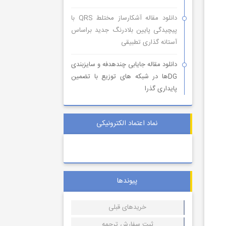
دانلود مقاله آشکارساز مختلط QRS با
پیچیدگی پایین بلادرنگ جدید براساس
آستانه گذاری تطبیقی
دانلود مقاله جایابی چندهدفه و سایزبندی
DGها در شبکه های توزیع با تضمین
پایداری گذرا
نماد اعتماد الکترونیکی
پیوندها
خریدهای قبلی
ثبت سفارش ترجمه