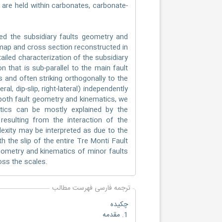
 are held within carbonates, carbonate-
ted the subsidiary faults geometry and
 map and cross section reconstructed in
tailed characterization of the subsidiary
n that is sub-parallel to the main fault
 and often striking orthogonally to the
al, dip-slip, right-lateral) independently
r both fault geometry and kinematics, we
tics can be mostly explained by the
resulting from the interaction of the
exity may be interpreted as due to the
h the slip of the entire Tre Monti Fault
 geometry and kinematics of minor faults
oss the scales.
ترجمه فارسی فهرست مطالب
چکیده
1. مقدمه