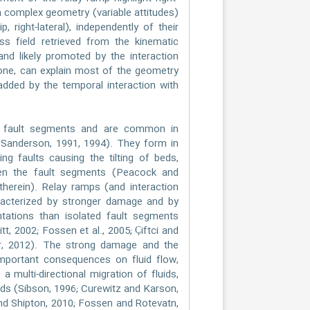
 a complex geometry (variable attitudes)
ip, right-lateral), independently of their
ress field retrieved from the kinematic
and likely promoted by the interaction
one, can explain most of the geometry
 added by the temporal interaction with
g fault segments and are common in
 Sanderson, 1991, 1994). They form in
g faults causing the tilting of beds,
een the fault segments (Peacock and
herein). Relay ramps (and interaction
aracterized by stronger damage and by
ntations than isolated fault segments
t, 2002; Fossen et al., 2005; Çiftci and
r, 2012). The strong damage and the
important consequences on fluid flow,
a multi-directional migration of fluids,
ids (Sibson, 1996; Curewitz and Karson,
and Shipton, 2010; Fossen and Rotevatn,