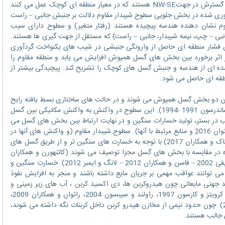
شیب های تند نشان داده اند، اما نشان دهنده گسترش در جهتNW-SE هستند که در معیار منطقه ای کوچک عمل می کنند
د گردآوری شده در بخش جلویی سطوح شیبدار مقاوم دلالت بر جنبش جانبی – راست
م نشان دهنده هندسه پیچیده هستند (رفتار متغیر) و سطوح دارای سیب
نبی – چپ، نیمه شیبدار، جانبی – راست) که مستقل از جهت گیری ها هستند.
ن فشار منطقه ای حاصل از وارونگی جنبشی در شیب های یکنواخت گردآوری
ر اثر برخورد بین بخش های گسل همپوش افزایش می یابد و منطقه مقاوم را
ه ای از هندسه و جنبش گسل های کوچک را تشریح کند. پیچیدگی بیشتر از
نطقه ای حاصل می شود.
 بین دو بخش گسل همپوش می شوند و در حالت های ساختاری بسط یافته رایج
هستند (برای نمونه، لارسن 1988 – پیکاک و ساندرسون 1991 -1994). این سطوح در واکنش به واکنش مکانیکی بین گسل
در بستر، تولید خسارات سنگین و در نهایت ارتباط بین بخش های گسل می
شوند (پیکاک و ساندرسون 1994 – فوسن و راتوان 2016 و منابع مرتبط با آنها). سطوح شیبدار مقاوم (و واکنش های آنها در
مجموع باعث خسارت در منطقه می شوند) (پیکاک و همکاران 2017) با توجه به خسارت های سنگین تر و از طریق گسل های
ر مقایسه با بخش های گسل مجزا توصیف می شوند (کاتنهورن و همکاران
2000 – پیکاک و همکاران 2000- پیکاک و پاتریفی 2002 – فاسن و همکاران 2012 – لانگ و ایمبر 2012). خسارت سنگین و
 توانند عواقب مهمی بر جریان مایع داشته باشند و منجر به افزایش نفوذ
، برکویتز 1995) و انتقال چند جهتی مایعاتی چون هیدروکربن ها، دی اکسید کربن ، آب های زیر زمینی و
مایعات هیدرو حرارتی شوند (سیبسون 1996، کرویتز و کارسون 1997، راولند و سیبسون 2004، راتوان و همکاران 2009،
داکریل و شیپنون 2010، فوسن و روتوان 2016). چون حدود نیمی از مخازن هیدرو کربن داخل کربنات نگه داشته می شوند،
ی جالب هستند.