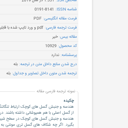
شاخص SJR:
1.331 در سال 2019
شناسه ISSN:
0191-8141
فرمت مقاله انگلیسی:
PDF
فرمت ترجمه فارسی:
pdf و ورد تایپ شده با قابلیت ویرایش
مقاله بیس:
خیر
کد محصول:
10929
پرسشنامه:
ندارد
درج شدن منابع داخل متن در ترجمه:
بله
ترجمه شدن متون داخل تصاویر و جداول:
بله
نمونه ترجمه فارسی مقاله
چکیده
هندسه و جنبش گسل های کوچک ارتباط تنگاتنگی 
از گسل اصلی با هم همپوشانی داشته باشند. در
هندسه و جنبش گسل های کوچک در سطح شیبدار 