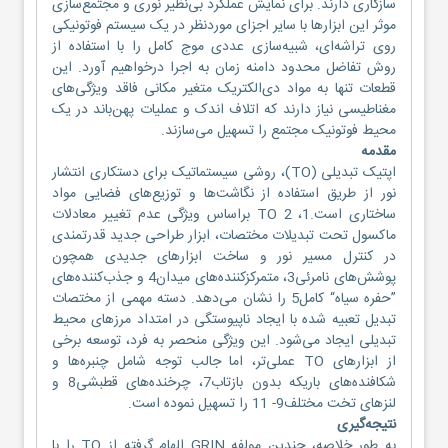
سازگاری دارند. برای نمایش عملکرد بی‌نظیر نوری و مجتمع‌سازی
موثر این ابزارها با سایر اجزای موردنظر در یک سیستم فوتونیکی
روی تراشه‌ای، شبیه‌سازی عددی موج کامل را با استفاده از
روش تفاضل محدود دامنه زمان به اجرا درخواهیم آورد. این
قطعات تنها به مواد دی‌الکتریک متغیر مکانی فاقد ویژگی‌های
مغناطیسی نیاز دارند که اتلاف اندک و عملیات پهن‌باند در یک
محیط فوتونیک مجتمع را تسهیل می‌سازند.
مقدمه
اپتیک تبدیلی (TO)، روشی سیستماتیک برای دستکاری انتشار
نور از طریق استفاده از نگاشت‌ها و توزیع‌های فضایی مواد
ساختاری است.1، 2 TO براساس ویژگی عدم تغییر معادلات
ماکسول تحت تبدیلات مختصات، ابزار طراحی جدید قدرتمندی
در کنترل مسیر نور و ساخت ابزارهای جدیدی همچون
پوشش‌های نامرئی3، متمرکزکننده‌های میدان4 و جذب‌کننده‌های
”حفره سیاه“ کامل5 را نشان می‌دهد. دسته مهمی از مختصات
تبدیل تعبیه شده با ایجاد ناپیوستگی در امتداد مرزهای محیط
تبدیلی ایجاد می‌شود. این ویژگی منحصر به فرد، توسعه برخی
از ابزارهای TO عملی‌تر، اما جالب توجه شامل چنبره‌ها و
شکافنده‌های باریکه بدون بازتاب7، چرخنده‌های قطبشی8 و
لنزهای تخت مختلف9- 11 را تسهیل نموده است.
نتیجه‌گیری
به طور خلاصه، چندین مولفه GRIN الهام گرفته از TO را با