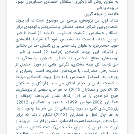
به عنوان روش اندازه‌گیری استقلال اقتصادی حسابرس) بهبود
می‌یابد یا خیر.‌
خلاصه و نتیجه گیری
هدف اول این پژوهش، بررسی این موضوع است که آیا پیوند
اقتصادی بین شرکای متعهد مستقل و مشتریانش، تهدیدی برای
استقلال حسابرس و کیفیت حسابرسی (فرضه 1) است یا خیر.
دومین هدف اینست که مشخص شود آیا شرایط اقتصادی
خوب حسابرس، به عنوان یک حامی برای کاهش حداقل بخشی
از تاثیرات این پیوند اقتصادی (فرضیه 2) است یا خیر.
تهدیدهای منافع شخصی به دلایلی همچون وابستگی به
حق‌الزحمه کل بیمه مشتری، نگرانی هایی در مورد احتمال از
دست رفتن مشارکت، یا هزینه‌های مشروط است. بسیاری از
پژوهش‌ها، استقلال حسابرس را به دلیل پیوند اقتصادی مرتبط
با کیفیت پایین‌تر، دچار اخلال می‌بینند (فرانکل و همکاران
2002؛ نچل و همکاران 2013). به هر حال، بعضی از پژوهش‌ها
هیچ شواهدی را در ای ارتباط نشان نمی‌دهند (دیفاند و
همکاران 2002،لنوکس 1999، هاردیز و همکاران 2012).
پژوهش‌های کمی در مورد پشتیبانی از این شرایط وجود دارد.
به هر جال نچل و همکاران (2013) نشان دادند که برای
شرکت‌های درمانده، اهمیت اقتصادی مشتری افزایش می‌یابد و
ثروت حسابرس (به عنوان یک حامی) باعث کاهش تمایلش
برای ارائه ایده‌های حسابرسی اصلاحی (تداوم فعالیت)