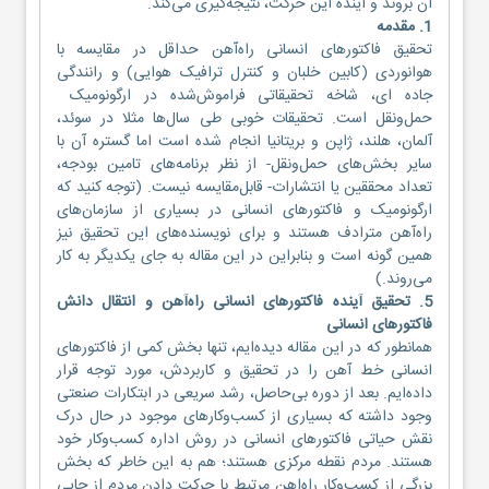
آن بروند و آینده این حرکت، نتیجه‌گیری می‌کند.
1. مقدمه
تحقیق فاکتورهای انسانی راه‌آهن حداقل در مقایسه با
هوانوردی (کابین خلبان و کنترل ترافیک هوایی) و رانندگی
جاده ای، شاخه تحقیقاتی فراموش‌شده در ارگونومیک
حمل‌ونقل است. تحقیقات خوبی طی سال‌ها مثلا در سوئد،
آلمان، هلند، ژاپن و بریتانیا انجام شده است اما گستره آن با
سایر بخش‌های حمل‌ونقل- از نظر برنامه‌های تامین بودجه،
تعداد محققین یا انتشارات- قابل‌مقایسه نیست. (توجه کنید که
ارگونومیک و فاکتورهای انسانی در بسیاری از سازمان‌های
راه‌آهن مترادف هستند و برای نویسنده‌های این تحقیق نیز
همین گونه است و بنابراین در این مقاله به جای یکدیگر به کار
می‌روند.)
5. تحقیق آینده فاکتورهای انسانی راه‌آهن و انتقال دانش
فاکتورهای انسانی
همانطور که در این مقاله دیده‌ایم، تنها بخش کمی از فاکتورهای
انسانی خط آهن را در تحقیق و کاربردش، مورد توجه قرار
داده‌ایم. بعد از دوره بی‌حاصل، رشد سریعی در ابتکارات صنعتی
وجود داشته که بسیاری از کسب‌وکارهای موجود در حال درک
نقش حیاتی فاکتورهای انسانی در روش اداره کسب‌وکار خود
هستند. مردم نقطه مرکزی هستند؛ هم به این خاطر که بخش
بزرگی از کسب‌وکار راه‌اهن مرتبط با حرکت دادن مردم از جایی