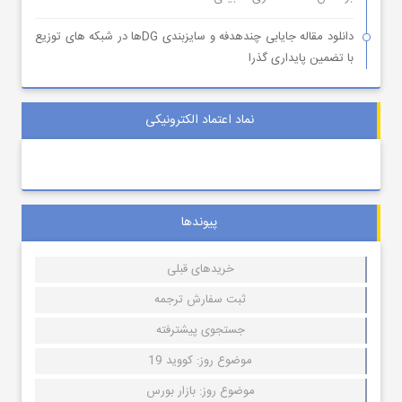
دانلود مقاله جایابی چندهدفه و سایزبندی DGها در شبکه های توزیع
با تضمین پایداری گذرا
نماد اعتماد الکترونیکی
پیوندها
خریدهای قبلی
ثبت سفارش ترجمه
جستجوی پیشترفته
موضوع روز: کووید 19
موضوع روز: بازار بورس