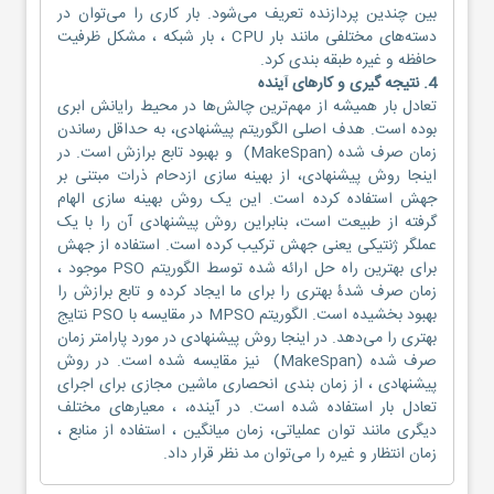
بین چندین پردازنده تعریف می‌شود. بار کاری را می‌توان در
دسته‌های مختلفی مانند بار CPU ، بار شبکه ، مشکل ظرفیت
حافظه و غیره طبقه بندی کرد.
4. نتیجه گیری و کارهای آینده
تعادل بار همیشه از مهم‌ترین چالش‌ها در محیط رایانش ابری
بوده است. هدف اصلی الگوریتم پیشنهادی، به حداقل رساندن
زمان صرف شده (MakeSpan) و بهبود تابع برازش است. در
اینجا روش پیشنهادی، از بهینه سازی ازدحام ذرات مبتنی بر
جهش استفاده کرده است. این یک روش بهینه سازی الهام
گرفته از طبیعت است، بنابراین روش پیشنهادی آن را با یک
عملگر ژنتیکی یعنی جهش ترکیب کرده است. استفاده از جهش
برای بهترین راه حل ارائه شده توسط الگوریتم PSO موجود ،
زمان صرف شدۀ بهتری را برای ما ایجاد کرده و تابع برازش را
بهبود بخشیده است. الگوریتم MPSO در مقایسه با PSO نتایج
بهتری را می‌دهد. در اینجا روش پیشنهادی در مورد پارامتر زمان
صرف شده (MakeSpan) نیز مقایسه شده است. در روش
پیشنهادی ، از زمان بندی انحصاری ماشین مجازی برای اجرای
تعادل بار استفاده شده است. در آینده، ، معیارهای مختلف
دیگری مانند توان عملیاتی، زمان میانگین ، استفاده از منابع ،
زمان انتظار و غیره را می‌توان مد نظر قرار داد.