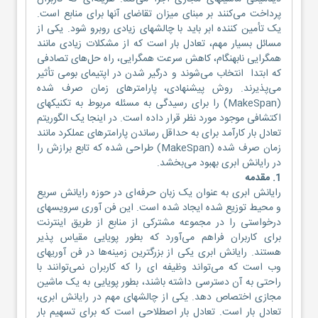
پرداخت می‌کنند بر مبنای میزان تقاضای آنها برای منابع است.
یک تأمین کننده ابر باید با چالشهای زیادی روبرو شود. یکی از
مسائل بسیار مهم، تعادل بار است که از مشکلات زیادی مانند
همگرایی نابهنگام، کاهش سرعت همگرایی، راه حل‌های تصادفی
که ابتدا انتخاب می‌شوند و درگیر شدن در اپتیمای بومی تأثیر
می‌پذیرند. روش پیشنهادی، پارامترهای زمان صرف شده
(MakeSpan) را برای رسیدگی به مسئله مربوط به تکنیکهای
اکتشافی موجود مورد نظر قرار داده است. در اینجا یک الگوریتم
تعادل بار کارآمد برای به حداقل رساندن پارامترهای عملکرد مانند
زمان صرف شده (MakeSpan) طراحی شده که تابع برازش را
در رایانش ابری بهبود می‌بخشد.
1. مقدمه
رایانش ابری به عنوان یک زبان حرفه‌ای در حوزه رایانش سریع
و محیط توزیع شده ایجاد شده است. این فن آوری سرویسهای
درخواستی را در مجموعه مشترکی از منابع از طریق اینترنت
برای کاربران فراهم می‌آورد که بطور پویایی مقیاس پذیر
هستند. رایانش ابری یکی از بزرگترین زمینه‌ها در فن آوریهای
وب است که می‌تواند وظیفه ای را که کاربران نمی‌توانند با
راحتی به آن دسترسی داشته باشند، بطور پویایی به یک ماشین
مجازی اختصاص دهد. یکی از چالشهای مهم در رایانش ابری،
تعادل بار است. تعادل بار اصطلاحی است که برای تسهیم بار