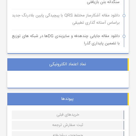
سنگدانه بتن بازیافتی
دانلود مقاله آشکارساز مختلط QRS با پیچیدگی پایین بلادرنگ جدید
براساس آستانه گذاری تطبیقی
دانلود مقاله جایابی چندهدفه و سایزبندی DGها در شبکه های توزیع
با تضمین پایداری گذرا
نماد اعتماد الکترونیکی
پیوندها
خریدهای قبلی
ثبت سفارش ترجمه
جستجوی پیشترفته