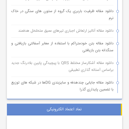
دانلود مقاله ظرفیت باربری یک گروه از ستون های سنگی در خاک
نرم
دانلود مقاله آنالیز ارتعاش اجباری تیرهای عمیق متخلخل هدفمند
دانلود مقاله بتن خودمتراکم با استفاده از معابر آسفالتی بازیافتی و
سنگدانه بتن بازیافتی
دانلود مقاله آشکارساز مختلط QRS با پیچیدگی پایین بلادرنگ جدید
براساس آستانه گذاری تطبیقی
دانلود مقاله جایابی چندهدفه و سایزبندی DGها در شبکه های توزیع
با تضمین پایداری گذرا
نماد اعتماد الکترونیکی