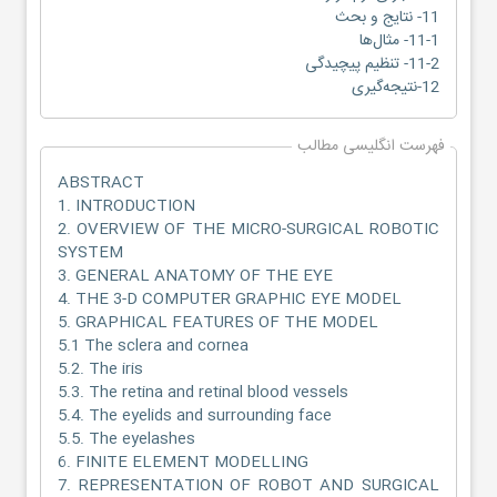
11- نتایج و بحث
11-1- مثال‌ها
11-2- تنظیم پیچیدگی
12-نتیجه‌گیری
فهرست انگلیسی مطالب
ABSTRACT
1. INTRODUCTION
2. OVERVIEW OF THE MICRO-SURGICAL ROBOTIC
SYSTEM
3. GENERAL ANATOMY OF THE EYE
4. THE 3-D COMPUTER GRAPHIC EYE MODEL
5. GRAPHICAL FEATURES OF THE MODEL
5.1 The sclera and cornea
5.2. The iris
5.3. The retina and retinal blood vessels
5.4. The eyelids and surrounding face
5.5. The eyelashes
6. FINITE ELEMENT MODELLING
7. REPRESENTATION OF ROBOT AND SURGICAL