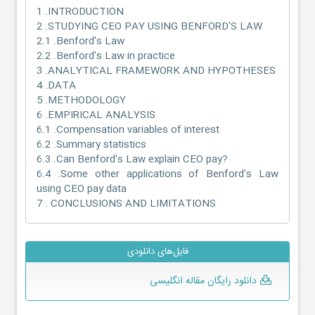
1 .INTRODUCTION
2 .STUDYING CEO PAY USING BENFORD'S LAW
2.1 .Benford's Law
2.2 .Benford's Law in practice
3 .ANALYTICAL FRAMEWORK AND HYPOTHESES
4 .DATA
5 .METHODOLOGY
6 .EMPIRICAL ANALYSIS
6.1 .Compensation variables of interest
6.2 .Summary statistics
6.3 .Can Benford's Law explain CEO pay?
6.4 .Some other applications of Benford's Law
using CEO pay data
7 . CONCLUSIONS AND LIMITATIONS
فایل‌های دانلودی
دانلود رایگان مقاله انگلیسی