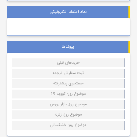
نماد اعتماد الکترونیکی
پیوندها
خریدهای قبلی
ثبت سفارش ترجمه
جستجوی پیشترفته
موضوع روز: کووید 19
موضوع روز: بازار بورس
موضوع روز: زلزله
موضوع روز: خشکسالی