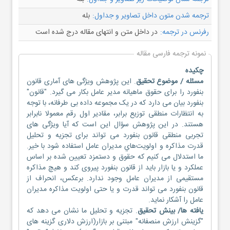
ترجمه شدن متون داخل تصاویر و جداول:
بله
رفرنس در ترجمه:
در داخل متن و انتهای مقاله درج شده است
نمونه ترجمه فارسی مقاله
چکیده
مسئله / موضوع تحقیق
. این پژوهش ویژگی های آماری قانون
بنفورد را برای حقوق ماهیانه مدیر عامل بکار می گیرد. "قانون"
بنفورد بیان می دارد که در یک مجموعه داده بی طرفانه، با توجه
به انتظارات منطقی توزیع برابر، مقادیر اول رقم معمولا نابرابر
هستند. در این پژوهش سؤال این است که آیا ویژگی های
تجربی منطقی قانون بنفورد می تواند برای تجزیه و تحلیل
قدرت مذاکره و اولويت‌هاي مدیران عامل استفاده شود با خیر.
ما استدلال می کنیم که حقوق و دستمزد تعیین شده بر اساس
عملکرد و یا بازار باید از قانون بنفورد پیروی کند و هیچ مذاکره
مستقیمی از مدیران عامل وجود ندارد. برعکس، انحراف از
قانون بنفورد می تواند قدرت و یا حتی اولویت مذاکره مدیران
عامل را آشکار نماید.
یافته ها/ بینش تحقیق
. تجزیه و تحلیل ما نشان می دهد که
"گزینش ارزش منصفانه" مبتنی بر بازار(ارزش دلاری گزینه های