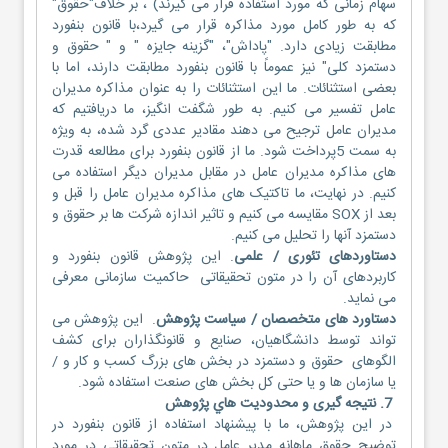
سهام زمانی که مورد استفاده قرار می گیرند) ، بر خلاف"حقوق"
که به طور کامل مورد مذاکره قرار می گیرد،با قانون بنفورد
مطابقت زیادی دارد. "پاداش"، "گزینه جایزه " و " حقوق و
دستمزد کلی" نیز عموماً با قانون بنفورد مطابقت دارند، اما با
بعضی استثنائات. ما این استثنائات را به عنوان مذاکره مدیران
عامل تفسیر می کنیم. به طور شگفت انگیز، ما دریافتیم که
مدیران عامل ترجیح می دهند مقادیر عددی گرد شده، به ویژه
به سمت 5پرداخت شود. ما از قانون بنفورد برای مطالعه قدرت
های مذاکره مدیران عامل در مقابل مدیران دیگر استفاده می
کنیم. در نهایت، ما تاکتیک های مذاکره مدیران عامل را قبل و
بعد از SOX مقایسه می کنیم و تاثیر اندازه شرکت ها بر حقوق و
دستمزد آنها را تحلیل می کنیم.
دستاوردهای تئوری / علمی
. این پژوهش قانون بنفورد و
کاربردهای آن را در متون تحقیقاتی حاکمیت سازمانی معرفی
می نماید.
دستاورد های متخصصان / سیاست پژوهش
. این پژوهش می
تواند توسط دانشگاهیان، صنایع و قانونگذاران برای کشف
الگوهای حقوق و دستمزد در بخش های بزرگ کسب و کار و /
یا سازمان ها و یا حتی کل بخش های صنعت استفاده شود.
7. نتیجه گیری و محدودیت هاي پژوهش
در این پژوهش، ما با پیشنهاد استفاده از قانون بنفورد در
توضیح حقوق ماهانه مدیر عامل در متون تحقيقاتي در مورد