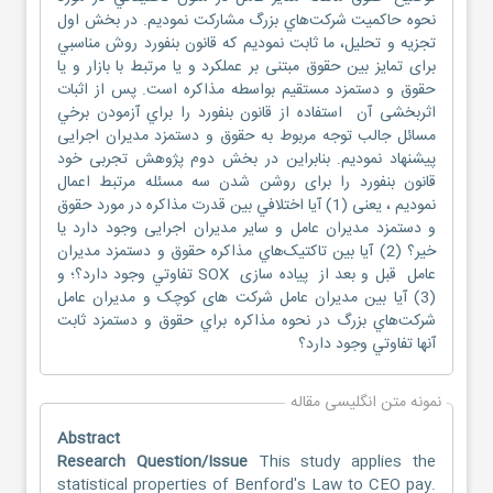
نحوه حاكميت شركت‌هاي بزرگ مشاركت نموديم. در بخش اول
تجزیه و تحلیل، ما ثابت نموديم که قانون بنفورد روش مناسبي
برای تمایز بین حقوق مبتنی بر عملکرد و یا مرتبط با بازار و يا
حقوق و دستمزد مستقیم بواسطه مذاکره است. پس از اثبات
اثربخشی آن استفاده از قانون بنفورد را براي آزمودن برخي
مسائل جالب توجه مربوط به حقوق و دستمزد مديران اجرایی
پیشنهاد نموديم. بنابراين در بخش دوم پژوهش تجربی خود
قانون بنفورد را برای روشن شدن سه مسئله مرتبط اعمال
نموديم ، یعنی (1) آیا اختلافي بین قدرت مذاكره در مورد حقوق
و دستمزد مدیران عامل و سایر مدیران اجرایی وجود دارد يا
خير؟ (2) آیا بين تاکتیک‌هاي مذاکره حقوق و دستمزد مدیران
عامل قبل و بعد از پیاده سازی SOX تفاوتي وجود دارد؟؛ و
(3) آیا بین مدیران عامل شرکت های کوچک و مدیران عامل
شركت‌هاي بزرگ در نحوه مذاكره براي حقوق و دستمزد ثابت
آنها تفاوتي وجود دارد؟
نمونه متن انگلیسی مقاله
Abstract
Research Question/Issue
This study applies the
statistical properties of Benford's Law to CEO pay.