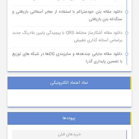
دانلود مقاله بتن خودمتراکم با استفاده از معابر آسفالتی بازیافتی و
سنگدانه بتن بازیافتی
دانلود مقاله آشکارساز مختلط QRS با پیچیدگی پایین بلادرنگ جدید
براساس آستانه گذاری تطبیقی
دانلود مقاله جایابی چندهدفه و سایزبندی DGها در شبکه های توزیع
با تضمین پایداری گذرا
نماد اعتماد الکترونیکی
پیوندها
خریدهای قبلی