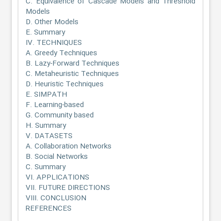
C. Equivalence of Cascade Models and Threshold
Models
D. Other Models
E. Summary
IV. TECHNIQUES
A. Greedy Techniques
B. Lazy-Forward Techniques
C. Metaheuristic Techniques
D. Heuristic Techniques
E. SIMPATH
F. Learning-based
G. Community based
H. Summary
V. DATASETS
A. Collaboration Networks
B. Social Networks
C. Summary
VI. APPLICATIONS
VII. FUTURE DIRECTIONS
VIII. CONCLUSION
REFERENCES