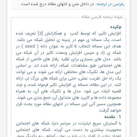
رفرنس در ترجمه:
در داخل متن و انتهای مقاله درج شده است
نمونه ترجمه فارسی مقاله
چکیده
افزایش تاثیر، که توسط کمپ و همکارانش [3] تعریف شده
است، یک مساله ی مهم در زمینه ی تحلیل شبکه می باشد.
هدف این مساله انتخاب k کاربر به عنوان دانه ( seed ) در
شبکه ی G، و سپس افزایش وسعت تاثیر در آن شبکه می
باشد. مدل های بسیاری برای تقلید رفتار های خاصی از شبکه
های اجتماعی طبق مشاهدات شبکه، ارائه شده اند. بر اساس
این مدل ها، تکنیک های مختلفی ارائه می شوند و می توانند
یک راه حل تقریب عملی، حتی برای شبکه های بزرگ تر، ارائه
کنند. در این مقاله، مساله ی افزایش تاثیر فرموله شده، و چند
قضیه اثبات می شود. مدل ها و تکنیک های آن، به همراه
مجموعه داده ها و کاربرد های متداول آن، جمع بندی می شوند.
همچنین مسیر آتی این مساله در انتهای مقاله مورد بحث قرار
خواهد گرفت.
1 . مقدمه
با گسترش سریع اینترنت در سراسر دنیا، شبکه های اجتماعی
محبوبیت بیشتری به دست می آورند. شبکه های اجتماعی
تعداد زیادی از افراد را در بازه ی زمانی کوتاهی به یکدیگر وصل