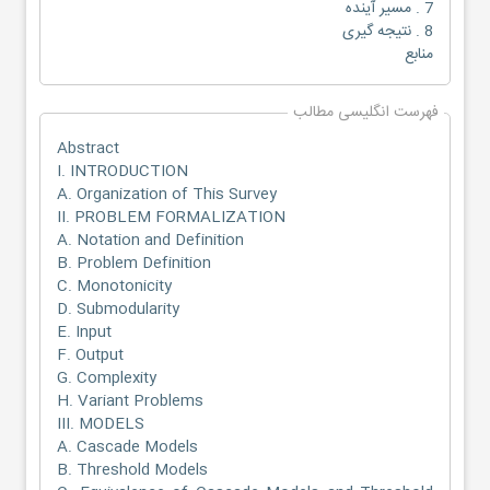
7 . مسیر آینده
8 . نتیجه گیری
منابع
فهرست انگلیسی مطالب
Abstract
I. INTRODUCTION
A. Organization of This Survey
II. PROBLEM FORMALIZATION
A. Notation and Definition
B. Problem Definition
C. Monotonicity
D. Submodularity
E. Input
F. Output
G. Complexity
H. Variant Problems
III. MODELS
A. Cascade Models
B. Threshold Models