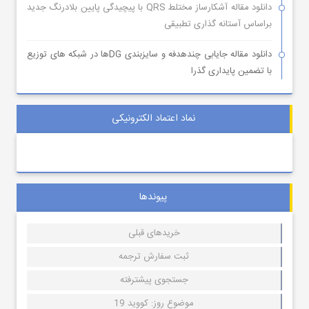
دانلود مقاله آشکارساز مختلط QRS با پیچیدگی پایین بلادرنگ جدید
براساس آستانه گذاری تطبیقی
دانلود مقاله جایابی چندهدفه و سایزبندی DGها در شبکه های توزیع
با تضمین پایداری گذرا
نماد اعتماد الکترونیکی
پیوندها
خریدهای قبلی
ثبت سفارش ترجمه
جستجوی پیشترفته
موضوع روز: کووید 19