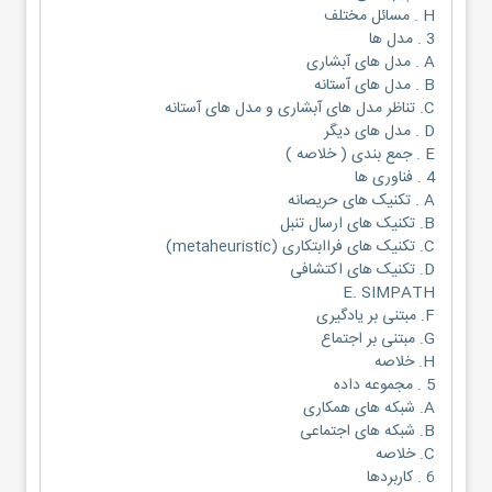
H . مسائل مختلف
3 . مدل ها
A . مدل های آبشاری
B . مدل های آستانه
C. تناظر مدل های آبشاری و مدل های آستانه
D . مدل های دیگر
E . جمع بندی ( خلاصه )
4 . فناوری ها
A . تکنیک های حریصانه
B. تکنیک های ارسال تنبل
C. تکنیک های فراابتکاری (metaheuristic)
D. تکنیک های اکتشافی
E. SIMPATH
F. مبتنی بر یادگیری
G. مبتنی بر اجتماع
H. خلاصه
5 . مجموعه داده
A. شبکه های همکاری
B. شبکه های اجتماعی
C. خلاصه
6 . کاربردها