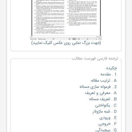
(جهت بزرگ نمایی روی عکس کلیک نمایید)
ترجمه فارسی فهرست مطالب
چکیده
1 . مقدمه
A . ترتیب مقاله
2 . فرموله سازی مساله
A . معرفی و تعریف
B . تعریف مساله
C . یکنواختی
D . شبه ماژولار
E . ورودی
F . خروجی
G . پیچیدگی