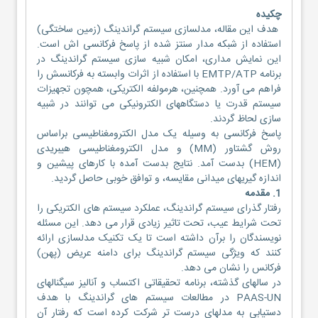
چکیده
هدف این مقاله، مدلسازی سیستم گراندینگ (زمین ساختگی)
استفاده از شبکه مدار سنتز شده از پاسخ فرکانسی اش است.
این نمایش مداری، امکان شبیه سازی سیستم گراندینگ در
برنامه EMTP/ATP با استفاده از اثرات وابسته به فرکانسش را
فراهم می آورد. همچنین، هرمولفه الکتریکی، همچون تجهیزات
سیستم قدرت یا دستگاههای الکترونیکی می توانند در شبیه
سازی لحاظ گردند.
پاسخ فرکانسی به وسیله یک مدل الکترومغناطیسی براساس
روش گشتاور (MM) و مدل الکترومغناطیسی هیبریدی
(HEM) بدست آمد. نتایج بدست آمده با کارهای پیشین و
اندازه گیریهای میدانی مقایسه، و توافق خوبی حاصل گردید.
1. مقدمه
رفتار گذرای سیستم گراندینگ، عملکرد سیستم های الکتریکی را
تحت شرایط عیب، تحت تاثیر زیادی قرار می دهد. این مسئله
نویسندگان را برآن داشته است تا یک تکنیک مدلسازی ارائه
کنند که ویژگی سیستم گراندینگ برای دامنه عریض (پهن)
فرکانس را نشان می دهد.
در سالهای گذشته، برنامه تحقیقاتی اکتساب و آنالیز سیگنالهای
PAAS-UN در مطالعات سیستم های گراندینگ با هدف
دستیابی به مدلهای درست تر شرکت کرده است که رفتار آن