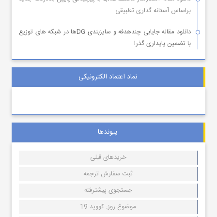
براساس آستانه گذاری تطبیقی
دانلود مقاله جایابی چندهدفه و سایزبندی DGها در شبکه های توزیع
با تضمین پایداری گذرا
نماد اعتماد الکترونیکی
پیوندها
خریدهای قبلی
ثبت سفارش ترجمه
جستجوی پیشترفته
موضوع روز: کووید 19