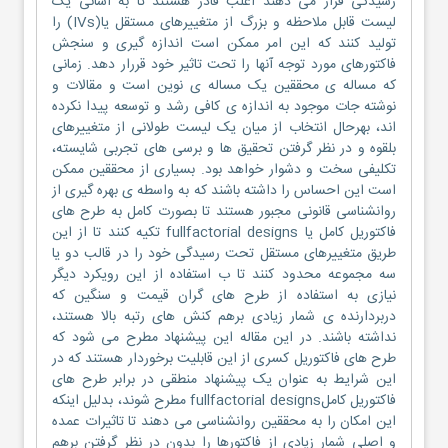
رسیدگی قرار می دهند اغلب قادر هستند تا به آسانی یک
لیست قابل ملاحظه و بزرگ از متغییرهای مستقل یا(IVs) را
تولید کنند که این امر ممکن است اندازه گیری و سنجش
فاکتورهای مورد توجه آنها را تحت تاثیر خود قررار دهد. زمانی
که مساله ی محققین یک مساله ی نوین است و مقالات و
نوشته جات موجود به اندازه ی کافی رشد و توسعه پیدا نکرده
اند، بهرحال انتخاب از میان یک لیست طولانی از متغییرهای
بلقوه و در نظر گرفتن تحقیق ها و برسی های تجربی شایسته،
تکلیفی سخت و دشوار خواهد بود. بسیاری از محققین ممکن
است این احساس را داشته باشند که به واسطه ی بهره گیری از
روانشناسی قانونی مجبور هستند تا بصورت کامل به طرح های
فاکتوریل کامل یا fullfactorial designs تکیه کنند تا از این
طریق متغییرهای مستقل تحت رسیدگی خود را در قالب دو یا
سه مجموعه محدود کنند تا ب استفاده از این رویکرد دیگر
نیازی به استفاده از طرح های گران قیمت و سنگین که
دربردارنده ی شمار زیادی برهم کنش های رتبه بالا هستند،
نداشته باشند. در این مقاله این پیشنهاد مطرح می شود که
طرح های فاکتوریل کسری از این قابلیت برخوردار هستند که در
این شرایط به عنوان یک پیشنهاد منطقی در برابر طرح های
فاکتوریل کاملfullfactorial designs مطرح شوند، بدلیل اینکه
این امکان را به محققین روانشناسی می دهند تا تاثیرات عمده
و اصلی شمار زیادی از فاکتورها را بدون در نظر گرفتن برهم