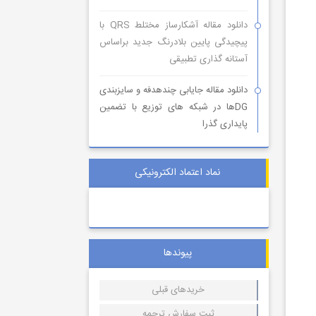
دانلود مقاله آشکارساز مختلط QRS با
پیچیدگی پایین بلادرنگ جدید براساس
آستانه گذاری تطبیقی
دانلود مقاله جایابی چندهدفه و سایزبندی
DGها در شبکه های توزیع با تضمین
پایداری گذرا
نماد اعتماد الکترونیکی
پیوندها
خریدهای قبلی
ثبت سفارش ترجمه