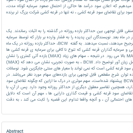
و عودت هردو نشان میدهد که هنگام بررسی حداکثر بازده در اعلان سود ، نمود
میدهیم که اعلان سود درآمد ها حاکی از احتمال صعود سرمایه کوتاه مدت،
سود برای تقاضای سود قرعه کشی ، نه تنها در قرعه کشی شرکت بزرگ تر برنده
و همکاران (بعد از 2011) رابطه منفی قابل ‌توجهی بین حداکثر بازده روزانه در گذشته را به اثبات رساندند. یک
هام مورد انتظار در ماه بعد. نویسندگان این پدیده را به فشار وارده بر بازار که توسط سرمایه
گذارانی که دارایی های شبیه به قرعه کشی را ترجیح میدهند، نسبت میدهند. به گفته BCW، حداکثر بازده روزانه در یک ماه
رای قرعه کشی و سرمایه گذاران قرعه کشی که تنوع نا کافی برای سرمایه ی قرعه کشی ها
ارائه دادند، در نتیجه قیمت فعلی سهام های MAX بالا می رود. در نتیجه ، سهام های زیاد (MAX) بازده آتی کمتری را نشان
می دهند، که نمی توان آن ها را با شناخت عوامل زیان آور توضیح داد. BCW ، به صورت تجربی، نشان می دهد که (MAX)
ی سود قرعه کشی است که نمی تواند با معیار های سنتی جایگزین شود. نوسانات
م تطابق و [ MAX ] نشان‌دهنده توان شرح مقطعی قابل ‌توجهی برای بازده‌های سهام مورد نظر می‌باشد. در
حالی که معیار MAX و پدیده MAX که توسط BCW پیشنهاد شده‌است، سهم موثری در درک ما ازاین که چگونه تقاضای سود
رد، همچنین تفاسیر معقول دیگری از حداکثر روزانه وجود دارد. پس از آن، با
 اهمیت فزاینده استفاده از MAX در تقاضای سود قرعه کشی و قیمت گذاری دارایی ها ، مهم آن است که دلایل
 های احتمالی آن ، و آنچه واقعا تداوم این قضیه را ثابت می کند ، به دقت
Abstract