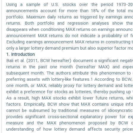
Using a sample of U.S. stocks over the period 1973–201
announcements account for more than 18% of the total ma
portfolio. Maximum daily returns as triggered by earnings ann
returns. Both portfolio and regression analyses show t
disappears when conditioning MAX returns on earnings announc
announcement MAX returns do not indicate a probability of fu
Excluding earnings announcement MAX returns in constructing th
only a larger lottery demand premium but also superior factor 
1. Introduction
Bali et al. (2011, BCW hereafter) document a significant negat
returns in the past one month (hereafter MAX) and expec
subsequent month. The authors attribute this phenomenon to 
preferring assets with lottery-like features.1 According to BCW
one month, or MAX, reliably proxy for lottery demand and lotte
exhibit a preference for stocks as lotteries, thereby pushing up
As a result, high MAX stocks exhibit lower future returns, wh
factors. Empirically, BCW show that MAX contains unique info
cannot be subsumed by traditional measures of idiosyncratic
provides significant cross-sectional explanatory power for 
measure and the MAX phenomenon proposed by BCW offer
understanding of how lottery demand affects security prices