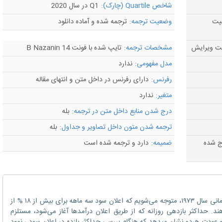
شاخص Quartile (چارک):
Q1 در سال 2020
لیت
وضعیت ترجمه:
ترجمه شده و آماده دانلود
مشخصات ترجمه:
تایپ شده با فونت B Nazanin 14
مدل مفهومی:
ندارد
رفرنس:
دارای رفرنس در داخل متن و انتهای مقاله
متغیر:
ندارد
درج شدن منابع داخل متن در ترجمه:
بله
ترجمه شدن متون داخل تصاویر و جداول:
بله
رج شده
ضمیمه:
دارد و ترجمه شده است
با استفاده از یک نمونه از سهام آمریکا در بازه زمانی سال ۱۹۷۳، متوجه می‌شویم که اعلان سود سه ماهه برای بیش از ۱۸ % از
 را در سهام MAXنشان می‌دهند. حداکثر بازدهی روزانه که از طریق اعلان درآمدها آغاز می‌شود، مستلزم