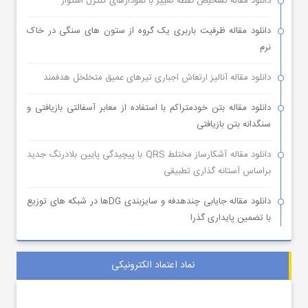
دانلود مقاله تشخیص نقطه تغییر با نمودارهای کنترل استوار
دانلود مقاله ظرفیت باربری یک گروه از ستون های سنگی در خاک
نرم
دانلود مقاله آنالیز ارتعاش اجباری تیرهای عمیق متخلخل هدفمند
دانلود مقاله بتن خودمتراکم با استفاده از معابر آسفالتی بازیافتی و
سنگدانه بتن بازیافتی
دانلود مقاله آشکارساز مختلط QRS با پیچیدگی پایین بلادرنگ جدید
براساس آستانه گذاری تطبیقی
دانلود مقاله جایابی چندهدفه و سایزبندی DGها در شبکه های توزیع
با تضمین پایداری گذرا
نماد اعتماد الکترونیکی