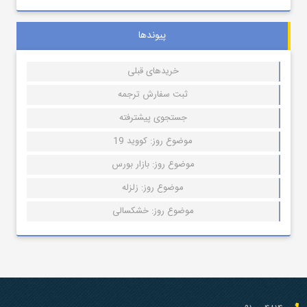
پیوندها
خریدهای قبلی
ثبت سفارش ترجمه
جستجوی پیشترفته
موضوع روز: کووید 19
موضوع روز: بازار بورس
موضوع روز: زلزله
موضوع روز: خشکسالی