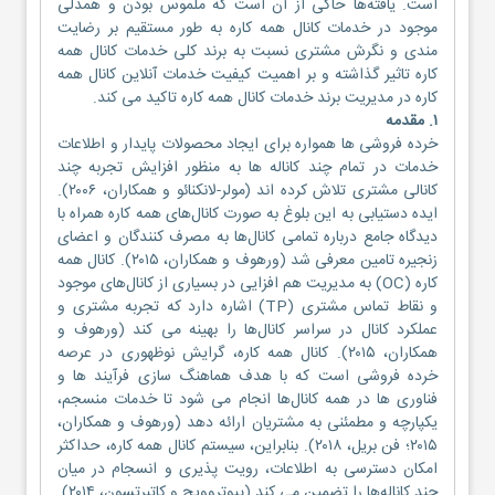
است. یافته‌ها حاکی از آن است که ملموس بودن و همدلی
موجود در خدمات کانال همه‌ کاره به طور مستقیم بر رضایت‌
مندی و نگرش مشتری نسبت به برند کلی خدمات کانال همه‌
کاره تاثیر گذاشته و بر اهمیت کیفیت خدمات آنلاین کانال همه‌
کاره در مدیریت برند خدمات کانال همه‌ کاره تاکید می کند.
۱. مقدمه
خرده فروشی ‌ها همواره برای ایجاد محصولات پایدار و اطلاعات
خدمات در تمام چند کاناله ها به منظور افزایش تجربه چند
کانالی مشتری تلاش کرده اند (مولر-لانکنائو و همکاران، ۲۰۰۶).
ایده دستیابی به این بلوغ به صورت کانال‌های همه‌ کاره همراه با
دیدگاه جامع درباره تمامی کانال‌ها به مصرف کنندگان و اعضای
زنجیره تامین معرفی شد (ورهوف و همکاران، ۲۰۱۵). کانال همه‌
کاره (OC) به مدیریت هم افزایی در بسیاری از کانال‌های موجود
و نقاط تماس مشتری (TP) اشاره دارد که تجربه مشتری و
عملکرد کانال در سراسر کانال‌ها را بهینه می کند (ورهوف و
همکاران، ۲۰۱۵). کانال همه‌ کاره، گرایش نوظهوری در عرصه
خرده فروشی است که با هدف هماهنگ سازی فرآیند ها و
فناوری ها در همه کانال‌ها انجام می شود تا خدمات منسجم،
یکپارچه و مطمئنی به مشتریان ارائه دهد (ورهوف و همکاران،
۲۰۱۵؛ فن بریل، ۲۰۱۸). بنابراین، سیستم کانال همه‌ کاره، حداکثر
امکان دسترسی به اطلاعات، رویت پذیری و انسجام در میان
چند کاناله‌ها را تضمین می کند (پیوتروویچ و کاتبرتسون، ۲۰۱۴).