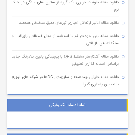
دانلود مقاله ظرفیت باربری یک گروه از ستون های سنگی در خاک
نرم
دانلود مقاله آنالیز ارتعاش اجباری تیرهای عمیق متخلخل هدفمند
دانلود مقاله بتن خودمتراکم با استفاده از معابر آسفالتی بازیافتی و
سنگدانه بتن بازیافتی
دانلود مقاله آشکارساز مختلط QRS با پیچیدگی پایین بلادرنگ جدید
براساس آستانه گذاری تطبیقی
دانلود مقاله جایابی چندهدفه و سایزبندی DGها در شبکه های توزیع
با تضمین پایداری گذرا
نماد اعتماد الکترونیکی