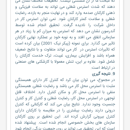
که مبحث ما از آن مستثنی نیست. تحقیقات مختلف نشان می
دهند که شدت استرس شغلی می تواند به سلامت فیزیکی و
ذهنی کارکنان صدمه وارد کند و در نهایت منجر به بازده، رضایت
شغلی و سلامت کمتر کارکنان شود. نمی توان استرس کار در
داخل شرکت را نادیده گرفت. تحقیق انجام شده توسط
آندرسون نشان می دهد که استرس به میزان کم یا زیاد در هر
سازمانی اتفاق می افتد و به نوبه خود بر عملکرد نهایی کارکنان
تاثیر می گذارد. برای نمونه (پیکر نیک 2001) بیان کرده است
که تاثیرات استرس در کار می تواند متفاوت و با نتایج ضعیف
همراه باشد و افزایش بیماری، غیبت، ترک خدمت کارکنان را
شامل شود. علاوه بر این، تنش معمولا با کارشکنی های صنعتی
در ارتباط است.
9. نتیجه گیری
در مجموع، می توان بیان کرد که کنترل کار دارای همبستگی
مثبت با استرس محل کار می باشد و رضایت شغلی همبستگی
منفی با استرس محل کار و مکان کنترل دارد. اختلاف قابل
توجهی در استرس محل کار، رضایت شغلی و کنترل کار و کنترل
جنسیت وجود ندارد. نتایج بیان می کند که کارکنانی که کنترل
درونی دارند رضایت بیشتری را در مقایسه با کارکنان دارای
کنترل بیرونی گزارش کرده اند. این تحقیق بر روی کارکنان
سازمان های بخش خصوصی انجام شده است. پیشنهاد شده
است که این تحقیق می تواند بر روی جمعیت بزرگی انجام شود