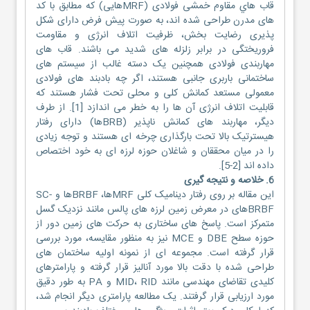
قاب هاي مقاوم خمشی فولادی (MRFهایی) که مطابق با کد
های مدرن طراحی شده اند، به صورت پیش فرض دارای شکل
پذیری رضایت بخش، ظرفیت اتلاف انرژی و مقاومت
فروریختگی در برابر زلزله های شدید می باشند. قاب های
مهاربندی فولادی همچنین یک دسته غالب از سیستم های
ساختمانی باربری جانبی هستند، اگر چه بادبند های فولادی
معمولی مستعد کمانش کلی و محلی تحت فشار هستند که
قابلیت اتلاف انرژی آن ها را به خطر می اندازد [1]. از طرف
دیگر، مهاربند های کمانش ناپذیر (BRBها) دارای رفتار
هیسترتیک بالا تحت بارگذاری چرخه ای هستند و توجه زیادی
را در میان محققان و شاغلان حوزه لرزه ای به خود اختصاص
داده اند [2-5].
6. خلاصه و نتیجه گیری
این مقاله بر روی رفتار دینامیک کلی MRFها، BRBFها و SC-
BRBFهای در معرض زمین لرزه های پالس مانند نزدیک گسل
متمرکز است. پاسخ های ساختاری به حرکت های زمین دور از
حوزه سطح DBE و MCE نیز به منظور مقایسه، مورد بررسی
قرار گرفته است. مجموعه ای از نمونه اولیه ساختمان های
طراحی شده با دقت بالا مورد آنالیز قرار گرفته و پارامترهای
کلیدی تقاضای مهندسی مانند MID، RID و PA به طور دقیق
مورد ارزیابی قرار گرفتند. یک مطالعه پارامتری دیگر انجام شد،