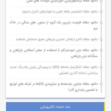
دانلود مقاله ترانسفورمیتی خورشیدی سوخت های نفتی
دانلود مقاله تشخیص نقطه تغییر با نمودارهای کنترل استوار
دانلود مقاله ظرفیت باربری یک گروه از ستون های سنگی در خاک
نرم
دانلود مقاله آنالیز ارتعاش اجباری تیرهای عمیق متخلخل هدفمند
دانلود مقاله بتن خودمتراکم با استفاده از معابر آسفالتی بازیافتی و
سنگدانه بتن بازیافتی
دانلود مقاله آشکارساز مختلط QRS با پیچیدگی پایین بلادرنگ جدید
براساس آستانه گذاری تطبیقی
دانلود مقاله جایابی چندهدفه و سایزبندی DGها در شبکه های توزیع
با تضمین پایداری گذرا
نماد اعتماد الکترونیکی