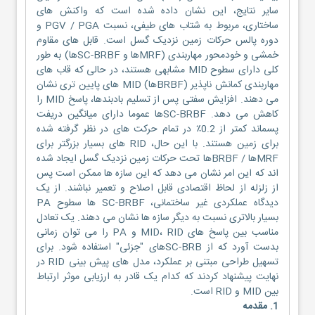
سایر نتایج، این نشان داده شده است که واکنش های
ساختاری، مربوط به شتاب های طیفی، نسبت PGV / PGA و
دوره پالس حرکات زمین نزدیک گسل است. قابل های مقاوم
خمشی و خودمحور مهاربندی (MRFها و SC-BRBFها) به طور
کلی دارای سطوح MID مشابهی هستند، در حالی که قاب های
مهاربندی کمانش ناپذیر (BRBFها) MID های پایین تری نشان
می دهند. افزایش سفتی پس از تسلیم بادبندها، پاسخ MID را
کاهش می دهد. SC-BRBFها عموما دارای میانگین دریفت
پسماند کمتر از 0.2٪ در تمام حرکت های در نظر گرفته شده
برای زمین هستند. با این حال، RID های بسیار بزرگتر برای
MRFها / BRBFها تحت حرکات زمین نزدیک گسل ایجاد شده
اند که این امر نشان می دهد که این سازه ها ممکن است پس
از زلزله از لحاظ اقتصادی قابل اصلاح و تعمیر نباشند. از یک
دیدگاه عملکردی غیر ساختمانی، SC-BRBF ها سطوح PA
بسیار بالاتری نسبت به دیگر سازه ها نشان می دهند. یک تعادل
مناسب بین پاسخ های MID، RID و PA را می توان زمانی
بدست آورد که از SC-BRBهای "جزئی" استفاده شود. برای
تسهیل طراحی مبتنی بر عملکرد، مدل های پیش بینی RID در
نهایت پیشنهاد کردند که کدام یک قادر به ارزیابی موثر ارتباط
بین MID و RID است.
1. مقدمه