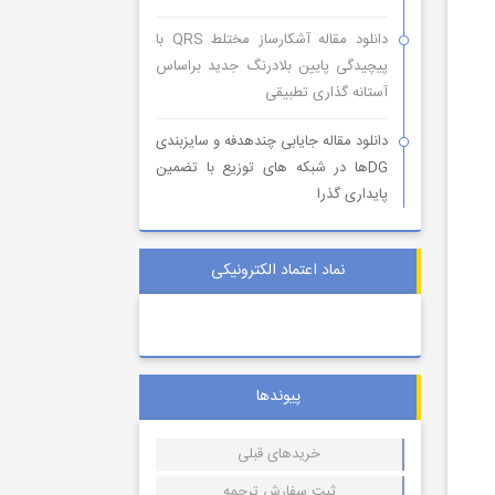
دانلود مقاله آشکارساز مختلط QRS با
پیچیدگی پایین بلادرنگ جدید براساس
آستانه گذاری تطبیقی
دانلود مقاله جایابی چندهدفه و سایزبندی
DGها در شبکه های توزیع با تضمین
پایداری گذرا
نماد اعتماد الکترونیکی
پیوندها
خریدهای قبلی
ثبت سفارش ترجمه