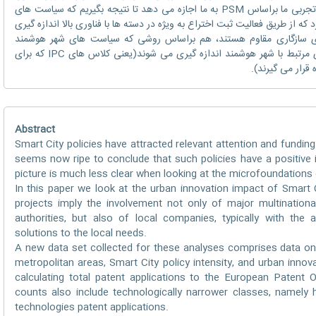
پروش می دهند، افزایش داده ایم. یافته های تجربی ما براساس PSM به ما اجازه می دهد تا نتیجه بگیریم که سیاست های
د که از طریق فعالیت ثبت اختراع به ویژه در دسته ها با فناوری بالا اندازه گیری
ی سازگاری مقاوم هستند، هم براساس روشی که سیاست های شهر هوشمند
شناسایی می شوند و هم روشی که فناوری های مرتبط با شهر هوشمند اندازه گیری می شوند(یعنی کلاس های IPC که برای
رار می گیرند).
Abstract
Smart City policies have attracted relevant attention and funding
seems now ripe to conclude that such policies have a positive
picture is much less clear when looking at the microfoundations o
In this paper we look at the urban innovation impact of Smart Ci
projects imply the involvement not only of major multinational
authorities, but also of local companies, typically with the 
solutions to the local needs.
A new data set collected for these analyses comprises data on
metropolitan areas, Smart City policy intensity, and urban innov
calculating total patent applications to the European Patent
counts also include technologically narrower classes, namely h
technologies patent applications.