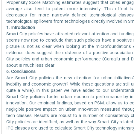
Propensity Score Matching estimates suggest that cities engagi
average also tend to patent more intensively. This effect is 
decreases for more narrowly defined technological classes
technological spillovers from technologies directly involved in Sma
1. Introduction
Smart City policies have attracted relevant attention and funding
seems now ripe to conclude that such policies have a positive
picture is not as clear when looking at the microfoundations of 
evidence does suggest the existence of a positive associatio
City policies and urban economic performance (Caragliu and D
about is much less clear.
6. Conclusions
Are Smart City policies the new direction for urban initiatives
livability and economic growth? While these questions are still 
quite a while), in this paper we have added to our understa
Smart City policies foster urban economic performance by inv
innovation. Our empirical findings, based on PSM, allow us to c
negligible positive impact on urban innovation measured through 
tech classes. Results are robust to a number of consistency c
City policies are identified, as well as the way Smart City-relate
IPC classes are used to calculate Smart City technology intensity