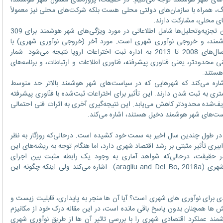
‌های شهر هوشمند توجه می‌کنیم. در حقیقت، پروژه‌های معمول شهر هوشمند،
، همراه با سازمان‌های دولتی محلی هست بلکه شرکت‌های محلی نیز معمولاً
ای محلی، مشارکت دارند.
مجموعه اطلاعات جدید جمع‌آوری‌شده برای این تجزیه‌وتحلیل‌ها شامل اطلاعاتی در مورد ویژگی‌های شهر هوشمند برای 309
مند، و خروجی نوآوری شهری است. مورد آخر (خروجی نوآوری شهری) با
محاسبه کل درخواست‌های ثبت اختراع بین سال‌های 2008 تا 2013 به اداره ثبت اختراعات اروپا نتیجه می‌شود. شمار
محدودتر، یعنی فناوری پیشرفته، فناوری اطلاعات و ارتباطات، و برنامه‌های
هستند.
ردهای Propensity Score Matching اشاره می‌کند که شهرهایی که در سیاست‌های شهر هوشمند بالاتر حد متوسط
تری به ثبت شدن دارند. این تأثیر برای اختراعات ثبت‌شده با فنّاوری پیشرفته
یف‌شده محدودتر کاهش می‌یابد. این نتیجه‌گیری آخری به اثرات فنی احتمالی
است‌های شهر هوشمند دخیل هستند، اشاره می‌کند.
ر طول چندین سال اخیر به سمت خود کشیده است. درحالی‌که روزگار به نظر
یری تأثیر مثبتی بر رشد اقتصاد شهری دارد، اما هنگام توجه به ریشه‌های این
.در حقیقت، درحالی‌که شواهد آماری به وجود یک رابطه مثبت بین اجرای
سیاست‌های شهر هوشمند و عملکرد اقتصادی شهری (aragliu and Del Bo, 2018a) اشاره می‌کند ولی اینکه چگونه این
برای نوآوری های شهری است؟ آیا آن ها منجر به پایداری، قابلیت زیست و
ها همچنان بدون پاسخ باقی مانده است، در این مقاله درک خود از مکانیزم
ند عملکرد اقتصادی شهری را با بررسی تاثیر آن ها از طریق نوآوری شهری