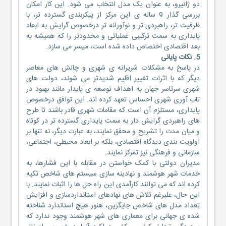
دو ژانیرو، به عنوان یک مدل انتخاب می شود. این کار امکان
بررسی گذار 9 ساله ی این مرکز از پیکربندی گسترده تر، با
ظرفیت تر، راهبردی تر و نوآورانه تر درخصوص گرایش به ابعاد
پایداری به سمت ترکیبی عملیاتی و محدودتر را که همیشه به
بعد اقتصادی اختصاص داده شده است، میسر می سازد.
5. نکات پایانی
در پاسخ به مشکلات شریرانه ی شهری و چالش های معاصر
دیگر که با اثرات تغییر اقلیم شدیدتر می شوند، دولت های
شهری سرتاسر جهان به اهداف توسعه ی پایدار مانند بهبود در
تاب آوری شهری احساس تعهد کرده اند. این توافق درخصوص
پایداری، مستلزم آن است که مقامات شهری قادر باشند تا طرح
های راهبردی گرایش دار به سمت پایداری گسترده تر در کوتاه
و میان مدت را تشریح و محقق نمایند، به عبارت دیگر، نه تنها بر
اولویت بندی دیدگاه اقتصادی، بلکه بر ابعاد محیطی، اجتماعی،
سازمانی و فرهنگی نیز تمرکز نمایند.
مدیران دولتی با کمک خواستن در مقابله با این فشارها، به
خدمات شهر هوشمند و نهادینه سازی سیستم های شاخص تکیه
کرده اند که می توانند کارآمدی این راه حل ها را اثبات نمایند. با
این حال، علیرغم تلاش های نهادهای استانداردسازی و افزایش
تعداد مدل های شاخص جایگزین، هنوز هیچ استاندارد شناخته
شده ی جهانی برای معماری های شهر هوشمند وجود ندارد که