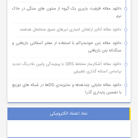
دانلود مقاله ظرفیت باربری یک گروه از ستون های سنگی در خاک
نرم
دانلود مقاله آنالیز ارتعاش اجباری تیرهای عمیق متخلخل هدفمند
دانلود مقاله بتن خودمتراکم با استفاده از معابر آسفالتی بازیافتی و
سنگدانه بتن بازیافتی
دانلود مقاله آشکارساز مختلط QRS با پیچیدگی پایین بلادرنگ جدید
براساس آستانه گذاری تطبیقی
دانلود مقاله جایابی چندهدفه و سایزبندی DGها در شبکه های توزیع
با تضمین پایداری گذرا
نماد اعتماد الکترونیکی