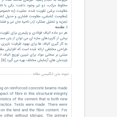
مخلوط مرکب، دو تیر وجود داشت: یکی با خام
مقاومت برشی تقویت شده، صلبیت (به خصوص 
(مقاومت کششی، مقاومت فشاری و مدول کشسانی
تجزیه و تحلیل عملکرد (در ناحیه جان تیر و فشار)
۱. مقدمه
هر دو ماده الیاف فولادی و پلیمری برای تقویت ب
برخی از کاربردهای سازه ای می توان از بتن مسلح
به کار گیری الیاف ها برای بهبود ظرفیت بارب
طراحی مختلفی ارائه شده است که افزایش مقاو
مبتنی بر سختی مواد برای تبیین توزیع الیاف 
چیدمان های آزمایش مختلف بهره می گیرد [۵].
نمونه متن انگلیسی مقاله
ing on reinforced concrete beams made
ct of fibre in this structural integrity
eristics of the cement that is both new
practice. Tests were made. There were
n the kind and the fibre content. For
 other without stirrups. The primary