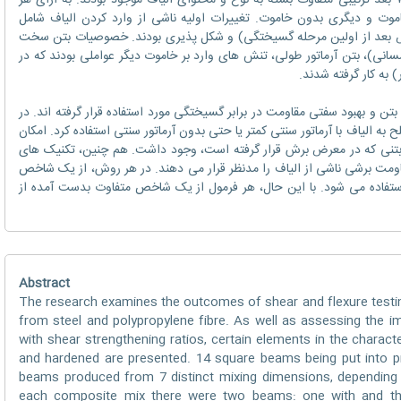
مربوطه به انجام رسید. تیرهای ساخته شده از ۷ بعد ترکیبی متفاوت بسته به نوع و محتوای الیاف موجود بودند. به ازای هر
وت و دیگری بدون خاموت. تغییرات اولیه ناشی از وارد کردن الیاف شامل
بعد از اولین مرحله گسیختگی) و شکل پذیری بودند. خصوصیات بتن سخت
)، بتن آرماتور طولی، تنش های وارد بر خاموت دیگر عواملی بودند که در
 به کار گرفته شدند.
تن و بهبود سفتی مقاومت در برابر گسیختگی مورد استفاده قرار گرفته‌ اند. در
 به الیاف با آرماتور سنتی کمتر یا حتی بدون آرماتور سنتی استفاده کرد. امکان
ری بتنی که در معرض برش قرار گرفته‌ است، وجود داشت. هم چنین، تکنیک های
مت برشی ناشی از الیاف را مدنظر قرار می دهند. در هر روش، از یک شاخص
استفاده می شود. با این حال، هر فرمول از یک شاخص متفاوت بدست آمده از
Abstract
The research examines the outcomes of shear and flexure test
from steel and polypropylene fibre. As well as assessing the impa
with shear strengthening ratios, certain elements in the charact
and hardened are presented. 14 square beams being put into 
beams produced from 7 distinct mixing dimensions, depending o
each composite mix there were two beams: one with and the