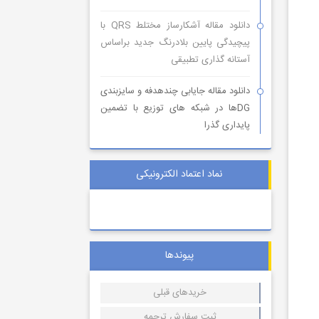
دانلود مقاله آشکارساز مختلط QRS با
پیچیدگی پایین بلادرنگ جدید براساس
آستانه گذاری تطبیقی
دانلود مقاله جایابی چندهدفه و سایزبندی
DGها در شبکه های توزیع با تضمین
پایداری گذرا
نماد اعتماد الکترونیکی
پیوندها
خریدهای قبلی
ثبت سفارش ترجمه