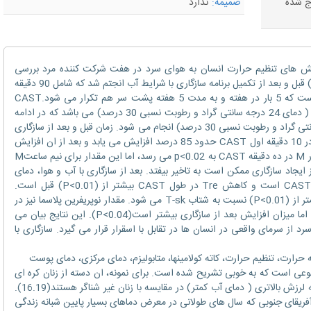
رج شده
ضمیمه:
ندارد
نش های تنظیم حرارت انسان به هوای سرد در هفت شرکت کننده مرد بررسی
شده است. یک تست فشار هوای سرد (CAST) قبل و بعد از تکمیل برنامه سازگاری با شرایط آب انجتم شد که شامل 90 دقیقه
شناور شدن مستمر در آب سرد ( 18 درجه ) است که 5 بار در هفته و به مدت 5 هفته پشت سر هم تکرار می شود.CAST
شامل 30 دقیقه استراحت در یک محیط راحت ( دمای 24 درجه سانتی گراد و رطوبت نسبی 30 درصد) می باشد که در ادامه
آن 90 دقیقه قرار گیری هوای سرد ( 5 درجه سانتی گراد و رطوبت نسبی 30 درصد) انجام می شود. زمان قبل و بعد از سازگاری
با شرایط آب و هوا، متابولیزم) M ( (P<0.01) در 10 دقیقه اول CAST حدود 85 درصد افزایش می یابد و بعد از ان افزایش
جزئی پیدا می کند. بعد از سازگاری دمایی، مقدار M در ده دقیقه CAST به p<0.02 می رسد، اما این مقدار برای نیم ساعتM
ایجاد سازگاری ممکن است به تاخیر بیفتد. بعد از سازگاری با آب و هوا، دمای
روده (Tre)کمتر (P<0.01) از قبل و در طول CAST است و کاهش Tre در طول CAST بیشتر از (P<0.01) قبل است.
میانگین دمای پوست (T-sk) بعد از سازگاری کمتر از (P<0.01) نسبت به شتاب T-sk می شود. مقدار نوپریفرین پلاسما نیز در
طول مدت CAST افزایش می یابد(P<0.02)، اما میزان افزایش بعد از سازگاری بیشتر است(P<0.04). این نتایج بیان می
 از سرمای واقعی در انسان ها در تقابل با اسقرار قرار می گیرد. سازگاری با
جه حرارت، تنظیم حرارت، کاته کولامینها، متابولیزم، دمای مرکزی، دمای پوست
عی است که به خوبی تشریح شده است. برای نمونه، ان دسته از زنان کره ای
که پیوسته در آب سرد شنا می کنند دارای آستانه لرزش بالاتری ( دمای آب کمتر) در مقایسه با زنان غیر شناگر هستند(16.19).
فریقای جنوبی که سال های طولانی در معرض دماهای بسیار پایین شبانه زندگی