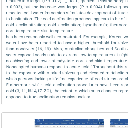
resulted in a larger (P < 0.02) T,,- to-T,, gradient. Plasma nore
< 0.002), but the increase was larger (P < 0.004) following ac
repeated cold water immersion stimulates development of true 
to habituation. The cold acclimation produced appears to be of th
cold acclimatization; cold acclimation; hypothermia; thermore
core temperature: skin temperature
has been reasonably well demonstrated. For example, Korean wo
water have been reported to have a higher threshold for shiver
than nondivers (16, 19). Also, Australian aborigines and Sout
years exposed nearly nude to extreme low temperatures at night 
no shivering and lower steadystate core and skin temperature
Nonadapted humans respond to acute cold ’ Throughout this repo
to the exposure with marked shivering and elevated metabolic h
which persons lacking a lifetime experience of cold stress are a
Furthermore, while cold acclimation procedures have been rep
cold (3, 11, l&14,17, ZO), the extent to which such changes repr
opposed to true acclimation remains unclear.