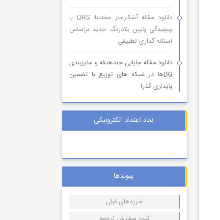
دانلود مقاله آشکارساز مختلط QRS با
پیچیدگی پایین بلادرنگ جدید براساس
آستانه گذاری تطبیقی
دانلود مقاله جایابی چندهدفه و سایزبندی
DGها در شبکه های توزیع با تضمین
پایداری گذرا
نماد اعتماد الکترونیکی
پیوندها
خریدهای قبلی
ثبت سفارش ترجمه