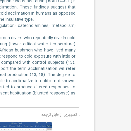
pinephrine increased during both CAST (P
climation. These findings suggest that
cold acclimation in humans as opposed
e insulative type.
gulation; catecholamines; metabolism;
men divers who repeatedly dive in cold
ing (lower critical water temperature)
h African bushmen who have lived many
respond to cold exposure with little or
 compared with control subjects (13).
rt the term acclimatization will refer
eat production (13, 18). The degree to
ble to acclimatize to cold is not known.
orted to produce altered responses to
esent habituation (blunted response) as
تصویری از فایل ترجمه