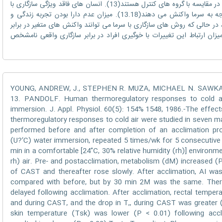
کرده اند آستانه سرما و دمای پوست پایین تری در مقایسه با گروه های کنترل هستند(13). انسان های فاقد ویژگی سازگاری با
تولید گرمای متابولیت و آستانه سرمای قابل توجه به سرما واکنش می دهند(13.18). میزان عدم دارا بودن تجربه زندگی و
ر حالی که روش های سازگاری با سرما می توانند واکنش های متغیر در برابر
د کنند (3و11و12و14و17و20)، اما میزان ارتباط این تغییرات با خوگیری افراد در برابر سازگاری واقعی نامشخص
YOUNG, ANDREW, J., STEPHEN R. MUZA, MICHAEL N. SAWK
13. PANDOLF. Human thermoregulatory responses to cold air
immersion. J. Appl. Physiol. 60(5): 154% 1548, 1986.-The effec
thermoregulatory responses to cold air were studied in seven m
performed before and after completion of an acclimation pro
(U?‘C) water immersion, repeated 5 times/wk for 5 consecutive
min in a comfortable [24”C, 30% relative humidity (rh)] environm
rh) air. Pre- and postacclimation, metabolism (dM) increased (P
of CAST and thereafter rose slowly. After acclimation, AI w
compared with before, but by 30 min 2M was the same. Ther
delayed following acclimation. After acclimation, rectal temper
and during CAST, and the drop in T,, during CAST was greater 
skin temperature (Tsk) was lower (P < 0.01) following accl