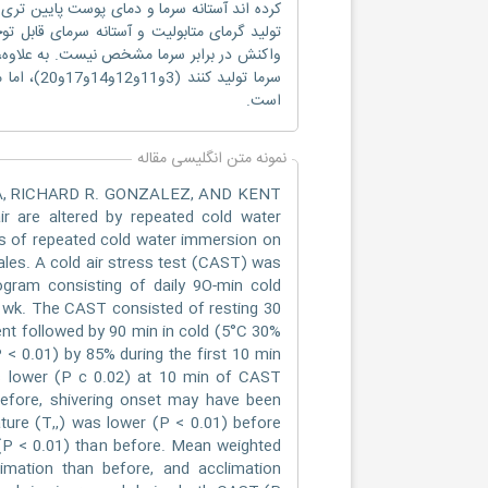
واکنش در برابر سرما مشخص نیست. به علاوه، د
سرما تولی
است.
نمونه متن انگلیسی مقاله
A, RICHARD R. GONZALEZ, AND KENT
 are altered by repeated cold water
ts of repeated cold water immersion on
ales. A cold air stress test (CAST) was
gram consisting of daily 9O-min cold
 wk. The CAST consisted of resting 30
ent followed by 90 min in cold (5°C 30%
 < 0.01) by 85% during the first 10 min
as lower (P c 0.02) at 10 min of CAST
efore, shivering onset may have been
ature (T,,) was lower (P < 0.01) before
(P < 0.01) than before. Mean weighted
imation than before, and acclimation