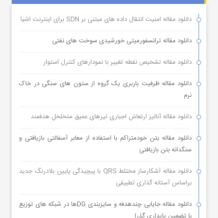
دانلود مقاله امنیت انتقال داده های مبتنی بر SDN برای اینترنت اشیا
دانلود مقاله ترانسفورمیتی خورشیدی سوخت های نفتی
دانلود مقاله تشخیص نقطه تغییر با نمودارهای کنترل استوار
دانلود مقاله ظرفیت باربری یک گروه از ستون های سنگی در خاک
نرم
دانلود مقاله آنالیز ارتعاش اجباری تیرهای عمیق متخلخل هدفمند
دانلود مقاله بتن خودمتراکم با استفاده از معابر آسفالتی بازیافتی و
سنگدانه بتن بازیافتی
دانلود مقاله آشکارساز مختلط QRS با پیچیدگی پایین بلادرنگ جدید
براساس آستانه گذاری تطبیقی
دانلود مقاله جایابی چندهدفه و سایزبندی DGها در شبکه های توزیع
با تضمین پایداری گذرا