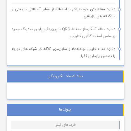
دانلود مقاله بتن خودمتراکم با استفاده از معابر آسفالتی بازیافتی و
سنگدانه بتن بازیافتی
دانلود مقاله آشکارساز مختلط QRS با پیچیدگی پایین بلادرنگ جدید
براساس آستانه گذاری تطبیقی
دانلود مقاله جایابی چندهدفه و سایزبندی DGها در شبکه های توزیع
با تضمین پایداری گذرا
نماد اعتماد الکترونیکی
پیوندها
خریدهای قبلی