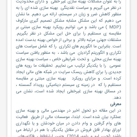
را به عنوان مشکلات بهینه سازی غیر خطی و دارای محدودیت
در نظر می گیریم و سیاست نقدینگی بهینه سازی شده ای را به
منظور کاهش ضرر و زیان در سیستم، ارائه می دهیم. ما نشان
می دهیم که این مشکل مشابه مشکل تصمیم گیری مارکوف
(MDP ) می باشد و می توانیم رویکرد بهینه سازی مبتنی بر
مقایسه ی مستقیم را برای حل این مشکل در نظر بگیریم.
مشتقات جهتی مرتبه بالاتر و برخی از خواص بهینه بدست امده
است. بنابراین ما الگوریم های تکراری را که شامل سیاست های
تکراری و الگوریتم گرادیان می باشد ، به منظور یافتن سیاست
بهینه سازی محلی و تحت شرایطی خاص ، سیاست بهینه سازی
عمومی را با یکدیگر ترکیب می نماییم. تحقیقات ما رویه های
جدیدی را برای کاهش ریسک سرایت در شبکه های مالی ایجاد
کرده است. و مزایای رویکرد بهینه سازی مبتنی بر مقایسه
مستقیم را که در زمینه ی سیستم دینامیکی رویداد گسسته ،
در مسائل بهینه سازی غیرخطی ایجاد شده است، نشان می
دهد.
معرفی
در این مقاله دو تحول اخیر در مهندسی مالی و بهینه سازی
عملکرد بیان شده است. ابتدا، موسسات مالی از طریق فعالیت
های وام گرفتن و وام دادن در میان خودشان و یا نگهداری
اوراق بهادار قابل فروش در مقابل یکدیگر، با هم در ارتباط می
باشند (چن، لیو و یاوو، 2014). چنین ارتباطاطی فاکتورهای