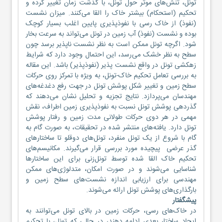
تونل، تنش‌های موثر حول تونل، با گذشت زمان تغییر کرده و
تحکیم (استحکام) بیشتر خاک را القا می‌کنند. میزان نشست
(نفوذ) از خاک رسی با نفوذپذیری پایین اغلب بسیار کوچک
بوده و نشست (نفوذ) آب زمین در تونل می‌تواند به سرعت بخار
شود. اگرچه تونل ممکن است به نظر نشست ناپذیر برسد چون
سطح به نظر خشک می‌رسد، این احتمال وجود دارد که شرایط
زهکشی تونل در واقع نشست پذیر (نفوذپذیر) باشد. این مقاله
به بررسی تعامل تحکیم خاک-تونل، به ویژه با تمرکز روی حرکات
سطح زمین و تغییر شکل پوشش تونل در جهت رفع دغدغه‌های
مهندسان می‌پردازد. نتایج تجزیه و تحلیل نشان می‌دهند که
گذردهی پوشش تونل نسبت به نفوذپذیری زمین اطراف، نقش
مهمی در هر دوی حرکات طولانی مدت زمین و رفتار پوشش
تونل دارد. یافته‌های منتشر شده در تحقیقات، به صورت گام به
گام با شروع از یک تونل منفرد، تونل‌های دوقلو تا ساختارهای
گذر عرضی پیچیده مورد بررسی قرار می‌گیرند. مکانیسم‌های
تحکیم خاک القا شده توسط تونل‌زنی برای این ساختارها
شناسایی می‌شوند و در صورت امکان، متدلوژی‌های ممکن
مهندسی برای ارزیابی اندازه نشست‌های سطح زمین و
بارگذاری‌های پوشش تونل ارائه می‌شوند.
پیشگفتار
در خاک‌های رسی، حرکات زمین در بالای تونل می‌توانند به
ایجاد ساختار بعدی ادامه دهند، در حالی که تونل، با تحکیم