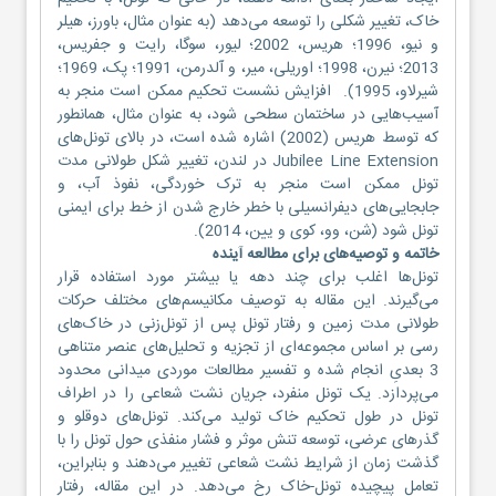
خاک، تغییر شکلی را توسعه می‌دهد (به عنوان مثال، باورز، هیلر
و نیو، 1996؛ هریس، 2002؛ لیور، سوگا، رایت و جفریس،
2013؛ نیرن، 1998؛ اوریلی، میر، و آلدرمن، 1991؛ پک، 1969؛
شیرلاو، 1995). افزایش نشست تحکیم ممکن است منجر به
آسیب‌هایی در ساختمان سطحی شود، به عنوان مثال، همانطور
که توسط هریس (2002) اشاره شده است، در بالای تونل‌های
Jubilee Line Extension در لندن، تغییر شکل طولانی مدت
تونل ممکن است منجر به ترک خوردگی، نفوذ آب، و
جابجایی‌های دیفرانسیلی با خطر خارج شدن از خط برای ایمنی
تونل شود (شن، وو، کوی و یین، 2014).
خاتمه و توصیه‌های برای مطالعه آینده
تونل‌ها اغلب برای چند دهه یا بیشتر مورد استفاده قرار
می‌گیرند. این مقاله به توصیف مکانیسم‌های مختلف حرکات
طولانی مدت زمین و رفتار تونل پس از تونل‌زنی در خاک‌های
رسی بر اساس مجموعه‌ای از تجزیه و تحلیل‌های عنصر متناهی
3 بعدیِ انجام شده و تفسیر مطالعات موردی میدانی محدود
می‌پردازد. یک تونل منفرد، جریان نشت شعاعی را در اطراف
تونل در طول تحکیم خاک تولید می‌کند. تونل‌های دوقلو و
گذرهای عرضی، توسعه تنش موثر و فشار منفذی حول تونل را با
گذشت زمان از شرایط نشت شعاعی تغییر می‌دهند و بنابراین،
تعامل پیچیده تونل-خاک رخ می‌دهد. در این مقاله، رفتار