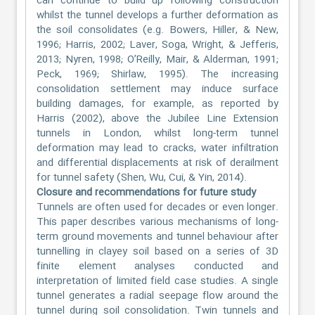
can continue to build up following construction
whilst the tunnel develops a further deformation as
the soil consolidates (e.g. Bowers, Hiller, & New,
1996; Harris, 2002; Laver, Soga, Wright, & Jefferis,
2013; Nyren, 1998; O’Reilly, Mair, & Alderman, 1991;
Peck, 1969; Shirlaw, 1995). The increasing
consolidation settlement may induce surface
building damages, for example, as reported by
Harris (2002), above the Jubilee Line Extension
tunnels in London, whilst long-term tunnel
deformation may lead to cracks, water infiltration
and differential displacements at risk of derailment
for tunnel safety (Shen, Wu, Cui, & Yin, 2014).
Closure and recommendations for future study
Tunnels are often used for decades or even longer.
This paper describes various mechanisms of long-
term ground movements and tunnel behaviour after
tunnelling in clayey soil based on a series of 3D
finite element analyses conducted and
interpretation of limited field case studies. A single
tunnel generates a radial seepage flow around the
tunnel during soil consolidation. Twin tunnels and