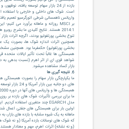
بازده از 24 بازار سهام توسعه یافته، 
است. شوک های داخلی و خارجی با استفاده از با
2014:1 هستند. نتایج کلیدی ما بشرح روب
تنوع بخشی پورتفولیو بودند، اگرچه اثرات بازار آ
همچنین اثرات اندازه شوک ها، بصورت یک عا
بخشی پورتفولیو) حکمفرما بود. همچنین مشخص
همبستگی ها غالباً تحت تأثیر ایالات متحده قر
شواهد قوی ای از اثر اهرم (نسبت بدهی به دا
بازار کساد مشاهده میشود.
6. نتیجه گیری ها
ما یکپارچگی بازار سهام را بصورت همبستگی های
های دو جانبه بین 
همبستگی ها و واریانس های آنها در دوره 2000 تا 2013 را بررسی کرد.
ما برای بررسی تأثیرات شوک های بازده بر ر
مدل EGARCH چند متغیری استفاده کر
اولین بار برای همبستگی های جفتی اعمال شد. 
ماهانه به یک شیوه مشابه با بازده های بازار، 
که شوک های نوسانات بازده آمریکا (و نه شوک ه
(و نه نشانه) اثرات اهرم، مهم و معنادار هستند