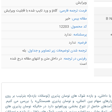
ویرایش
فرمت ترجمه فارسی:
pdf و ورد تایپ شده با قابلیت ویرایش
مقاله بیس:
خیر
کد محصول:
12203
ه
پرسشنامه:
ندارد
فرضیه:
ندارد
ترجمه شدن توضیحات زیر تصاویر و جداول:
بله
رفرنس در ترجمه:
در داخل متن و انتهای مقاله درج شده
است
جی یا داخلی، و بازده شوک های نوسان پذیری (نوسانات بازده)» بترتیب بر روی
ای مشروط پویا (DCC) بین بازارهای سهام بین المللی، و نوسان پذیری همبستگی» را بررسی می کنیم.
رآمدهای حاصل از تنوع بخشی پورتفولیو دارد در حالیکه نوسان پذیری های
تنوع بخشی پورتفولیو ببینیم. در ضمن شوک های داخلی از بازده و نوسانات