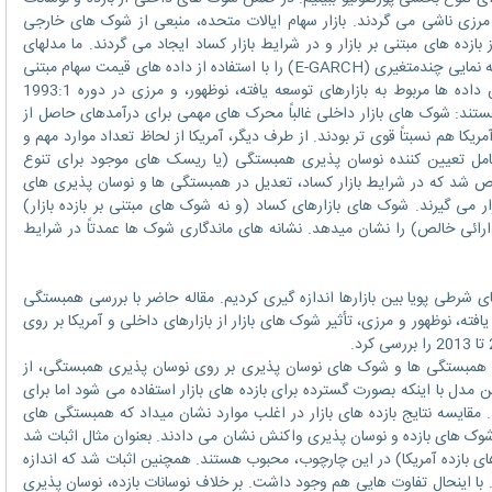
نوظهور، و مرزی ناشی می گردند. بازار سهام ایالات متحده، منبعی از شوک های خارجی
زده های مبتنی بر بازار و در شرایط بازار کساد ایجاد می گردند. ما مدلهای
واریانس ناهمسانی شرطی اتورگرسیو تعمیم یافته نمایی چندمتغیری (E-GARCH) را با استفاده از داده های قیمت سهام مبتنی
بر MSCI روزانه و ماهانه برآورد می کنیم؛ این داده ها مربوط به بازارهای توسعه یافته، نوظهور، و مرزی در دوره 1993:1
رو هستند: شوک های بازار داخلی غالباً محرک های مهمی برای درآمدهای حاصل از
مریکا هم نسبتاً قوی تر بودند. از طرف دیگر، آمریکا از لحاظ تعداد موارد مهم و
مل تعیین کننده نوسان پذیری همبستگی (یا ریسک های موجود برای تنوع
 شد که در شرایط بازار کساد، تعدیل در همبستگی ها و نوسان پذیری های
ار می گیرند. شوک های بازارهای کساد (و نه شوک های مبتنی بر بازده بازار)
رائی خالص) را نشان میدهد. نشانه های ماندگاری شوک ها عمدتاً در شرایط
 شرطی پویا بین بازارها اندازه گیری کردیم. مقاله حاضر با بررسی همبستگی
بازار آمریکا و 24 بازار توسعه یافته، نوظهور و مرزی، تأثیر شوک های بازار از بازارهای داخلی و آمریکا بر روی
وی همبستگی ها و شوک های نوسان پذیری بر روی نوسان پذیری همبستگی، از
دیم. این مدل با اینکه بصورت گسترده برای بازده های بازار استفاده می شود اما برای
مقایسه نتایج بازده های بازار در اغلب موارد نشان میداد که همبستگی های
به شوک های بازده و نوسان پذیری واکنش نشان می دادند. بعنوان مثال اثبات شد
ای بازده آمریکا) در این چارچوب، محبوب هستند. همچنین اثبات شد که اندازه
. با اینحال تفاوت هایی هم وجود داشت. بر خلاف نوسانات بازده، نوسان پذیری