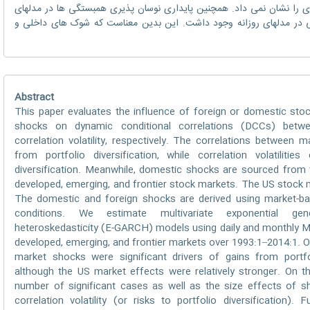
دی را نشان نمی داد. همچنین پایداری نوسان پذیری همبستگی ها در مدلهای
لفی در مدلهای روزانه وجود داشت. این بدین معناست که شوک های داخلی و
Abstract
This paper evaluates the influence of foreign or domestic stock
shocks on dynamic conditional correlations (DCCs) betwe
correlation volatility, respectively. The correlations between 
from portfolio diversification, while correlation volatilit
diversification. Meanwhile, domestic shocks are sourced from t
developed, emerging, and frontier stock markets. The US stock 
The domestic and foreign shocks are derived using market-ba
conditions. We estimate multivariate exponential gener
heteroskedasticity (E-GARCH) models using daily and monthly M
developed, emerging, and frontier markets over 1993:1–2014:1. O
market shocks were significant drivers of gains from portfo
although the US market effects were relatively stronger. On t
number of significant cases as well as the size effects of 
correlation volatility (or risks to portfolio diversification).