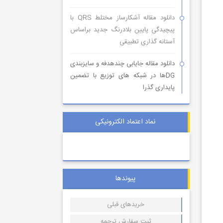
دانلود مقاله آشکارساز مختلط QRS با
پیچیدگی پایین بلادرنگ جدید براساس
آستانه گذاری تطبیقی
دانلود مقاله جایابی چندهدفه و سایزبندی
DGها در شبکه های توزیع با تضمین
پایداری گذرا
نماد اعتماد الکترونیکی
پیوندها
خریدهای قبلی
ثبت سفارش ترجمه