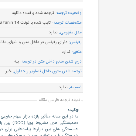
وضعیت ترجمه:
ترجمه شده و آماده دانلود
مشخصات ترجمه:
تایپ شده با فونت B Nazanin 14
مدل مفهومی:
ندارد
رفرنس:
دارای رفرنس در داخل متن و انتهای مقال
متغیر:
ندارد
درج شدن منابع داخل متن در ترجمه:
بله
ترجمه شدن متون داخل تصاویر و جداول:
خیر
ضمیمه:
ندارد
نمونه ترجمه فارسی مقاله
چکیده
ما در این مقاله «تأثیر بازده بازار سهام خار
«همبستگی ه
همبستگی های بین بازارها پیامدهایی برای د
همبستگی را می توانیم بصورت ریسک هایی برای 