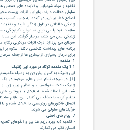
اپی ژنتیکی ساختار فضایی کروماتین را برای تن
تغذیه و مواد شیمیایی و آلاینده های صنعتی 
سلولی دخالت دارند، بنابراین اثرات زیست محی
اصلاح خطر بیماری در آینده، به جنین آسیب بر
ژنتیکی حافظتی در طول زندگی شوند و تغذیه در 
سلامت فرد را می توان به عنوان یکپارچگی بسی
ژنتیکی عمل می کنند، در نظر گرفت. این مقاله 
سرطان می پردازد. درک اثرات مولکولی رفتار، م
برنامه های بهداشت شخصی باشد. علاوه بر این، 
برای درمان بسیاری از بیماری ها از جمله سرطان 
1. مقدمه
1.1 یک مقدمه کوتاه در مورد اپی ژنتیک
[1]. در نتیجه، تمام سلول های موجود در یک 
ژنتیک باعث مدولاسیون و تنظیم بیان ژن از 
شیمیایی اضافه شده 
تنظیم کرده یا حذف می کنند. این علائم ساختا
اتصال فاکتورها
فرآیندهای سلولی می شوند.
7. پیام های اصلی
• تغذیه (به ویژه رژیم غذایی و الگوهای تغذی
انسان تاثیر می گذارند.