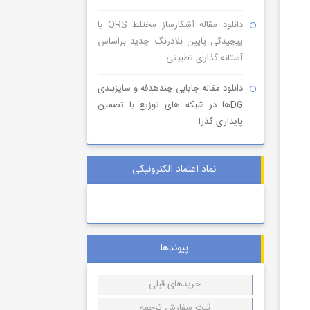
دانلود مقاله آشکارساز مختلط QRS با
پیچیدگی پایین بلادرنگ جدید براساس
آستانه گذاری تطبیقی
دانلود مقاله جایابی چندهدفه و سایزبندی
DGها در شبکه های توزیع با تضمین
پایداری گذرا
نماد اعتماد الکترونیکی
پیوندها
خریدهای قبلی
ثبت سفارش ترجمه