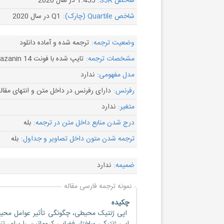
شاخص SJR:
1.455 در سال 2020
شاخص Quartile (چارک):
Q1 در سال 2020
وضعیت ترجمه:
ترجمه شده و آماده دانلود
مشخصات ترجمه:
تایپ شده با فونت B Nazanin 14
مدل مفهومی:
ندارد
رفرنس:
دارای رفرنس در داخل متن و انتهای مقال
متغیر:
ندارد
درج شدن منابع داخل متن در ترجمه:
بله
ترجمه شدن متون داخل تصاویر و جداول:
بله
ضمیمه:
ندارد
نمونه ترجمه فارسی مقاله
چکیده
اپی ژنتیک محیطی، چگونگی تأثیر عوامل محیط