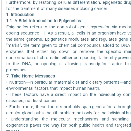
Furthermore, by restoring cellular differentiation, epigenetic dr
for the treatment of many diseases including cancer.
1. Introduction
1.1. A Brief Introduction to Epigenetics
Epigenetics refers to the control of gene expression via mech
coding sequence [1]. As a result, all cells in an organism have 
the same genome. Epigenetics modulates and regulates gene e
“marks”, the term given to chemical compounds added to DNA 
enzymes that either lay down or remove the specific ma
conformation of chromatin: either compacting it, thereby prevent
to the DNA, or opening it, allowing transcription factor bind
processes.
7. Take-Home Messages
• Nutrition—in particular maternal diet and dietary patterns—an
environmental factors that impact human health.
• These factors have a direct impact on the individual by con
diseases, not least cancer.
• Furthermore, these factors probably span generations throug
a major global public health problem not only for the individual b
• Understanding the molecular mechanisms and signaling 
epigenetics paves the way for both public health and targeted 