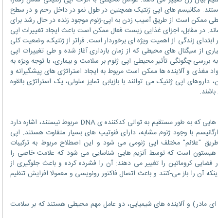
ظیم بیان ژن تغییر می دهد. عوامل محیطی با اثرات اپی ژنتیکی شامل رفتار،
هستند. مکانیسم های اپی ژنتیک همچنین در طول نمو در داخل رحم و در سطح
طی ممکن است از طریق آسیب زدن به اپی-ژنوم موجود زنده در حال رشد برای
ساند. در مقابل، اجزای غذایی زیست فعال ممکن است باعث ایجاد تغییرات اپی
ابتدای زندگی از اهمیت ویژه ای برخوردار است. فراتر از ژنتیک، وضعیت کلی
اری از سیگنال های محیطی که از زمان بارداری آغاز شده و طی تغییرات اپی
به بررسی چگونگی تأثیر محیطی اپی ژنوم بر سلامت و بیماری، با توجه ویژه به
واد مغذی و آلاینده ها ممکن است مربوط به ایجاد استراتژی های پیشگیرانه و
داروهای اپی ژنتیک می توانند با بازیابی تمایز سلولی، یک استراتژی بالقوه
باشند.
اپی ژنتیک به کنترل بیان ژن به وسیله مکانیسم هایی که به طور مستقیم به توالی کدکننده ی DNA مربوط نیستند، اشاره دارد
ارگانیسم با وجود ژنوم مشابه، دارای فنوتیپ های بسیار متفاوت هستند. اپی
طریق "علائم" مختلف اپی ژنومی می شود و این اصطلاح مربوط به ترکیبات
به DNA یا پروتئین های هیستون است که توسط آنزیم هایی شناسایی می شود که علامت خاصی را
ر فضایی کروماتین را تغییر می دهند: آن را فشرده کرده و باعث جلوگیری از
ی رونویسی به DNA شده و یا اینکه آن را باز می-کنند و باعث اتصال فاکتور رونویسی و معمولا افزایش تنظیم
ه ای مادر) و آلاینده های شیمیایی، دو عامل مهم محيطی هستند که بر سلامت