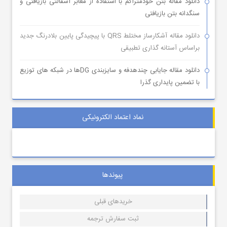
دانلود مقاله بتن خودمتراکم با استفاده از معابر آسفالتی بازیافتی و
سنگدانه بتن بازیافتی
دانلود مقاله آشکارساز مختلط QRS با پیچیدگی پایین بلادرنگ جدید
براساس آستانه گذاری تطبیقی
دانلود مقاله جایابی چندهدفه و سایزبندی DGها در شبکه های توزیع
با تضمین پایداری گذرا
نماد اعتماد الکترونیکی
پیوندها
خریدهای قبلی
ثبت سفارش ترجمه