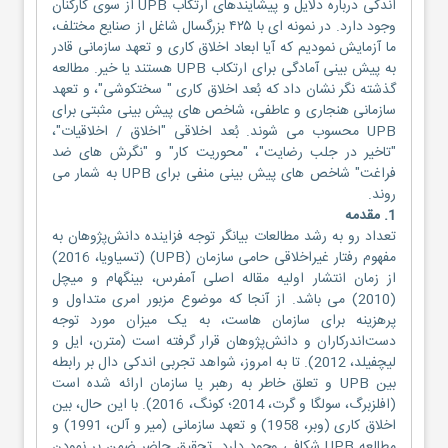
اندکی درباره دلایل و پیشایندهای ارتکاب UPB از سوی کارکنان
وجود دارد. در نمونه ای با ۴۲۵ بزرگسال شاغل از صنایع مختلف،
ما آزمایش نمودیم که آیا ابعاد اخلاق کاری و تعهد سازمانی قادر
به پیش بینی آمادگی برای ارتکاب UPB هستند یا خیر. مطالعه
گذشته نگر نشان داد که بُعد اخلاق کاری " سختکوشی"، و تعهد
سازمانی هنجاری و عاطفی، شاخص های پیش بینی مثبتی برای
UPB محسوب می شوند. بُعد اخلاقی "اخلاق / اخلاقیات"،
"تاخیر در جلب رضایت"، "محوریت کار" و "نگرش های ضد
فراغت" شاخص های پیش بینی منفی برای UPB به شمار می
روند.
1. مقدمه
تعداد رو به رشد مطالعات بیانگر توجه فزاینده دانش‌پژوهان به
مفهوم رفتار غیراخلاقی حامی سازمان (UPB) (تسیاویا، 2016)
از زمان انتشار اولیه مقاله اصلی آمفرس، بینگهام و میچل
(2010) می باشد. از آنجا که موضوع مزبور امری متداول و
پرهزینه برای سازمان هاست، به یک میزان مورد توجه
دست‌اندرکاران و دانش‌پژوهان قرار گرفته است (مترن، ایل و
لیچفیلد، 2012). تا به امروز، شواهد تجربی اندکی دال بر رابطه
بین UPB و تعلق خاطر به رهبر یا سازمان ارائه شده است
(افلزبرگ، سولگا و گرت، 2014؛ کونگ، 2016). با این حال، بین
اخلاق کاری (وبر، 1958) و تعهد سازمانی (میر و آلن، 1991) و
مطالعه UPB شکافی وجود دارد. تحقیق حاضر ضمن پر نمودن