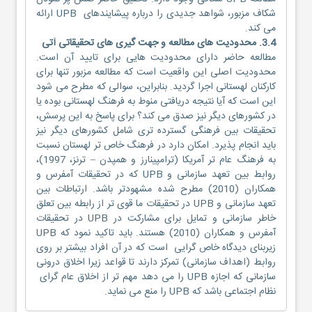
شکاف مزبور، شواهد جدیدی را درباره پیشایندهای UPB ارائه
می کند.
3.4. محدودیت های مطالعه و جهت گیری های تحقیقاتی آتی
مطالعه حاضر دارای محدودیت هایی برای تایید آن است.
محدودیت اصلی این واقعیت است که مطالعه مزبور تنها برای
کارکنان لهستانی اجرا گردید. بنابراین، سوالی که مطرح می شود
این است که آیا نتیجه دریافتی منوط به فرهنگ لهستانی بوده یا
در کشورهای دیگر نیز صدق می کند؟ برای پاسخ به این پرسش،
تحقیقات بین فرهنگی گسترده تری شامل کشورهای دیگر نیز
باید انجام پذیرد. امکان دارد در فرهنگ خاص تر لهستان نسبت
به فرهنگ عام تر آمریکا (ترامپینارز و همپدن – ترنز، 1997)،
روابط بین تعهد سازمانی و UPB که در تحقیقات آمفرس و
همکاران (2010) مطرح شده مشهودتر باشد. ارتباطات بین
تعهد سازمانی و UPB در تحقیقات ما قوی تر از رابطه بین تعلق
خاطر سازمانی و تمایل برای مشارکت در UPB در تحقیقات
آمفرس و همکاران (2010) هستند. باید تاکید نمود که UPB
زیربنای دیدگاه خاص گرایی است که در آن افراد بیشتر بر روی
روابط (اهداف سازمانی) تمرکز دارند تا قواعد زیرا اخلاق درونی
سازمانی که اجازه UPB را می دهد مهم تر از اخلاق عام گرای
نظام اجتماعی باشد که UPB را منع می نماید.