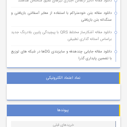
دانلود مقاله آنالیز ارتعاش اجباری تیرهای عمیق متخلخل هدفمند
دانلود مقاله بتن خودمتراکم با استفاده از معابر آسفالتی بازیافتی و
سنگدانه بتن بازیافتی
دانلود مقاله آشکارساز مختلط QRS با پیچیدگی پایین بلادرنگ جدید
براساس آستانه گذاری تطبیقی
دانلود مقاله جایابی چندهدفه و سایزبندی DGها در شبکه های توزیع
با تضمین پایداری گذرا
نماد اعتماد الکترونیکی
پیوندها
خریدهای قبلی