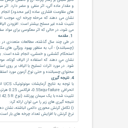
تاثیر مثبتی بر رفتار چرخه ای و کاهش کرنش م
و مقدار ماده آلی، اثر منفی و مضر دارد. اثر 
های مقاومت فشاری ساده (غیر محدود) انجام 
نشان می دهند که مرحله چرخه ای، موجب اف
تثبیت شده غیر مسلح بیشتر است. افزودن الیاف
می شود، در حالی که اثر معکوسی برای مواد سفت
1. مقدمه
(چسباننده) - آب به منظور بهبود ویژگی های م
استحکام کششی و خمشی، انجام شده است. به طور
نشان مي دهند كه استفاده از الیاف كوتاه، 
شود. در مورد اثرات تسلیح با الیاف بر روی استح
محتوای چسباننده و حتی نوع آزمون مورد استفاده 
4. نتیجه گیری
با 
نتیجه گیری های زیر را می توان ارائه کرد:
i) تکامل کرنش محوری دائمی انباشته، نشان د
نرخ کرنش با افزایش تعداد چرخه های بار است.