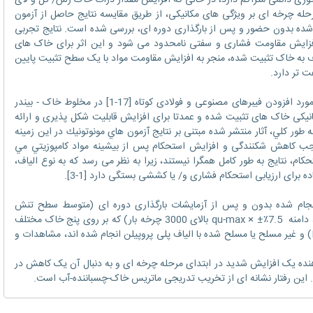
حوری دائمی متراکم دارد، در حالی که افزایش مقدار ذرات خاک رس/ گل و لای
مرحله چرخه ای بر ویژگی های مکانیکی، از طریق مقایسه نتایج حاصل از آزمون
شده بدون حضور و پس از بارگذاری دوره ای، بررسی شده است. نتایج تجربی
زایش مقاومت فشاری و سفتی نامحدود می شود و این اثر برای خاک های
 به خاک تثبیت شده، منجر به افزایش مقاومت مواد با یک سطح تثبیت پایین
 تر دارد.
در طی چند سال گذشته، مطالعات متعددی در مورد افزودن فیبرهای مصنوعی و فولادی کوتاه [17-1] در مخلوط خاک - بیندر
کانیکی خاک های تثبیت شده و عمدتا برای افزایش قابلیت شکل پذیری و ارائه
 كلي، آثار منتشر شده مبتنی بر نتايج آزمون هاي مونوتونيك در اين زمينه
موجب كاهش شکنندگی و افزايش استحکام پس از بیشینه مواد كامپوزيتي مي
کام، نتایج به طور کامل همگرا نیستند، زیرا به نظر می رسد که به نوع الیاف،
برای ارزیابی استحکام فشاری و/ یا کششی بستگی دارد [1-3].
توجه به نتایج آزمایشات مونوتونیک UCS انجام شده بدون و پس از آزمایشات بارگذاری دوره ای (متوسط سطح تنش
انحرافی 0.55xqu-failure، فرکانس 0.25 هرتز، دامنه 7.5٪± × qu-max بالای 3000 چرخه بار) که بر روی پنج خاک مختلف
تثبیت شده با یک سیمان پورتلند (نوع I 42.5 R) و غیر مسلح یا مسلح شده با الیاف پلی پروپیلن انجام شده اند، مشاهدات و
هنده یک افزایش شدید در ابتدای مرحله چرخه ای و به دنبال آن یک کاهش در
 این رفتار نشانه ای از تخریب تدریجی ماتریس خاک-چسباننده-آب است.