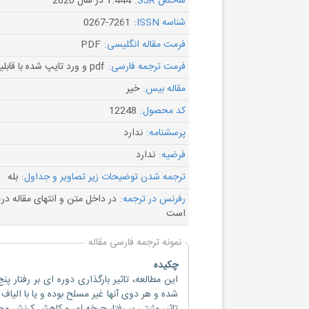
شاخص SJR:
1.444 در سال 2020
شناسه ISSN:
0267-7261
فرمت مقاله انگلیسی:
PDF
فرمت ترجمه فارسی:
pdf و ورد تایپ شده با قابلیت ویرایش
مقاله بیس:
خیر
کد محصول:
12248
پرسشنامه:
ندارد
فرضیه:
ندارد
ترجمه شدن توضیحات زیر تصاویر و جداول:
بله
رفرنس در ترجمه:
در داخل متن و انتهای مقاله د
است
نمونه ترجمه فارسی مقاله
چکیده
این مطالعه، تاثیر بارگذاری دوره ای بر رفتار پ
شده و هر دوی آنها غیر مسلح بوده و یا با الیاف