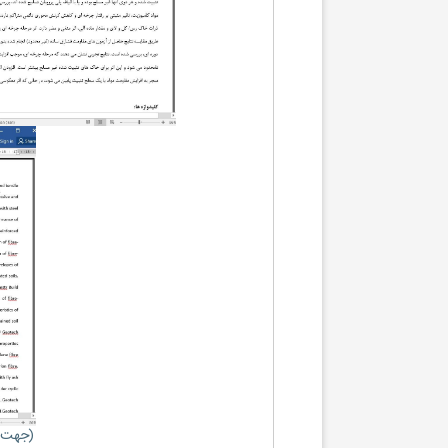
(جهت ب