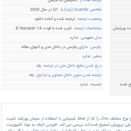
ترجمه شده از:
انگلیسی به فارسی
شاخص Quartile (چارک):
Q1 در سال 2020
وضعیت ترجمه:
ترجمه شده و آماده دانلود
مشخصات ترجمه:
تایپ شده با فونت B Nazanin 14
مدل مفهومی:
ندارد
رفرنس:
دارای رفرنس در داخل متن و انتهای مقاله
متغیر:
ندارد
درج شدن منابع داخل متن در ترجمه:
بله
ترجمه شدن متون داخل تصاویر و جداول:
بله
رج شده
ضمیمه:
ندارد
نج نوع مختلف خاک را که از لحاظ شیمیایی با استفاده از سیمان پورتلند تثبیت
 پلی پروپیلن تسلیح شده اند، بررسی می کند. افزودن الیاف به مواد کامپوزیت،