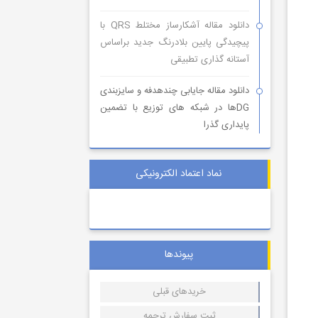
دانلود مقاله آشکارساز مختلط QRS با
پیچیدگی پایین بلادرنگ جدید براساس
آستانه گذاری تطبیقی
دانلود مقاله جایابی چندهدفه و سایزبندی
DGها در شبکه های توزیع با تضمین
پایداری گذرا
نماد اعتماد الکترونیکی
پیوندها
خریدهای قبلی
ثبت سفارش ترجمه