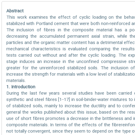
Abstract
This work examines the effect of cyclic loading on the behavi
stabilized with Portland cement that were both non-reinforced an
The inclusion of fibres in the composite material has a pos
decreasing the accumulated permanent axial strain, while th
particles and the organic matter content has a detrimental effec
mechanical characteristics is evaluated comparing the resul
tests carried out without and after the cyclic loading. The ex
stage induces an increase in the unconfined compressive stre
greater for the unreinforced stabilized soils. The inclusion of
increase the strength for materials with a low level of stabilizati
materials.
1. Introduction
During the last few years several studies have been carried 
synthetic and steel fibres [1–17] in soil-binder-water mixtures t
of stabilized soils, mainly to increase the ductility and to confe
general the works published about this issue, based on the res
use of short fibres promotes a decrease in the brittleness and 
composite materials. In terms of the effects of the fibrereinfor
not totally convergent, since they seem to depend on the type of