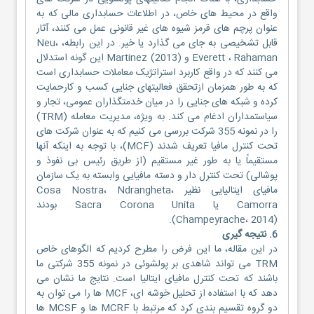
واقع در محیط های خاص، در اطلاعات حسابداری مالی که به
عنوان پرچم های قرمز شیوه های غیر قانونی عمل می کنند، آثار
قابل تشخیصی به جای می گذارد یا خیر. در این رابطه، Neu،
Everett ، Rahaman و Martinez (2013) این گونه استدلال
می کنند که در واقع کاربرد استراتژیک معاملات حسابداری است
که به طور همزمان ازتحقق فعالیتهای جنایی کسب و کارحمایت
کرده و شبکه های جنایی را در میان خدمتگذاران عمومی، تجار و
سیاستمداران ادغام می کند. به ویژه، مدیریت معامله (TRM)
را در نمونه 355 شرکت بررسی می کنیم که به عنوان شرکت های
تحت کنترل مافیا تعریف شدند (MCF)، با توجه به اینکه آنها
مستقیماً یا به طور غیر مستقیم (از طریق رئیس بی نفوذ و
پوشالی) تحت کنترل دار و دسته مافیایی وابسته به یک سازمان
مافیای ایتالیایی نظیر Cosa Nostra، Ndrangheta،
Camorra یا Sacra Corona Unita بودند
(Champeyrache، 2014).
6. نتیجه گیری
در این مقاله، ما این فرض را مطرح کردیم که الگوهای خاص
TRM می تواند شاهدی بر پولشوئی در نمونه 355 شرکتی ما
باشند که تحت کنترل مافیای ایتالیا است. نتایج ما نشان می
دهد که با استفاده از تحلیل خوشه ای، MCF ها را می توان به
دو گروه تقسیم بندی کرد که مرتبط با MCRF ها و MCSF ها