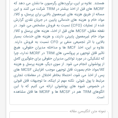
هستند. علاوه بر این، برآوردهای رگرسیون ما نشان می دهد که
MCRF های قبل از اخذ بیشتر در TRM شرکت می کنند و این
مساله از طریق هزینه های غیرمعمول بالایی برای پرسنل، و کالا/
مواد خام و هزینه های خدماتی پایین در جریان نقدی گزارش
شده از عملیات (CFO) نسبت به فروش مشخص می شود. در
نقطه مقابل، MCSF های قبل از اخذ، هزینه های پرسنل و کالا/
مواد خام غیرمعمول پایینی دارند، و هزینه های خدمات بسیار
بالایی با اثر تجمیعی منفی بر CFO نسبت به فروش دارند.
علاوه بر این، اخذ MCF ها و مداخله مدیران حقوقی، هیچ
تاثیر قابل توجهی بر پروکسی های TRM در MCRF ندارد، چرا
که تشکیکی در مورد توانایی مدیران حقوقی برای جلوگیری کامل
از پولشوئی انجام می شود. از سوی دیگر، هزینه پرسنل و هزینه
کالا/مواد خام بصورت قابل توجهی موجب افزایش MCSF های
پس از اخذ می شود، احتمالا بخاطر اختلال در معاملات تجاری
مرتبط با پول شوئی. نکته مهم تر اینکه، ما توجیهات قابل قبولی
در خصوص شیوه های پولشوئی ارائه می کنیم که با این
الگوهای TRM هم در MCSF ها و MCRF ها قابل مشاهده
است.
نمونه متن انگلیسی مقاله