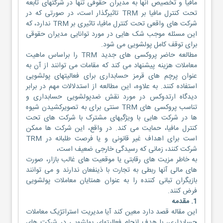
مافیا و تخصیص آنها به مدیران حقوقی تنها در شرکتهای تابعه
تحت کنترل مافیا بر TRM تاثیرگذار است، در صورتی که در
شرکت های واقعی تحت کنترل مافیا، تاثیری بر TRM ندارد، که
این مسئله موجب شک هایی در مورد توانایی مدیران حقوقی
برای توقف کامل پولشویی می شود.
مطالعه حاضر پروکسی های جدید TRM را براساس ماهیت
معاملات هزینه پیشنهاد می کند که مقامات می توانند از آن به
عنوان پرچم های قرمز حسابداری برای فعالیتهای پولشویی
استفاده کنند. به علاوه، این مطالعه از استدلالات مهم در برابر
دیدگاه ارتدوکس در مورد نقش ضدپولشویی حسابداری و
تناسب پروکسی های TRM سنتی برای به تصویرکشیدن شیوه
ها در شرکت هایی با ویژگیهای مشترک با شرکت های تحت
کنترل مافیا، حمایت می کند. در واقع، این شرکت ها ممکن
است برای اهداف غیر قانونی و یا فرصت طلبانه در TRM
شرکت کنند، زمانی که رسیدگی خارجی ضعیف است،
به خاطر مزیت های رقابتی یا موقعیت های غالب بازار، صورت
های مالی آنها ربطی به تجارت با ذینفعان ندارند و می توانند
بازیگران تبانی کننده را به عنوان همتایان معاملات پولشویی
فرض کنند.
1. مقدمه
این مقاله قصد دارد معین کند آیا مدیریت استراتژیک معاملات
حسابداری، با هدف انجام فعالیتهای پولشویی در شرکت های