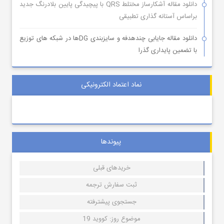
دانلود مقاله آشکارساز مختلط QRS با پیچیدگی پایین بلادرنگ جدید
براساس آستانه گذاری تطبیقی
دانلود مقاله جایابی چندهدفه و سایزبندی DGها در شبکه های توزیع
با تضمین پایداری گذرا
نماد اعتماد الکترونیکی
پیوندها
خریدهای قبلی
ثبت سفارش ترجمه
جستجوی پیشترفته
موضوع روز: کووید 19