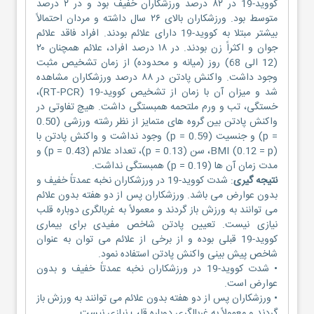
کووید-19 در ۸۲ درصد ورزشکاران خفیف بود و در ۲ درصد
متوسط بود. ورزشکاران بالای ۲۶ سال داشته و مردان احتمالاً
بیشتر مبتلا به کووید-19 دارای علائم بودند. افراد فاقد علائم
جوان و اکثراً زن بودند. در ۱۸ درصد افراد، علائم همچنان ۲۰
(12 الی 68) روز (میانه و محدوده) از زمان تشخیص مثبت
وجود داشت. واکنش پادتن در ۸۸ درصد ورزشکاران مشاهده
شد و میزان آن با زمان از تشخیص کووید-19 (RT-PCR)،
خستگی، تب و ورم ملتحمه همبستگی داشت. هیچ تفاوتی در
واکنش پادتن بین گروه های متمایز از نظر رشته ورزشی (0.50
= p) و جنسیت (0.59 = p) وجود نداشت و واکنش پادتن با
BMI (0.12 = p)، سن (0.13 = p)، تعداد علائم (0.43 = p) و
مدت زمان آن ها (0.19 = p) همبستگی نداشت.
نتیجه گیری
: شدت کووید-19 در ورزشکاران نخبه عمدتاً خفیف و
بدون عوارض می باشد. ورزشکاران پس از دو هفته بدون علائم
می توانند به ورزش باز گردند و معمولاً به غربالگری دوباره قلب
نیازی نیست. تعیین پادتن شاخص مفیدی برای بیماری
کووید-19 قبلی بوده و از برخی از علائم می توان به عنوان
شاخص پیش بینی واکنش پادتن استفاده نمود.
• شدت کووید-19 در ورزشکاران نخبه عمدتاً خفیف و بدون
عوارض است.
• ورزشکاران پس از دو هفته بدون علائم می توانند به ورزش باز
گردند و معمولاً به غربالگری دوباره قلب نیازی نیست.