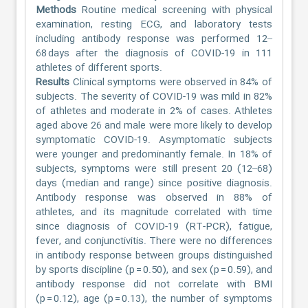
Methods
Routine medical screening with physical
examination, resting ECG, and laboratory tests
including antibody response was performed 12–
68 days after the diagnosis of COVID-19 in 111
athletes of different sports.
Results
Clinical symptoms were observed in 84% of
subjects. The severity of COVID-19 was mild in 82%
of athletes and moderate in 2% of cases. Athletes
aged above 26 and male were more likely to develop
symptomatic COVID-19. Asymptomatic subjects
were younger and predominantly female. In 18% of
subjects, symptoms were still present 20 (12–68)
days (median and range) since positive diagnosis.
Antibody response was observed in 88% of
athletes, and its magnitude correlated with time
since diagnosis of COVID-19 (RT-PCR), fatigue,
fever, and conjunctivitis. There were no differences
in antibody response between groups distinguished
by sports discipline (p = 0.50), and sex (p = 0.59), and
antibody response did not correlate with BMI
(p = 0.12), age (p = 0.13), the number of symptoms