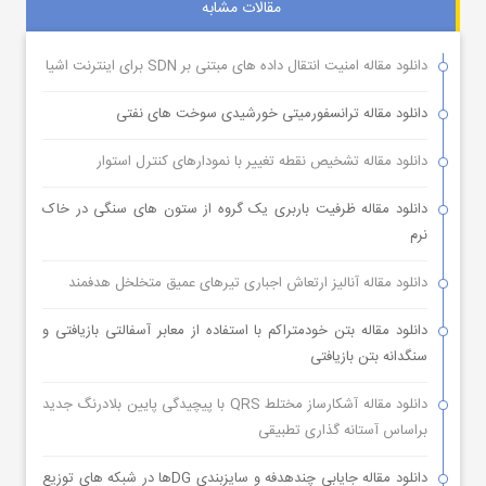
مقالات مشابه
دانلود مقاله امنیت انتقال داده های مبتنی بر SDN برای اینترنت اشیا
دانلود مقاله ترانسفورمیتی خورشیدی سوخت های نفتی
دانلود مقاله تشخیص نقطه تغییر با نمودارهای کنترل استوار
دانلود مقاله ظرفیت باربری یک گروه از ستون های سنگی در خاک
نرم
دانلود مقاله آنالیز ارتعاش اجباری تیرهای عمیق متخلخل هدفمند
دانلود مقاله بتن خودمتراکم با استفاده از معابر آسفالتی بازیافتی و
سنگدانه بتن بازیافتی
دانلود مقاله آشکارساز مختلط QRS با پیچیدگی پایین بلادرنگ جدید
براساس آستانه گذاری تطبیقی
دانلود مقاله جایابی چندهدفه و سایزبندی DGها در شبکه های توزیع