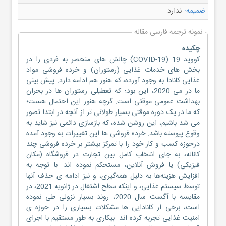
ضمیمه:
ندارد
نمونه ترجمه فارسی مقاله
چکیده
کووید 19 (COVID-19) چالش های منحصر به فردی را در
بخش های خدمات غذایی (رستوران) و خرده فروشی مواد
غذایی کانادا به وجود آورده، که هنوز هم ادامه دارد. پیش بینی
ما در می 2020، این بود؛ که تعطیلی رستوران ها در بحران
بهداشت عمومی موقتی است. گرچه هنوز این احتمال هست؛
که ما در یک دوره موقتی بسیار طولانی تر از آنچه در ابتدا تصور
می شد باشیم، این روشن شده، که بازسازی دائمی نیز شاید به
وقوع پیوسته باشد. خرده فروشی ها این تغییرات به وجود آمده
درحوزه کسب و کار خود را با تمرکز بیشتر بر خرده فروشی چند
کاناله، به جای انتخاب کامل بین تجارت در فروشگاه (مکان
فیزیکی) یا فروش آنلاین، مستحکم نموده اند. با توجه به
افزایش هزینه‌ها به دلیل همه‌گیری، و نیز ادامه ی حذف آنها
توسط سیستم غذایی، و اینکه سطح اشتغال در ژانویه 2021، در
مقایسه با آگست سال 2020، روند بسیار نزولی طی نموده
است، برخی از کانادایی ‌ها مشکلات بسیاری را در حوزه ی
امنیت غذایی تجربه کرده اند. بیکاری به طور مستقیم با اجرای