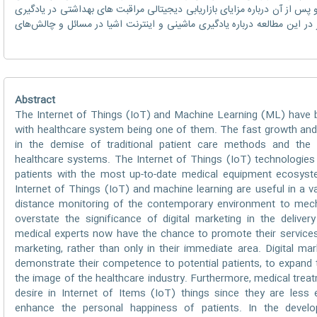
 از آن درباره مزایای بازاریابی دیجیتالی مراقبت های بهداشتی در یادگیری
در این مطالعه درباره یادگیری ماشینی و اینترنت اشیا در مسائل و چالش‌های
Abstract
The Internet of Things (IoT) and Machine Learning (ML) have bro
with healthcare system being one of them. The fast growth an
in the demise of traditional patient care methods and the
healthcare systems. The Internet of Things (IoT) technologies
patients with the most up-to-date medical equipment ecosyst
Internet of Things (IoT) and machine learning are useful in a va
distance monitoring of the contemporary environment to mecha
overstate the significance of digital marketing in the delive
medical experts now have the chance to promote their services t
marketing, rather than only in their immediate area. Digital ma
demonstrate their competence to potential patients, to expand 
the image of the healthcare industry. Furthermore, medical tre
desire in Internet of Items (IoT) things since they are less
enhance the personal happiness of patients. In the devel