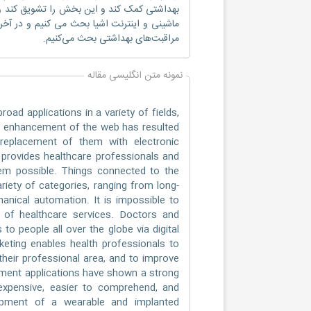
بهداشتی کمک کند و این بخش را تشویق کند و پس
ماشینی و اینترنت اشیا بحث می کنیم و در آخر 
مراقبت‌های بهداشتی بحث می‌کنیم.
نمونه متن انگلیسی مقاله
ad applications in a variety of fields,
d enhancement of the web has resulted
 replacement of them with electronic
 provides healthcare professionals and
em possible. Things connected to the
riety of categories, ranging from long-
nical automation. It is impossible to
ry of healthcare services. Doctors and
o people all over the globe via digital
rketing enables health professionals to
their professional area, and to improve
atment applications have shown a strong
 expensive, easier to comprehend, and
opment of a wearable and implanted