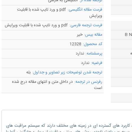
ترجمه شده از:
انگلیسی به فارسی
فرمت مقاله انگلیسی:
pdf و ورد تایپ شده با قابلیت
ویرایش
فرمت ترجمه فارسی:
pdf و ورد تایپ شده با قابلیت ویرایش
مقاله بیس:
خیر
کد محصول:
12328
ه
پرسشنامه:
ندارد
فرضیه:
ندارد
ترجمه شدن توضیحات زیر تصاویر و جداول:
بله
رفرنس در ترجمه:
در داخل متن و انتهای مقاله درج شده
است
ترنت اشیا (IOT) و یادگیری ماشینی (ML)، کاربرد های گسترده ای در زمینه های مختلف دارند که سیستم مراقبت های