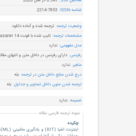
شاخص SJR:
0.341 در سال 2020
شناسه ISSN:
2214-7853
وضعیت ترجمه:
ترجمه شده و آماده دانلود
مشخصات ترجمه:
تایپ شده با فونت B Nazanin 14
مدل مفهومی:
ندارد
رفرنس:
دارای رفرنس در داخل متن و انتهای مقال
متغیر:
ندارد
درج شدن منابع داخل متن در ترجمه:
بله
ترجمه شدن متون داخل تصاویر و جداول:
بله
ضمیمه:
ندارد
نمونه ترجمه فارسی مقاله
چکیده
این