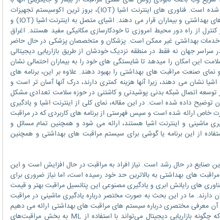
سریع وب باعث نابودی روش های سنتی مراقبت از بیمار و جایگزینی آنها با
سیستم های الکترونیکی مراقبت‌های بهداشتی شده است. فناوری های اینترنت اشیا (IOT)، بروز ترین اکوسیستم تجهیزات
پزشکی ممکن را در اختیار متخصصان مراقبت های بهداشتی و بیماران قرار می دهند. اشیای متصل به اینترنت اشیا (IOT) و
نترل از راه دور محیط امروزی تا خودکارسازی مکانیکی مفید هستند. اغراق
رائه خدمات بهداشتی غیر ممکن است. پزشکان و متخصصان پزشکی در حال حاضر
ر سراسر جهان نه فقط در منطقه نزدیک خودشان از طریق بازاریابی دیجیتالی
لامت این امکان را میدهد تا شایستگی های خود را به بیماران احتمالی نشان
مای صنعت مراقبت های بهداشتی را بهبود دهند. علاوه بر این، برنامه های
 اشیا نشان می دهند، زیرا آنها هزینه کمتری دارند، درک آنها آسان تر است و
ر توسعه اتصال شبکه بدنی پوشیدنی و کاشتنی در حوزه سلامت تعدادی مشکل
ن توضیح داده شده است. در این مقاله، نمای کلی از اینترنت اشیا و یادگیری
ورت خاص ارائه شده است و سپس فهرستی از برنامه های کاربردی که در مراقبت
ری ماشینی و اینترنت اشیا هستند، ارائه می شود و همچنین تمام مسائل و
اده از این برنامه یا گوشی برای سیستم مراقبت های بهداشتی و همچنین
رین صنایع در حال رشد است. نیاز افراد به مراقبت در حال افزایش است و این
راقبت های بهداشتی به بالاترین حد خود رسیده است، اما نیاز ضروری برای
وری های رایانش ابری و یادگیری مصنوعی این پتانسیل مراقبت بهتر و قیمت
ندگان دارند. ما در این بحث به صورت مختصر درباره یادگیری ماشینی در مراقبت
 آن معرفی مختصری درباره سیستم های مراقبت های بهداشتی ارائه می دهیم
و سپس در مورد این موضوع بحث می‌کنیم که چگونه بازاریابی دیجیتال می‌تواند با استفاده از ML به بخش مراقبت‌های