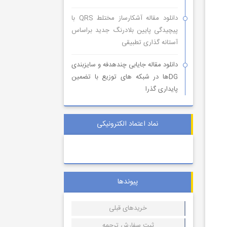
دانلود مقاله آشکارساز مختلط QRS با
پیچیدگی پایین بلادرنگ جدید براساس
آستانه گذاری تطبیقی
دانلود مقاله جایابی چندهدفه و سایزبندی
DGها در شبکه های توزیع با تضمین
پایداری گذرا
نماد اعتماد الکترونیکی
پیوندها
خریدهای قبلی
ثبت سفارش ترجمه