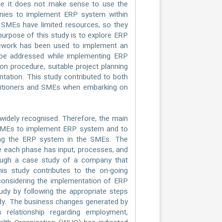
ce it does not make sense to use the
nies to implement ERP system within
 SMEs have limited resources, so they
purpose of this study is to explore ERP
ework has been used to implement an
 be addressed while implementing ERP
n procedure, suitable project planning
tation. This study contributed to both
ctitioners and SMEs when embarking on
idely recognised. Therefore, the main
t SMEs to implement ERP system and to
ting the ERP system in the SMEs. The
e each phase has input, processes, and
rough a case study of a company that
s study contributes to the on-going
onsidering the implementation of ERP
udy by following the appropriate steps
dy. The business changes generated by
s relationship regarding employment,