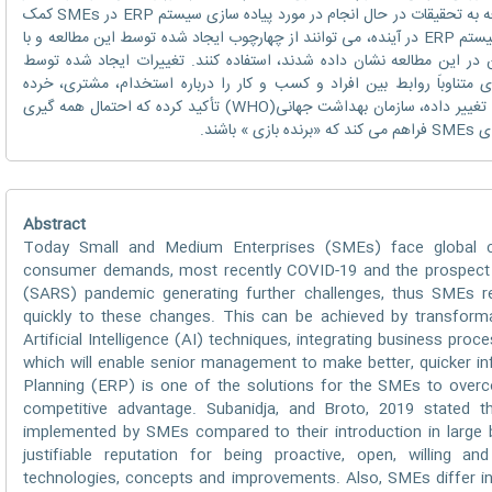
گرفته است، توضیح داده شده است. این مطالعه به تحقیقات در حال انجام در مورد پیاده سازی سیستم ERP در SMEs کمک
می کند. SMEs با در نظر داشتن پیاده سازی سیستم ERP در آینده، می توانند از چهارچوب ایجاد شده توسط این مطالعه و با
 در این مطالعه نشان داده شدند، استفاده کنند. تغییرات ایجاد شده توسط
یری متناوباَ روابط بین افراد و کسب و کار را درباره استخدام، مشتری، خرده
فروشان، عرضه کنندگان وارائه دهندگان خدمات تغییر داده، سازمان بهداشت جهانی(WHO) تأکید کرده که احتمال همه گیری
Abstract
Today Small and Medium Enterprises (SMEs) face global c
consumer demands, most recently COVID-19 and the prospect o
(SARS) pandemic generating further challenges, thus SMEs re
quickly to these changes. This can be achieved by transforma
Artificial Intelligence (AI) techniques, integrating business pro
which will enable senior management to make better, quicker i
Planning (ERP) is one of the solutions for the SMEs to over
competitive advantage. Subanidja, and Broto, 2019 stated t
implemented by SMEs compared to their introduction in large
justifiable reputation for being proactive, open, willing 
technologies, concepts and improvements. Also, SMEs differ in 