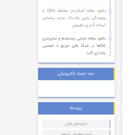
دانلود مقاله آشکارساز مختلط QRS با
پیچیدگی پایین بلادرنگ جدید براساس
آستانه گذاری تطبیقی
دانلود مقاله جایابی چندهدفه و سایزبندی
DGها در شبکه های توزیع با تضمین
پایداری گذرا
نماد اعتماد الکترونیکی
پیوندها
خریدهای قبلی
ثبت سفارش ترجمه