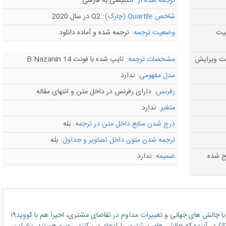
ترجمه شده از:
انگلیسی به فارسی
شاخص Quartile (چارک):
Q2 در سال 2020
لیت
وضعیت ترجمه:
ترجمه شده و آماده دانلود
مشخصات ترجمه:
تایپ شده با فونت B Nazanin 14
مدل مفهومی:
ندارد
رفرنس:
دارای رفرنس در داخل متن و انتهای مقاله
متغیر:
ندارد
درج شدن منابع داخل متن در ترجمه:
بله
ترجمه شدن متون داخل تصاویر و جداول:
بله
رج شده
ضمیمه:
ندارد
امروزه، سازمان های کوچک و متوسط(SMEs)، با چالش های جهانی و تغییرات مداوم در تقاضای مشتری، اخیراَ هم با کووید۱۹