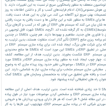
و انتظار یک بیماری حاد تنفسی همه گیر(SARS) در آینده که چالش های بیشتری را ایجاد می کنند، روبرو هستند، بنابراین،
چک و متوسط(SMEs)، نیاز به اتوماسیون منعطف به منظور پاسخگویی سریع تر نسبت به این تغییرات دارند. با
انتقال به اقتصاد دیجیتال، استفاده از فناوری های هوش مصنوعی(AI)، ادغام فرایندهای کسب و کار و داشتن اطلاعات به روز
تصمیمات بهتر، سریع ترو آگاهانه می کند، می توان به این هدف دست یافت.
برنامه ریزی منابع سازمان(ERP) یکی از راه حل ها برای SMEs به منظور غلبه بر این چالش ها و دست یافتن به مزیت رقابتی
است. Subanidja, and Broto, 2019 در مطالعه شان بیان می کنند که سیستم های ERP آن طور که در کسب و کارهای بزرگ
معرفی شده اند، هنوز در سازمان های کوچک و متوسط(SMEs)، به کار گرفته نشده اند. اگرچه، SMEs شهرت قابل توجیهی در
فعال بودن، تمایل و پذیرا بودن نسبت به تطبیق با فناوری های جدید، مفاهیم و بهبودها دارند. هم چنین، SMEs در چندین
خصوصیت ذاتی که احتمالاَ بر پیاده سازی سیستم برنامه ریزی منابع (ERP) تأثیر گذار است، متفاوت هستند، بدین ترتیب، به
نظر نمی رسد که استفاده از چهارچوب یکسان که برای شرکت های بزرگ، ایجاد شده اند، برای پیاده سازی سیستم ERP در
SMEs کار درستی باشد. یکی از ریسک های اصلی در تطبیق ERPدر SMEs این مورد است که SMEs ها منابع محدودی
دارند، بنابراین، آن ها نمی توانند در پیاده سازی سیستم ERP شکست بخورند. بدین ترتیب، هدف از این مطالعه، کشف
فرایند پیاده سازی ERP در محیط SMEs است. چهار چوب ایجاد شده به منظور پیاده سازی سیستم ERPدر SMEs مورد
استفاده قرار گرفته است. در هنگام پیاده سازی سیستم ERP در SMEs ، موضوعاتی نظیر حدود روند پیداه سازی که به وضوح
 سفارشی سازی سیستم منتخب برای پیاده سازی، نیاز به شناسایی دارند. این
مطالعه هم در تحقیق و هم در عمل اجرا شده است و یافته های تحقیق می تواند به متخصصان وسازمان های SMEs کمک
اهمیت سیستم ERP به منظور حمایت از SMEs تا حد زیادی شناخته شده است. بدین ترتیب، هدف اصلی از این مطالعه
ایجاد چهارچوبی به منظور کمک به SMEs در پیاده سازی سیستم ERP و مشخص کردن موضوعات مورد نیاز در طول پیاده
سازی سیستم ERP است. چهارچوب ایجاد شده در این مقاله شامل ۹ فاز است که هر فاز دارای ورودی، پردازش ها و خروجی
می باشد.کاربرد این چهارچوب از طریق مطالعه موردی شرکتی که در پیاده سازی سیستم ERP، چهارچوب این فازها را به کار