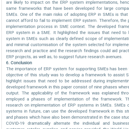
are likely to impact on the ERP system implementations, hen
same frameworks that have been developed for large compa
SMEs. One of the main risks of adopting ERP in SMEs is that
cannot afford to fail to implement ERP system. Therefore, the 
implementation process in SME context. The developed fram
ERP system in a SME. It highlighted the issues that need to
system in SMEs such as clearly defined scope of implementatio
and minimal customisation of the system selected for implemen
research and practice and the research findings could aid pra
ERP projects, as well as, to suggest future research avenues.
6. Conclusion
The importance of ERP system for supporting SMEs has been w
objective of this study was to develop a framework to assis
highlight issues that need to be addressed during implemen
developed framework in this paper consist of nine phases wher
output. The applicability of the framework was explained th
employed a phases of implementation of the framework. Thi
research on implementation of ERP systems in SMEs. SMEs c
systems in future, can use the developed framework in this st
and phases which have also been demonstrated in the case stu
COVID-19 dramatically alternate the individual and busines