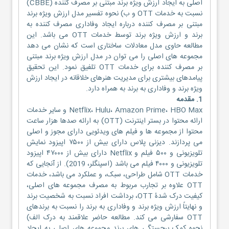
اصلی به ایجاد ارزش ویژه برند مبتنی بر مصرف کننده (CBBE)
نسبت به خدمات OTT و ب) نحوه تفسیر مدل ارزش ویژه برند
مبتنی بر مصرف کننده درباره ایجاد وفاداری مصرف کننده به
برند و ارزش ویژه برند توسط خدمات OTT می باشد. این
مطالعه حاوی مدل معادلات ساختاری است که نشان می دهد
مجموعه های اصلی را می توان در مدل ارزش ویژه برند مبتنی
بر مصرف کننده برای خدمات OTT تلفیق نمود. این تحقیق
پیامدهای بیشتری برای مدیریت هنرهای خلاقانه در ایجاد ارزش
ویژه برند و وفاداری به برند به همراه دارد.
1. مقدمه
Netflix، Hulu، Amazon Prime، HBO Max و سایر خدمات
ارائه محتوا در بستر اینترنت (OTT) به ارائه صدها هزار ساعت
محتوا از مجموعه ها و فیلم های ویدئویی دارای مجوز و اصلی
می پردازند. دیزنی پلاس دارای بیش از ۷۵۰۰ اپیزود نمایش
تلویزیونی و ۵۰۰ فیلم و Netflix دارای بیش از ۴۷۰۰۰ اپیزود
تلویزیونی و ۴۰۰۰ فیلم می باشد (اسپنگلر، 2019). از آنجایی که
خدمات OTT شامل طراحی، سبک، و عملکرد می باشد، خدمات
OTT علاوه بر تجارب مربوط به مصرف مجموعه های اصلی،
کیفیت درک شدۀ OTT، برداشت افراد نسبت به شخصیت برند
و نهایتاً ارزش ویژه برند و وفاداری به برند را نسبت به برندهای
OTT سفارشی می کند. مطالعه حاضر علاقمند به درک الف)
نحوه کمک برجستگی های برند مجموعه های اصلی به ایجاد