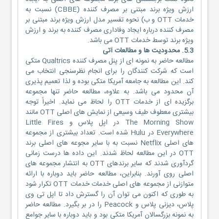
ارزش ویژه برند مبتنی بر مصرف کننده (CBBE) نسبت به
خدمات OTT و ب) نحوه تفسیر مدل ارزش ویژه برند مبتنی بر
مصرف کننده درباره ایجاد وفاداری مصرف کننده به برند و ارزش
ویژه برند توسط خدمات OTT می باشد.
5.3. محدودیت ها و مطالعات آتی
مطالعه حاضر به نمونه ای از پنل مصرف کننده Qualtrics متکی
است که شرکت کنندگان را برای انجام نظرسنجی انتخاب می
کند. این مطالعه به جامعه آمریکا متکی بوده و لذا تعمیم پذیری
آن محدود می باشد. به علاوه، مطالعه حاضر تنها مجموعه
برگزیده ای از خدمات OTT را لحاظ می نماید. اخیراً توجه
بیشتری معطوف طیف وسیعی از نمایش های اصلی OTT مانند
The Morning Show در اپل پلاس و Little Fires
Everywhere در Hulu شده است. تعداد بیشتری از مجموعه
های اصلی Netflix نسبت به با سایر مجوعه های اصلی برند
OTT در این مطالعه لحاظ شدند. این داده ها درست زمانی
گردآوری شدند که سایر برندهای OTT به انتشار مجموعه های
اصلی روی آورند. بنابراین، مطالعه حاضر باید دوباره با ارائه
متوازنی از مجموعه های اصلی خدمات خدمات OTT تکرار شود
به طوری که اکنون می توان آن را گسترش داد تا اپل تی وی
پلاس، دیزنی پلاس و Peacock را در بر بگیرد. مطالعه حاضر
به نمونه بزرگسالان آمریکا متکی بود و باید دوباره با سایر جوامع