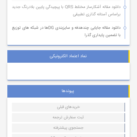
دانلود مقاله آشکارساز مختلط QRS با پیچیدگی پایین بلادرنگ جدید
براساس آستانه گذاری تطبیقی
دانلود مقاله جایابی چندهدفه و سایزبندی DGها در شبکه های توزیع
با تضمین پایداری گذرا
نماد اعتماد الکترونیکی
پیوندها
خریدهای قبلی
ثبت سفارش ترجمه
جستجوی پیشترفته