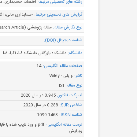
رشته های تحصیلی مرتبط:
اقتصاد، حسابداری، م
گرایش های تحصیلی مرتبط:
حسابداری مالی، اق
نوع نگارش مقاله:
مقاله پژوهشی (Research Article)
شناسه دیجیتال (DOI):
دانشگاه:
دانشکده بازرگانی دانشگاه غنا، آکرا، غنا
صفحات مقاله انگلیسی:
14
ناشر:
وایلی - Wiley
نوع مقاله:
ISI
ایمپکت فاکتور:
0.945 در سال 2020
شاخص SJR:
0.288 در سال 2020
شناسه ISSN:
1099-1468
فرمت مقاله انگلیسی:
pdf و ورد تایپ شده با قاب
ویرایش