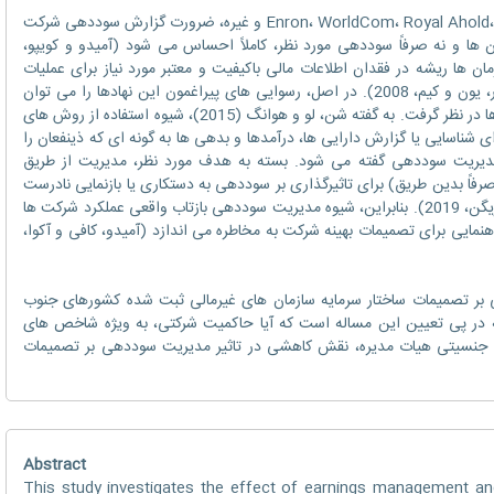
در پی سقوط نهادهای مطرحی مانند Enron، WorldCom، Royal Ahold، parmalat و غیره، ضرورت گزارش سوددهی شرکت
ها و نه صرفاً سوددهی مورد نظر، کاملاً احساس می شود (آمیدو و کویپو،
زمان ها ریشه در فقدان اطلاعات مالی باکیفیت و معتبر مورد نیاز برای عملیات
هموار آن ها بود (ایدالو، 2008؛ جیراپورن، میلر، یون و کیم، 2008). در اصل، رسوایی های پیراغمون این نهادها را می توان
پیامد مداخله یا دستکاری صورت های مالی آن ها در نظر گرفت. به گفته شن، لو و هوانگ (2015)، شیوه استفاده از روش های
 شناسایی یا گزارش دارایی ها، درآمدها و بدهی ها به گونه ای که ذینفعان را
ید مدیریت سوددهی گفته می شود. بسته به هدف مورد نظر، مدیریت از طریق
ه صرفاً بدین طریق) برای تاثیرگذاری بر سوددهی به دستکاری یا بازنمایی نادرست
گزارشات مالی می پردازد (انوائوبیا، کواربای و فریگن، 2019). بنابراین، شیوه مدیریت سوددهی بازتاب واقعی عملکرد شرکت ها
اهنمایی برای تصمیمات بهینه شرکت به مخاطره می اندازد (آمیدو، کافی و آکوا،
 بر تصمیمات ساختار سرمایه سازمان های غیرمالی ثبت شده کشورهای جنوب
ه در پی تعیین این مساله است که آیا حاکمیت شرکتی، به ویژه شاخص های
وع جنسیتی هیات مدیره، نقش کاهشی در تاثیر مدیریت سوددهی بر تصمیمات
Abstract
This study investigates the effect of earnings management an