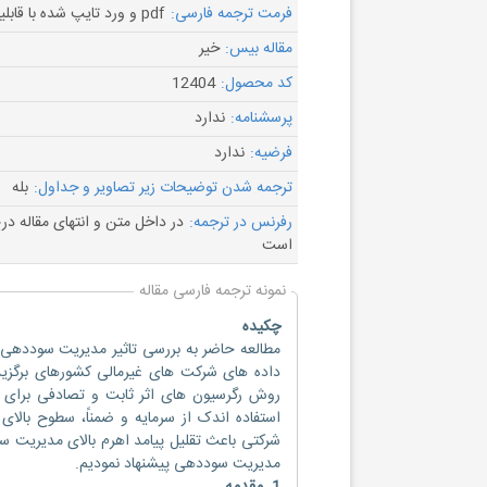
فرمت ترجمه فارسی:
pdf و ورد تایپ شده با قابلیت ویرایش
مقاله بیس:
خیر
کد محصول:
12404
پرسشنامه:
ندارد
فرضیه:
ندارد
ترجمه شدن توضیحات زیر تصاویر و جداول:
بله
رفرنس در ترجمه:
در داخل متن و انتهای مقاله د
است
نمونه ترجمه فارسی مقاله
چکیده
مطالعه حاضر به بررسی تاثیر مدیریت سوددهی و
روش رگرسیون های اثر ثابت و تصادفی برای ت
استفاده اندک از سرمایه و ضمناً، سطوح بال
شرکتی باعث تقلیل پیامد اهرم بالای مدیریت س
مدیریت سوددهی پیشنهاد نمودیم.