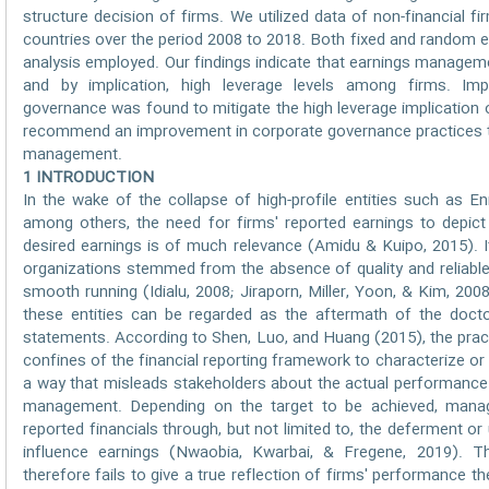
structure decision of firms. We utilized data of non-financial 
countries over the period 2008 to 2018. Both fixed and random 
analysis employed. Our findings indicate that earnings managem
and by implication, high leverage levels among firms. Imp
governance was found to mitigate the high leverage implicatio
recommend an improvement in corporate governance practices t
management.
1 INTRODUCTION
In the wake of the collapse of high-profile entities such as 
among others, the need for firms' reported earnings to depict
desired earnings is of much relevance (Amidu & Kuipo, 2015). It
organizations stemmed from the absence of quality and reliable f
smooth running (Idialu, 2008; Jiraporn, Miller, Yoon, & Kim, 200
these entities can be regarded as the aftermath of the doctor
statements. According to Shen, Luo, and Huang (2015), the pract
confines of the financial reporting framework to characterize or r
a way that misleads stakeholders about the actual performance o
management. Depending on the target to be achieved, mana
reported financials through, but not limited to, the deferment or
influence earnings (Nwaobia, Kwarbai, & Fregene, 2019). 
therefore fails to give a true reflection of firms' performance 