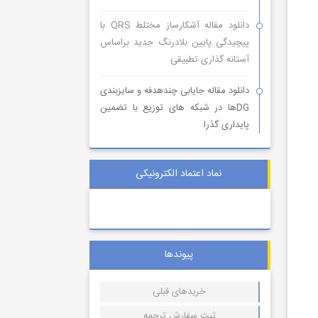
دانلود مقاله آشکارساز مختلط QRS با
پیچیدگی پایین بلادرنگ جدید براساس
آستانه گذاری تطبیقی
دانلود مقاله جایابی چندهدفه و سایزبندی
DGها در شبکه های توزیع با تضمین
پایداری گذرا
نماد اعتماد الکترونیکی
پیوندها
خریدهای قبلی
ثبت سفارش ترجمه