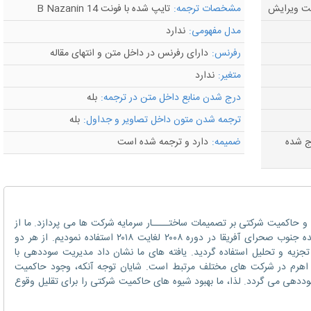
مشخصات ترجمه:
تایپ شده با فونت B Nazanin 14
مدل مفهومی:
ندارد
رفرنس:
دارای رفرنس در داخل متن و انتهای مقاله
متغیر:
ندارد
درج شدن منابع داخل متن در ترجمه:
بله
ترجمه شدن متون داخل تصاویر و جداول:
بله
رج شده
ضمیمه:
دارد و ترجمه شده است
 حاکمیت شرکتی بر تصمیمات ساختــــار سرمایه شرکت ها می پردازد. ما از
داده های شرکت های غیرمالی کشورهای برگزیده جنوب صحرای آفریقا در دوره ۲۰۰۸ لغایت ۲۰۱۸ استفاده نمودیم. از هر دو
جزیه و تحلیل استفاده گردید. یافته های ما نشان داد مدیریت سوددهی با
ای اهرم در شرکت های مختلف مرتبط است. شایان توجه آنکه، وجود حاکمیت
وددهی می گردد. لذا، ما بهبود شیوه های حاکمیت شرکتی را برای تقلیل وقوع