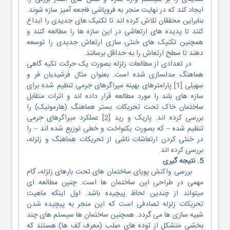
ایجاد کند که در نهایت منجر به فروپاشی فاجعه آمیز سازه شوند.
بنابراین محققان تلاش کرده اند تا تکنیک های جدیدی را ابداع
کنند تا پدیده های ارتعاشی در این سازه ها را مطالعه کنند و
همچنین تکنیک های خنثی سازی ارتعاش جدیدی را توسعه
دهند تا سطح ارتعاش را به حداقل برسانند.
در تعدادی از مطالعات زلزله بصورت یک حرکت تکیه گاهی
هماهنگ مدلسازی شده است. بعنوان مثال فرشیدیان فر و
سهیلی [1] پارامترهای بهینه میراگرهای جرمی تنظیم شده برای
سازه های بلند را مورد مطالعه قرار داده اند و اثرات متقابل
ساختمان خاک تحت تحریکات بستر هماهنگ (هارمونیک) را
بررسی کرده اند. پاریک و رید [2] عملکرد میراگرهای جرمی
تنظیم شده – که بصورت یکنواخت و خطی توزیع شده اند – را
در خنثی کردن ارتعاشات ناشی از تحریکات هماهنگ و زلزله،
بررسی کرده اند.
5. نتیجه گیری
بررسی واکنش پویای ساختمان های تحت بارهای زلزله، گام
مهمی در طراحی این ساختمان ها است. چنین مطالعه ای
میتواند از چندین لحاظ پیچیده باشد. اول اینکه ماهیت
تحریکات زلزله تصادفی است که این منجر به پیچیده شدن
شبیه سازی ها می گردد. همچنین ساختمان ها سیستم های چند
بخشی متشکل از توده های صلب (معرف کف ها) هستند که