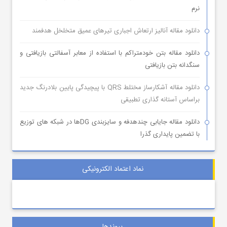
نرم
دانلود مقاله آنالیز ارتعاش اجباری تیرهای عمیق متخلخل هدفمند
دانلود مقاله بتن خودمتراکم با استفاده از معابر آسفالتی بازیافتی و
سنگدانه بتن بازیافتی
دانلود مقاله آشکارساز مختلط QRS با پیچیدگی پایین بلادرنگ جدید
براساس آستانه گذاری تطبیقی
دانلود مقاله جایابی چندهدفه و سایزبندی DGها در شبکه های توزیع
با تضمین پایداری گذرا
نماد اعتماد الکترونیکی