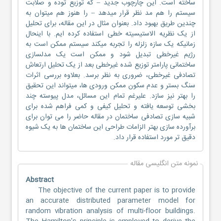
ساخته است. این چارچوب جدید – که توزیع توده و صلابت
سیستم را هم مد نظر قرار میدهد – را هنوز هم میتوان به
چندین طریق بهبود داد. بعنوان مثال در این مقاله، برای تحلیل
از یک نظریه الاستیسیته خطی استفاده کرده ایم. با اینحال
زمانیکه یک سازه زلزله را تجربه میکند سیستم ممکن است به
رژیم غیرخطی تبدیل شود و ممکن است یک مدلسازی
ساختمانی پارامتر توزیع شده غیرخطی بعد از یک تحلیل ارتعاش
تصادفی غیرخطی، ضروری به نظر برسد. بعلاوه بررسی اثرات
سنگ بستر و عدم سکون ممکن ورودی ها، میتواند این تحقیق
را بهتر نیز سازد. علیرغم تمام این مسائل، مدل پیوسته چند
بخشی توسعه یافته و تحلیل کیفی و کمی فراهم شده برای
شبیه سازی تصادفی ساختمان در مقاله حاضر را می توان برای
برآورده سازی بهتر الزامات طراحی این ساختمان ها به یک شیوه
دقیق تر مورد استفاده قرار داد.
نمونه متن انگلیسی مقاله
Abstract
The objective of the current paper is to provide
an accurate distributed parameter model for
random vibration analysis of multi-floor buildings.