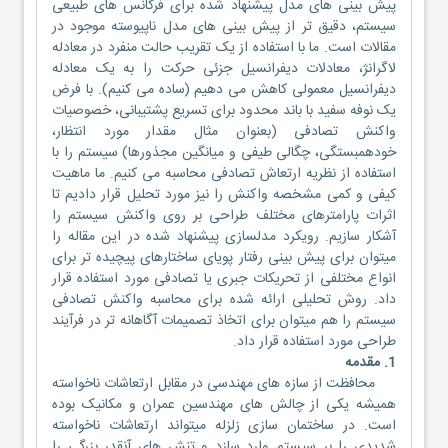
پیش بینی های مدل پیشنهاد شده برای فرکانس های طبیعی
سیستم، دقیق تر از پیش بینی های مدل ناپیوسته موجود در
مقالات است. ما با استفاده از یک تقریب حالت منفرد در معادله
لاگرانژ، معادلات دیفرانسیل جزئی حرکت را به یک معادله
دیفرانسیل معمولی کاهش می دهیم (ساده می کنیم). با فرض
یک نوفه سفيد با باند محدود برای تسریع پشتیبانی، خصوصیات
واکنش تصادفی (بعنوان مثال مقدار مورد انتظار،
خودهمبستگی، چگالی طیفی و میانگین مجذورها) سیستم را با
استفاده از نظریه ارتعاش تصادفی محاسبه می کنیم. ما ماهیت
کیفی و کمی مشخصه واکنش را نیز مورد تحلیل قرار دادیم تا
اثرات پارامترهای مختلف طراحی بر روی واکنش سیستم را
آشکار سازیم. رویکرد مدلسازی پیشنهاد شده در این مقاله را
میتوان برای پیش بینی رفتار پویای ساختارهای پیچیده تر برای
انواع مختلفی از تحریکات جبری یا تصادفی مورد استفاده قرار
داد. روش تحلیلی ارائه شده برای محاسبه واکنش تصادفی
سیستم را هم میتوان برای اتخاذ تصمیمات آگاهانه تر در فرآیند
طراحی مورد استفاده قرار داد.
1. مقدمه
محافظت از سازه های مهندسی در مقابل ارتعاشات ناخواسته
همیشه یکی از چالش های مهندسین عمران و مکانیک بوده
است. در ساختمان سازی زلزله میتواند ارتعاشات ناخواسته
شدیدی را بر سیستم وارد سازد و تنش های آنقدر بزرگی را