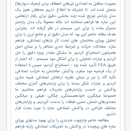
بصورت متقابل به تعدادی تیرهای انعطاف پذیر (معرف دیوارها)
متصل شده اند. تا جاییکه ما اطلاع داریم محققان هنوز یک
مدل پارامتر توزیع شده چند بخشی دقیق برای رفتار ارتعاشی
این سازه ها فراهم نساخته اند بلکه معمولاً یک مدل پارامتر
متمرکز ساده را برای این سیستم در نظر گرفته اند. بنابراین
هدف مقاله حاضر این بود که مدل دقیق تر و جامع تری را برای
تحلیل پویای ساختمان های تحت اثر بارهای تصادفی، فراهم
سازد. معادلات حرکت و شرایط حدی متناظر را بر مبنای اصل
هامیلتون استخراج کردیم. ما مشکل مقدار ویژه دقیق را حل
کردیم و عبارات تحلیلی را برای اَشکال مود سیستم – که اعتبار از
طریق FEA تأیید شده بود – استخراج کردیم. سپس با استفاده
از یک فرضیه مود منفرد، واکنش ساختمان به حرکت تصادفی
تکیه گاه را نیز بر مبنای نظریه ارتعاش تصادفی شبیه سازی
کردیم و عبارات شکل بسته را برای پارامترهای آماری مختلف
واکنش بر حسب پارامترهای تحریک، فراهم ساختیم. ما
خصوصاً میانگین، خودهمبستگی، چگالی طیفی و میانگین
مجذورهای خمش نسبی طبقات را بدست آوردیم، و پارامترهای
مختلف طراحی در واکنش تصادفی سازه را مورد بحث قرار
دادیم.
مطالعه حاضر چارچوب جدیدی را برای بهبود مدلهای پویای
سازه های پیچیده در واکنش به تحریکات تصادفی زلزله فراهم